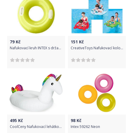
79
Kč
151
Kč
Nafukovací kruh INTEX s držadlem 76 cm - žlutý
CreativeToys Nafukovací kolo - zvířátka
495
Kč
98
Kč
CoolCeny Nafukovací lehátko – obří Jednorožec, 2 metry
Intex 59262 Neon