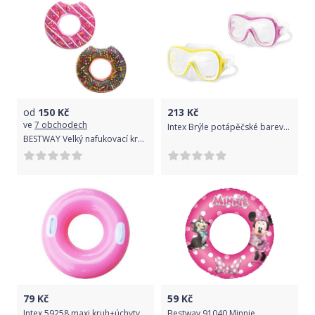
od
150
Kč
213
Kč
ve
7 obchodech
Intex Brýle potápěčské barevné 18cm
BESTWAY Velký nafukovací kruh Donut 107cm (hnědý)
79
Kč
59
Kč
Intex 59258 maxi kruh+úchyty
Bestway 91040 Minnie