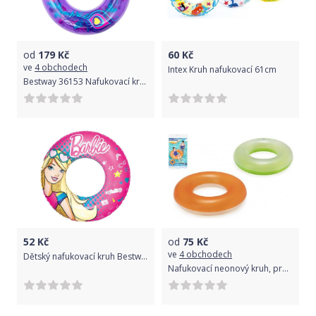
od
179
Kč
60
Kč
ve
4 obchodech
Intex Kruh nafukovací 61cm
Bestway 36153 Nafukovací kruh s peříčky 91 cm
52
Kč
od
75
Kč
ve
4 obchodech
Dětský nafukovací kruh Bestway Barbie
Nafukovací neonový kruh, průměr 91 cm