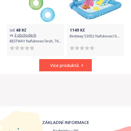
od
48
Kč
1149
Kč
ve
3 obchodech
Bestway 53052 Nafukovací bazének se skluzavkou a doplňky
BESTWAY Nafukovací kruh, 76cm (růžový/modrý/zelený)
Více produktů
ZÁKLADNÍ INFORMACE
Podmínky užití