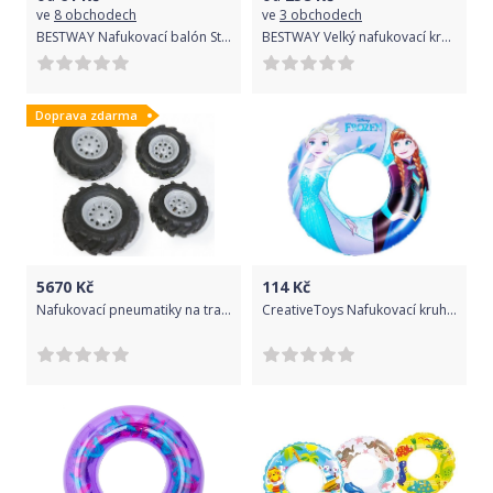
ve
8 obchodech
ve
3 obchodech
BESTWAY Nafukovací balón Star Wars 61 cm
BESTWAY Velký nafukovací kruh River Gator 119 cm
Doprava zdarma
5670
Kč
114
Kč
Nafukovací pneumatiky na traktory Junior, Farmtrac - šedé
CreativeToys Nafukovací kruh Frozen