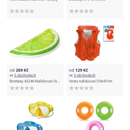
od
269
Kč
od
129
Kč
ve
3 obchodech
ve
3 obchodech
Bestway 43246 Nafukovací lehátko Limetka 171 x 89 cm
Vesta nafukovací 50x47cm