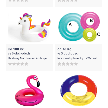
od
188
Kč
od
49
Kč
ve
6 obchodech
ve
5 obchodech
Bestway Nafukovací kruh - jednorožec, 119 x 91 cm
Intex kruh plavecký 59260 nafukovací, 76cm