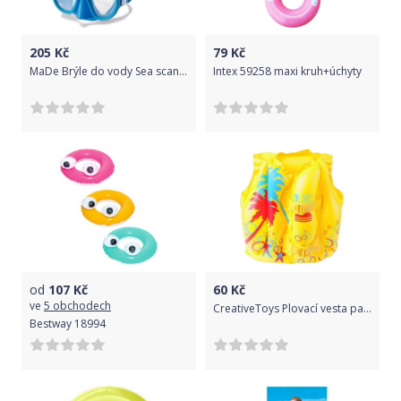
205
Kč
79
Kč
MaDe Brýle do vody Sea scan 18cm
Intex 59258 maxi kruh+úchyty
od
107
Kč
60
Kč
ve
5 obchodech
CreativeToys Plovací vesta palmy
Bestway 18994