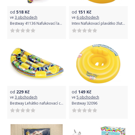
od
518
Kč
od
151
Kč
ve
3 obchodech
ve
6 obchodech
Bestway 41136 Nafukovací lama s držadly
Intex Nafukovací plavátko žluté, kulaté, 70 cm
od
229
Kč
od
149
Kč
ve
3 obchodech
ve
5 obchodech
Bestway Lehátko nafukovací citron 1.71m x 89cm
Bestway 32096