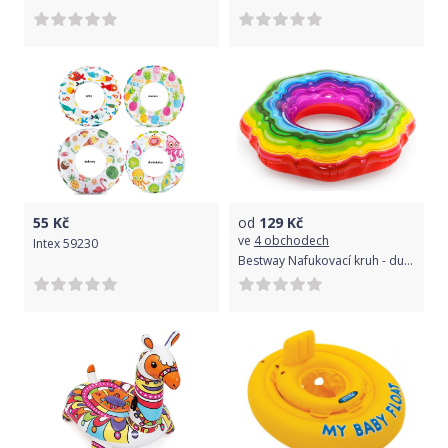
55
Kč
od
129
Kč
ve
4 obchodech
Intex 59230
Bestway Nafukovací kruh - duhový osmiúhelník, 115 cm