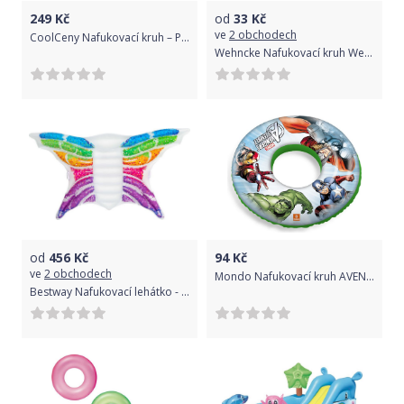
249
Kč
od
33
Kč
ve
2 obchodech
CoolCeny Nafukovací kruh – Plameňák 120 cm
Wehncke Nafukovací kruh Wehncke 14713 55 cm
od
456
Kč
94
Kč
ve
2 obchodech
Mondo Nafukovací kruh AVENGERS 50 cm
Bestway Nafukovací lehátko - duhový motýl, 294x193 cm