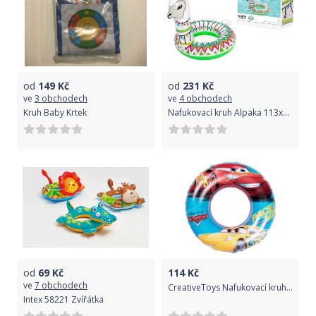
od
149
Kč
od
231
Kč
ve
3 obchodech
ve
4 obchodech
Kruh Baby Krtek
Nafukovací kruh Alpaka 113x109cm
od
69
Kč
114
Kč
ve
7 obchodech
CreativeToys Nafukovací kruh Cars
Intex 58221 Zvířátka