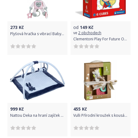
273
Kč
od
149
Kč
ve
2 obchodech
Plyšová hračka s vibrací Baby Mix medvěd růžový, Růžová
Clementoni Play For Future Obrázkové kostky Superpřátelé, 6 kostek
999
Kč
455
Kč
Nattou Deka na hraní zajíček Lapidou blue
Vulli Přírodní kroužek s kousátky So'Pure