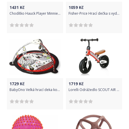
1431
Kč
1059
Kč
Chodítko Hauck Player Minnie Pink II 2020
Fisher-Price Hrací dečka s vydrou 3 v 1 HBP41
1729
Kč
1719
Kč
BabyOno Velká hrací deka kontrastní C-MORE - Panda
Lorelli Odrážedlo SCOUT AIR RED