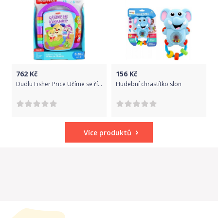
762
Kč
156
Kč
Dudlu Fisher Price Učíme se říkanky CZ FRC71
Hudební chrastítko slon
Více produktů