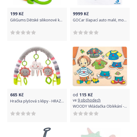
199
Kč
9999
Kč
GiliGums Dětské silikonové kousátko Corn Teether, 3m+, zelená, 1 ks
GOCar šlapací auto malé, modré
665
Kč
od
115
Kč
ve
9 obchodech
Hračka plyšová s klipy - HRAZDIČKA obláček proužky - BabyMix
WOODY Vkládačka Oblékání - chlapeček Sebastian