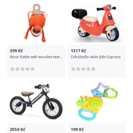
399
Kč
1317
Kč
Woor Rattle with wooden teether - liška uni
Odrážedlo skútr Jídlo Express
2550
Kč
199
Kč