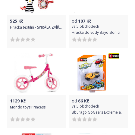
525
Kč
od
107
Kč
ve
5 obchodech
Hračka textilní - SPIRÁLA ZVÍŘÁTKO červená se vzory - HenczToys
Hračka do vody Bayo sloníci
1129
Kč
od
66
Kč
ve
5 obchodech
Mondo toys Princess
Bburago GoGears Extreme autíčka na zpětné natažení