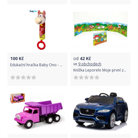
100
Kč
od
42
Kč
ve
9 obchodech
Edukační hračka Baby Ono - pískací s kousátkem - KONÍČEK
Knížka Leporelo Moje první zvířátka 13,5x11x1,5cm od 24 měsíců MPZ