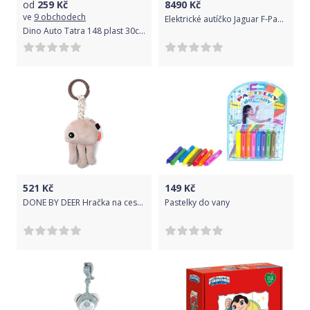
od
259
Kč
8490
Kč
ve
9 obchodech
Elektrické autíčko Jaguar F-Pace lakované - modré
Dino Auto Tatra 148 plast 30cm růžová v krabici 35x18x12,5cm
521
Kč
149
Kč
DONE BY DEER Hračka na cesty Jelly - růžová
Pastelky do vany