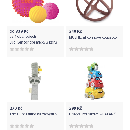
od
339
Kč
340
Kč
ve
4 obchodech
MUSHIE silikonnové kousátko BALL, Woodchuck
Ludi Senzorické míčky 3 ks růžové
270
Kč
299
Kč
Trixie Chrastítko na zápěstí Mr. Raccoon 2021
Hračka interaktivní - BALANČNÍ VĚŽ AUTÍČKA barevná - Tulimi