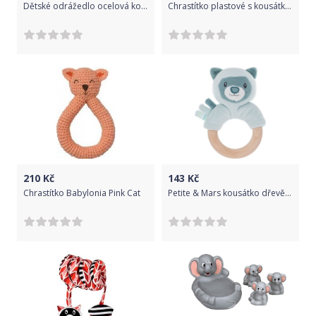
Dětské odrážedlo ocelová konstrukce - KOLO ROCKET navy - Toyz
Chrastítko plastové s kousátky - ŠNEČEK žluto-zelený - Tulimi
210
Kč
143
Kč
Chrastítko Babylonia Pink Cat
Petite & Mars kousátko dřevěné s chrastítkem Mike