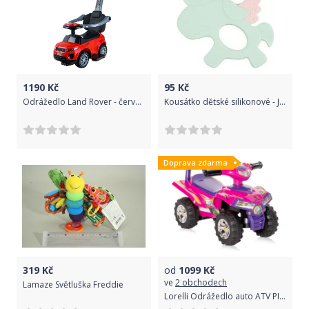
1190
Kč
95
Kč
Odrážedlo Land Rover - červené
Kousátko dětské silikonové - JEDNOROŽEC mátové - Canpol
Doprava zdarma
319
Kč
od
1099
Kč
ve
2 obchodech
Lamaze Světluška Freddie
Lorelli Odrážedlo auto ATV PINK