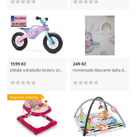
1599
Kč
249
Kč
Dětské odrážedlo Enduro značky Toyz, dřevěné, barva růžová, s osobní SPZ Text na SPZ: Budoucí vítěz (vítězka) Tour de France, Barva SPZ: růžová
Homemade Macramé duha dětská závěsná dekorace 22,5cm
Doprava zdarma