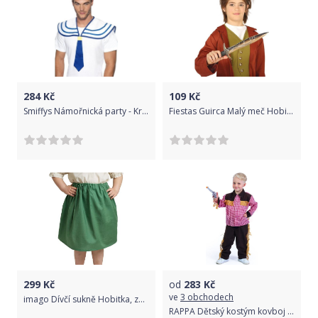
284
Kč
109
Kč
Smiffys Námořnická party - Kravata s límcem námořnická
Fiestas Guirca Malý meč Hobit 39cm
299
Kč
od
283
Kč
ve
3 obchodech
imago Dívčí sukně Hobitka, zelená, velikost 122/128
RAPPA Dětský kostým kovboj (S)