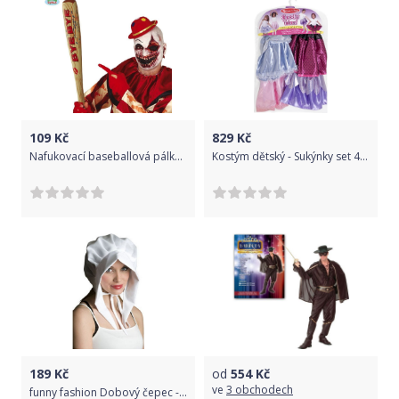
109
Kč
829
Kč
Nafukovací baseballová pálka - 75 cm - Halloween
Kostým dětský - Sukýnky set 4ks (M&D)
189
Kč
od
554
Kč
ve
3 obchodech
funny fashion Dobový čepec - krčmářka