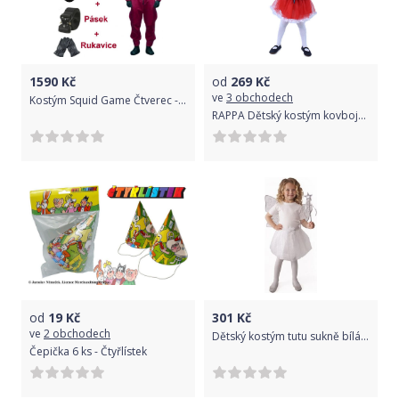
1590
Kč
od
269
Kč
ve
3 obchodech
Kostým Squid Game Čtverec - Hra na oliheň XL
RAPPA Dětský kostým kovbojka (L)
od
19
Kč
301
Kč
ve
2 obchodech
Dětský kostým tutu sukně bílá motýl s křídly a hůlkou
Čepička 6 ks - Čtyřlístek