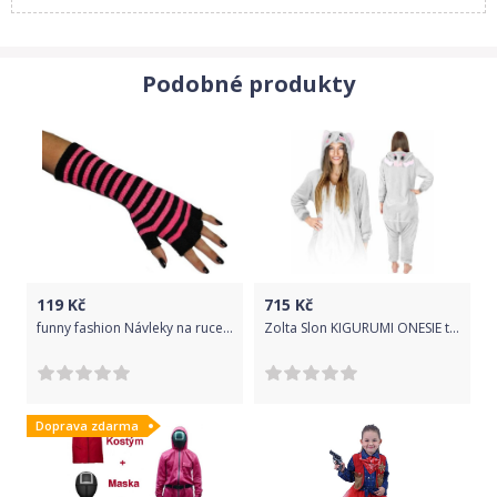
Podobné produkty
119
Kč
715
Kč
funny fashion Návleky na ruce - rukavice - růžové
Zolta Slon KIGURUMI ONESIE tepláky pyžamo kombinéza Kigu L
Doprava zdarma