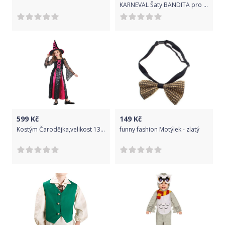
KARNEVAL Šaty BANDITA pro dospělé vel. 52 (178 cm) KOSTÝM
599
Kč
149
Kč
Kostým Čarodějka,velikost 130-140 cm
funny fashion Motýlek - zlatý