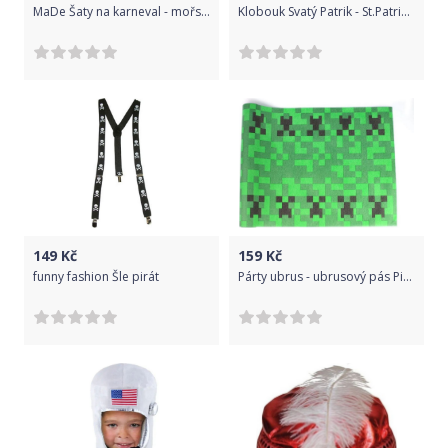
MaDe Šaty na karneval - mořská panna 134 - 140
Klobouk Svatý Patrik - St.Patricks Day
149
Kč
159
Kč
funny fashion Šle pirát
Párty ubrus - ubrusový pás Pixel - Minecraft - 40 x 500 cm