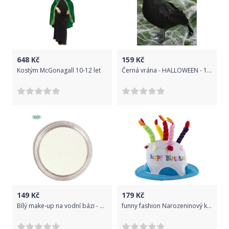
648
Kč
159
Kč
Kostým McGonagall 10-12 let
Černá vrána - HALLOWEEN - 18 x 18 cm
149
Kč
179
Kč
Bílý make-up na vodní bázi - HALLOWEEN - 15 g
funny fashion Narozeninový klobouk dort - modrý