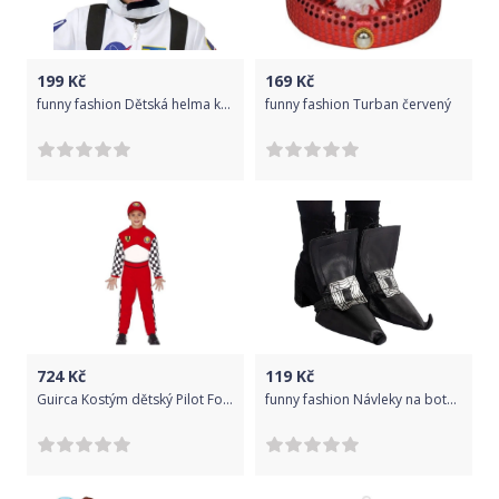
199
Kč
169
Kč
funny fashion Dětská helma kosmonaut
funny fashion Turban červený
724
Kč
119
Kč
Guirca Kostým dětský Pilot Formule1 7-9 let (vel. 122-134 cm)
funny fashion Návleky na boty - čarodějnice