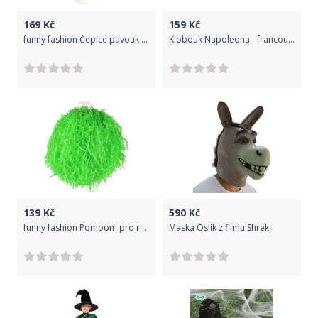
169
Kč
159
Kč
funny fashion Čepice pavouk s nastavitelýma nohama
Klobouk Napoleona - francouzského císaře
139
Kč
590
Kč
funny fashion Pompom pro roztleskávačku - zelený
Maska Oslík z filmu Shrek