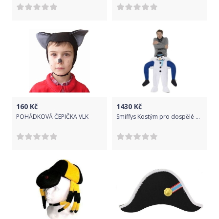
160
Kč
1430
Kč
POHÁDKOVÁ ČEPIČKA VLK
Smiffys Kostým pro dospělé Na zádech sněhuláka