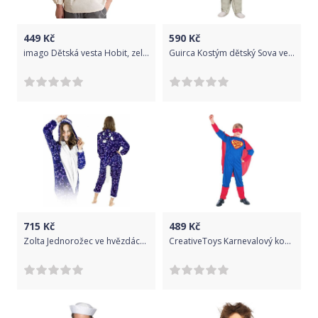
449
Kč
590
Kč
imago Dětská vesta Hobit, zelená, velikost 134/140
Guirca Kostým dětský Sova vel T1
715
Kč
489
Kč
Zolta Jednorožec ve hvězdách KIGURUMI ONESIE TEPLÁKY PYŽAMO KOMBINÉZA KIGU S
CreativeToys Karnevalový kostým Super hrdina A