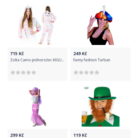
715
Kč
249
Kč
Zolta Camo-jednorožec KIGURUMI ONESIE TEPLÁKY PYŽAMO KOMBINÉZA KIGU L
funny fashion Turban
299
Kč
119
Kč