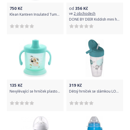
750
Kč
od
356
Kč
ve
2 obchodech
Klean Kanteen Insulated Tumbler - brushed stainless 473 ml uni
DONE BY DEER Kiddish mini hrneček Croco 2ks - růžový
135
Kč
319
Kč
Nevylévající se hrníček plastový BUNNY & COMPANY - CANPOL mátový - Canpol
Dětsý hrníček se slámkou LOVI LOVELY ACTIVE 350 ml kluk