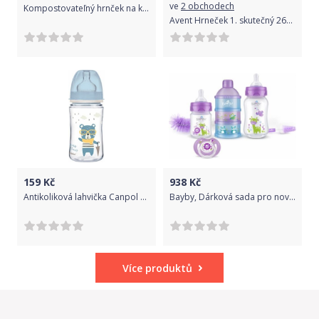
ve
2 obchodech
Kompostovateľný hrnček na kávu Neon Kactus - Forever Young 450 ml - Neon Kactus
Avent Hrneček 1. skutečný 260 ml 1 ks pro dívky
159
Kč
938
Kč
Antikoliková lahvička Canpol Babies Easy Start - Bonjour, 240 ml
Bayby, Dárková sada pro novorozence 6v1 - 6m+, fialová
Více produktů