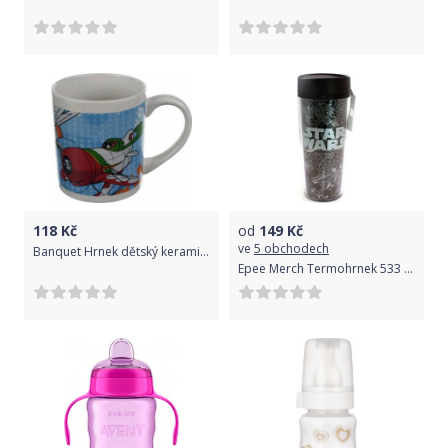
118
Kč
od
149
Kč
ve
5 obchodech
Banquet Hrnek dětský keramický PLANES 200 ml, v dárkovém boxu
Epee Merch Termohrnek 533 ml Star Wars