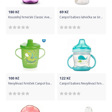
180
Kč
69
Kč
Kouzelný hrneček Classic Avent 200 ml dívka, Růžová
Canpol babies lahvička se širokým hrdlem New born Baby, 60ml - béžová
100
Kč
122
Kč
Nevylévací hrníček Canpol babies TOYS 250 ml zelený
Canpol babies Nevylévací hrníček Sweet Fun - Love sea- modrý