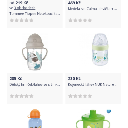
od
219
Kč
469
Kč
ve
3 obchodech
Medela set Calma lahvička + Calma systém 150ml, 0m+
Tommee Tippee Netekoucí termohrnek Superstar sportovní 266ml 12m+ Red
285
Kč
230
Kč
Dětský hrníček/lahev se slámkou a závažím 270ml - EXOTIC LENOCHOD šedý - Canpol
Kojenecká láhev NUK Nature Sense s kontrolou teploty 150 ml zelená, Zelená