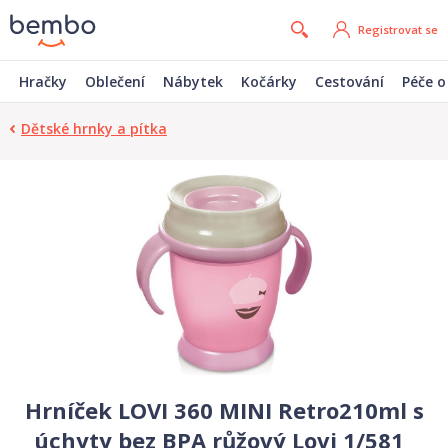
Registrovat se
Hračky
Oblečení
Nábytek
Kočárky
Cestování
Péče o
Dětské hrnky a pítka
Hrníček LOVI 360 MINI Retro210ml s
úchyty bez BPA růžový Lovi 1/581