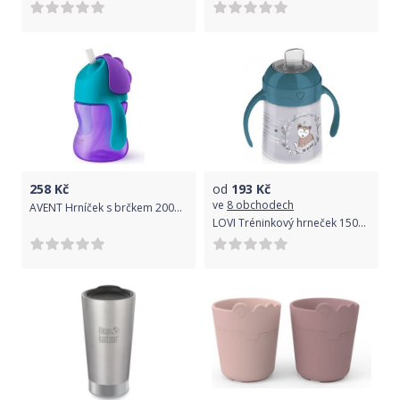
258
Kč
od
193
Kč
ve
8 obchodech
AVENT Hrníček s brčkem 200ml - fialový
LOVI Tréninkový hrneček 150ml INDIAN SUMMER 6m+