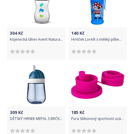
304
Kč
140
Kč
Kojenecká láhev Avent Natural 260 ml bílá velryba, Bílá
Hrníček Lorelli s měkký pítkem 350 ml BLUE PIRATE
309
Kč
185
Kč
DĚTSKÝ HRNEK MEPAL S BRČKEM, MIO 300 ML, MODRÝ
Pura Silikonový sportovní uzávěr s brčkem, ružová