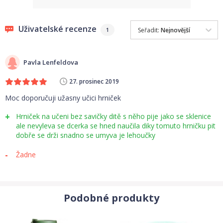
Zaměnitelnost víček - snadný přechod z nevylévacího hrníčku
Uživatelské recenze
Seřadit:
Nejnovější
1
LOVI Hot & Cold Friends na hrníček 360° .
Stabilní základna - rozšířené dno pokryté protiskluzovým
Pavla Lenfeldova
materiálem.
27. prosinec 2019
Sada obsahuje:hrníček 210 mlnevylévací membránu
Moc doporučuji užasny učici hrniček
360°víčkoúchyty
Hrniček na učeni bez savičky ditě s něho pije jako se sklenice
ale nevyleva se dcerka se hned naučila diky tomuto hrničku pit
dobře se drži snadno se umyva je lehoučky
Žadne
Podobné produkty