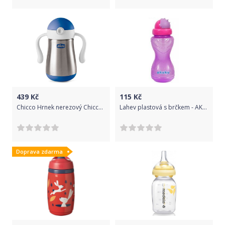
439
Kč
115
Kč
Chicco Hrnek nerezový Chicco Power Cup s brčkem a držadly, 237ml - chlapec
Lahev plastová s brčkem - AKUKU fialová - 360ml
Doprava zdarma