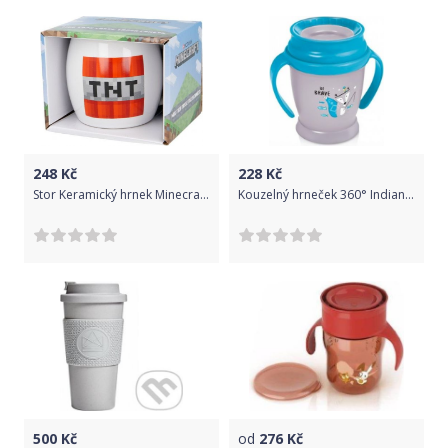
248
Kč
228
Kč
Stor Keramický hrnek Minecraft, 380ml, 00449
Kouzelný hrneček 360° Indian Summer, 9m+ - modrý
500
Kč
od
276
Kč