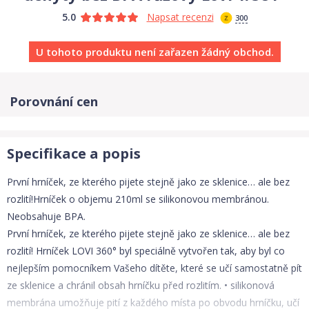
5.0
Napsat recenzi
300
U tohoto produktu není zařazen žádný obchod.
Porovnání cen
Specifikace a popis
První hrníček, ze kterého pijete stejně jako ze sklenice… ale bez
rozlití!Hrníček o objemu 210ml se silikonovou membránou.
Neobsahuje BPA.
První hrníček, ze kterého pijete stejně jako ze sklenice… ale bez
rozlití! Hrníček LOVI 360° byl speciálně vytvořen tak, aby byl co
nejlepším pomocníkem Vašeho dítěte, které se učí samostatně pít
ze sklenice a chránil obsah hrníčku před rozlitím. • silikonová
membrána umožňuje pití z každého místa po obvodu hrníčku, učí