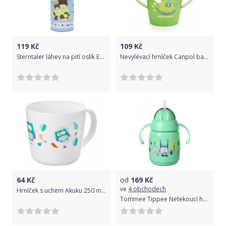
119
Kč
109
Kč
Sterntaler láhev na pití oslík Emmi 6921564
Nevylévací hrníček Canpol babies TOYS 250 ml zelený
64
Kč
od
169
Kč
ve
4 obchodech
Hrníček s uchem Akuku 250 ml sovy, Bílá
Tommee Tippee Netekoucí hrnek Superstar s brčkem 300ml 6m+ Green