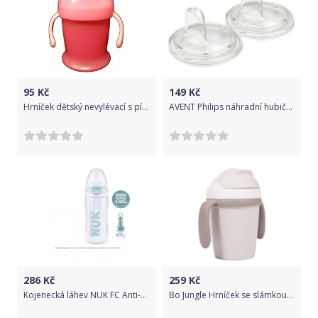
95
Kč
149
Kč
Hrníček dětský nevylévací s pítkem - JEDNOBAREVNÝ růžový - 250ml
AVENT Philips náhradní hubičky pro první doušky Classic 2 ks
286
Kč
259
Kč
Kojenecká láhev NUK FC Anti-colic s kontrolou teploty 300 ml UNI, Dle obrázku
Bo Jungle Hrníček se slámkou CPLA Grey