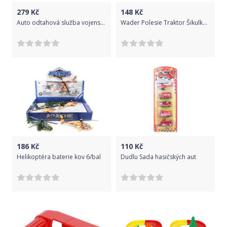
279
Kč
148
Kč
Auto odtahová služba vojenský set transportér s tankem na setrvačník plast
Wader Polesie Traktor Šikulka nakladač
186
Kč
110
Kč
Helikoptéra baterie kov 6/bal
Dudlu Sada hasičských aut