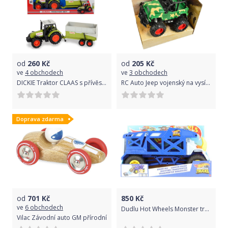
od
260
Kč
od
205
Kč
ve
4 obchodech
ve
3 obchodech
DICKIE Traktor CLAAS s přívěsem 36 cm
RC Auto Jeep vojenský na vysílačku 1:36 na baterie 2 barvy
Doprava zdarma
od
701
Kč
850
Kč
ve
6 obchodech
Dudlu Hot Wheels Monster trucks nosorožčí přeprava trucků HFB13
Vilac Závodní auto GM přírodní