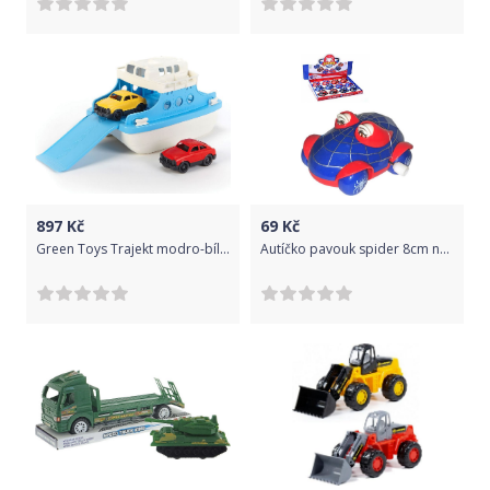
897
Kč
69
Kč
Green Toys Trajekt modro-bílý s autíčky
Autíčko pavouk spider 8cm natahovací pohyblivé oči na klíček 6 barev