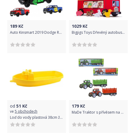
189
Kč
1029
Kč
Auto Kinsmart 2019 Dodge RAM 1500 13 cm, kov/plast
Bigjigs Toys Dřevěný autobus se zvířátky
od
51
Kč
179
Kč
ve
5 obchodech
MaDe Traktor s přívěsem na setrvačník 31cm
Loď do vody plastová 38cm žlutá