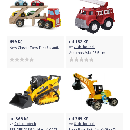
699
Kč
od
182
Kč
ve
2 obchodech
New Classic Toys Tahač s autíčky
Auto hasičské 25,5 cm
od
366
Kč
od
369
Kč
ve
9 obchodech
ve
6 obchodech
BRUDER 2136 Nakladač CATERPILLAR pásový
Lena Bagr žlutočerný Giga Trucks plast 70 cm