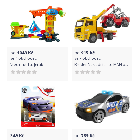
od
1049
Kč
od
915
Kč
ve
4 obchodech
ve
7 obchodech
Vtech Tut Tut Jeřáb
Bruder Nákladní auto MAN odtah + jeep
349
Kč
od
389
Kč