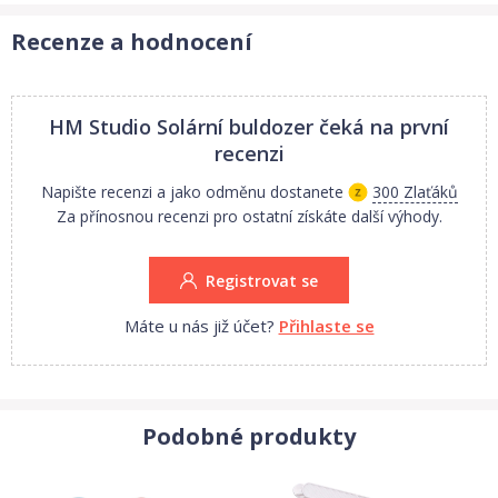
části skládačky, šroubovák, návod
Recenze a hodnocení
Kupte dětem stavebnici pro sestavení solárního stroje!
Vhodné
pro děti
od 10 let
HM Studio Solární buldozer
čeká na první
Materiál: plast
recenzi
Počet dílků: 25
Maximální rychlost: 24m/min
Napište recenzi a jako odměnu dostanete
300 Zlaťáků
Rozměry balení: 5 x 19 x 25 cm
Za přínosnou recenzi pro ostatní získáte další výhody.
Registrovat se
Máte u nás již účet?
Přihlaste se
Podobné produkty