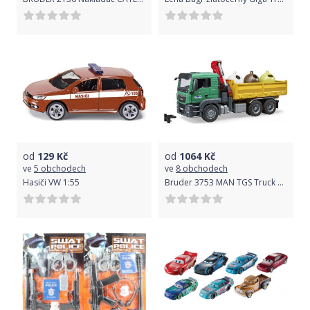
od
129
Kč
od
1064
Kč
ve
5 obchodech
ve
8 obchodech
Hasiči VW 1:55
Bruder 3753 MAN TGS Truck se 3 kontejnery na odpad a nakládacím ramenem