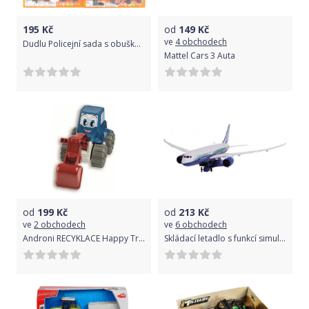
195
Kč
od
149
Kč
ve
4 obchodech
Dudlu Policejní sada s obuškem
Mattel Cars 3 Auta
od
199
Kč
od
213
Kč
ve
2 obchodech
ve
6 obchodech
Androni RECYKLACE Happy Truck bagr - 36 cm
Skládací letadlo s funkcí simulovaného vzletu