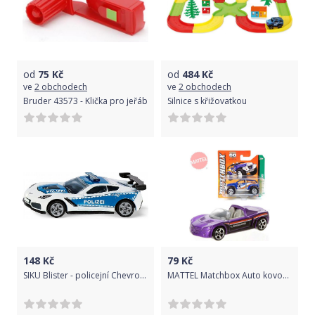
od
75
Kč
od
484
Kč
ve
2 obchodech
ve
2 obchodech
Bruder 43573 - Klička pro jeřáb
Silnice s křižovatkou
148
Kč
79
Kč
SIKU Blister - policejní Chevrolet Corvette ZR1
MATTEL Matchbox Auto kovové angličák různé druhy na kartě