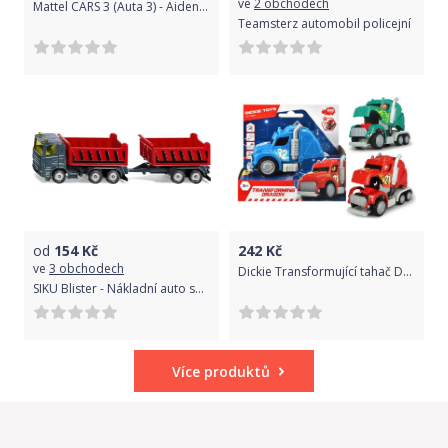
ve
2 obchodech
Mattel CARS 3 (Auta 3) - Aiden Nr. 003
Teamsterz automobil policejní
od
154
Kč
242
Kč
ve
3 obchodech
Dickie Transformující tahač Drak 12,5 cm červený
SIKU Blister - Nákladní auto se sklápěcí korbou a vlekem
Více produktů