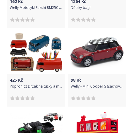
162
Kč
1264
Kč
Welly Motocykl Suzuki RM250 1:18 žlutý
Dětský bagr
425
Kč
98
Kč
Popron.cz Držák na tužky a mobilní telefon, VW autobus, cca 26,5 x 11,5 cm
Welly - Mini Cooper S (šachovnice) model 1:43 červený