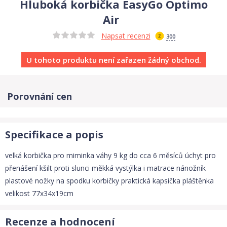
Hluboká korbička EasyGo Optimo
Air
Napsat recenzi
300
U tohoto produktu není zařazen žádný obchod.
Porovnání cen
Specifikace a popis
velká korbička pro miminka váhy 9 kg do cca 6 měsíců úchyt pro
přenášení kšilt proti slunci měkká vystýlka i matrace nánožník
plastové nožky na spodku korbičky praktická kapsička pláštěnka
velikost 77x34x19cm
Recenze a hodnocení