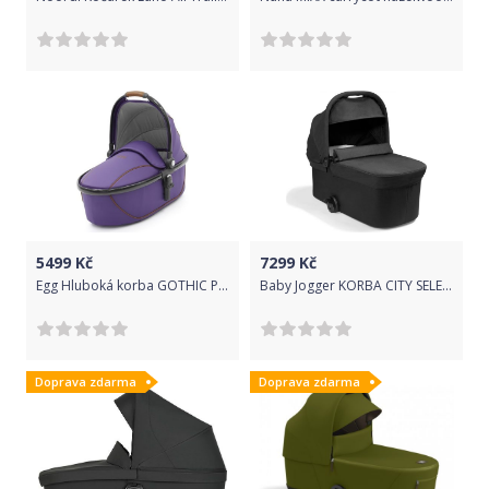
5499
Kč
7299
Kč
Egg Hluboká korba GOTHIC PURPLE / GUN METAL rám
Baby Jogger KORBA CITY SELECT 2 DELUXE - PRIME BLACK
Doprava zdarma
Doprava zdarma