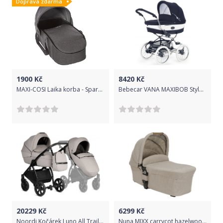
Doprava zdarma
1900
Kč
8420
Kč
MAXI-COSI Laika korba - Sparkling grey 2019
Bebecar VANA MAXIBOB Stylo Class S364
20229
Kč
6299
Kč
Noordi Kočárek Luno All Trails 2022 2v1 Moon Rock
Nuna MIXX carrycot hazelwood hluboká korba