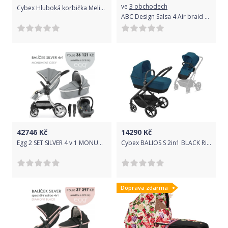
ve
3 obchodech
Cybex Hluboká korbička Melio River Blue 2021
ABC Design Salsa 4 Air braid Home set 2022
42746
Kč
14290
Kč
Egg 2 SET SILVER 4 v 1 MONUMENT GREY / Mirror - kočárek, korba, autosedačka, multiadaptér
Cybex BALIOS S 2in1 BLACK River Blue | turquoise
Doprava zdarma