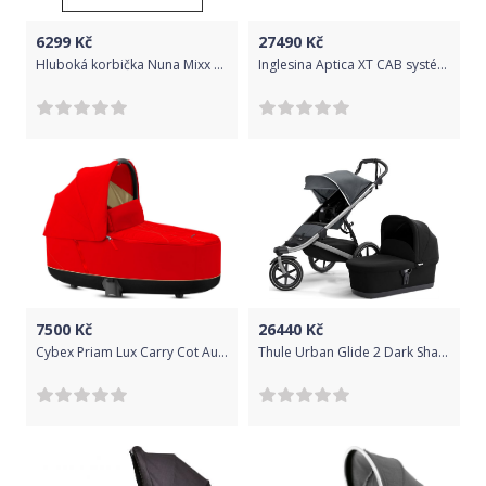
6299
Kč
27490
Kč
Hluboká korbička Nuna Mixx Granite 2020
Inglesina Aptica XT CAB systém 4v1 2022 Sequoia Green
7500
Kč
26440
Kč
Cybex Priam Lux Carry Cot Autumn Gold 2020
Thule Urban Glide 2 Dark Shad + Bassinet