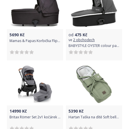
5690
Kč
od
475
Kč
ve
2 obchodech
Mamas & Papas Korbička Flip XT3 Black Copper
BABYSTYLE OYSTER colour pack ke korbě, tungsten grey 2018
14990
Kč
5390
Kč
Britax Römer Set 2v1 kočárek STRIDER M + hluboká korba, Elephant Grey
Hartan Taška na dítě Soft bellybutton 2022