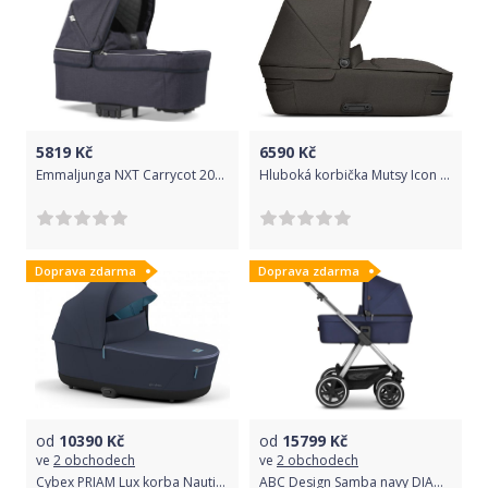
5819
Kč
6590
Kč
Emmaljunga NXT Carrycot 2020 lounge navy 30002
Hluboká korbička Mutsy Icon Leisure Mountain 2020
Doprava zdarma
Doprava zdarma
od
10390
Kč
od
15799
Kč
ve
2 obchodech
ve
2 obchodech
Cybex PRIAM Lux korba Nautical Blue | navy blue 2022
ABC Design Samba navy DIAMOND EDITIONS 2021