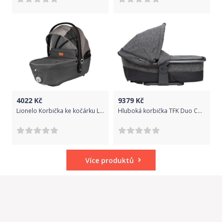
4022
Kč
9379
Kč
Lionelo Korbička ke kočárku Lionelo Greet Beige
Hluboká korbička TFK Duo Combi Premium Anthracite 2020
Více produktů