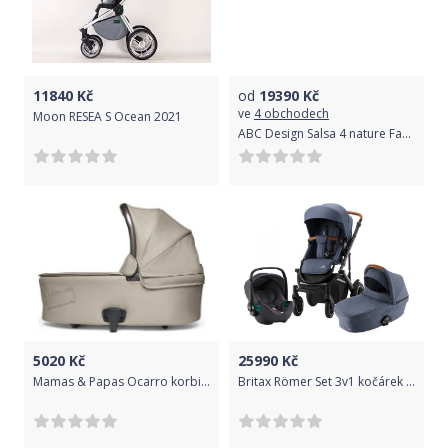
11840
Kč
od
19390
Kč
ve
4 obchodech
Moon RESEA S Ocean 2021
ABC Design Salsa 4 nature Fashion 2022
5020
Kč
25990
Kč
Mamas & Papas Ocarro korbička Iconic
Britax Römer Set 3v1 kočárek Smile III + hl. korba + autosedačka Baby Safe 3 I-SIZE, Indigo Blue