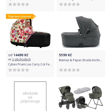
Doprava zdarma
od
14490
Kč
5590
Kč
ve
2 obchodech
Mamas & Papas Strada korbička Grey Mist
Cybex Priam Lux Carry Cot Fashion Spring Blossom Light