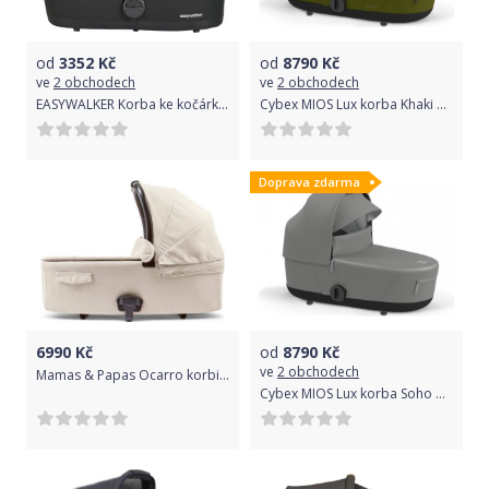
od
3352
Kč
od
8790
Kč
ve
2 obchodech
ve
2 obchodech
EASYWALKER Korba ke kočárku Harvey3 Shadow Black
Cybex MIOS Lux korba Khaki Green | khaki brown 2022
Doprava zdarma
6990
Kč
od
8790
Kč
ve
2 obchodech
Mamas & Papas Ocarro korbička Calico
Cybex MIOS Lux korba Soho Grey | mid grey 2022