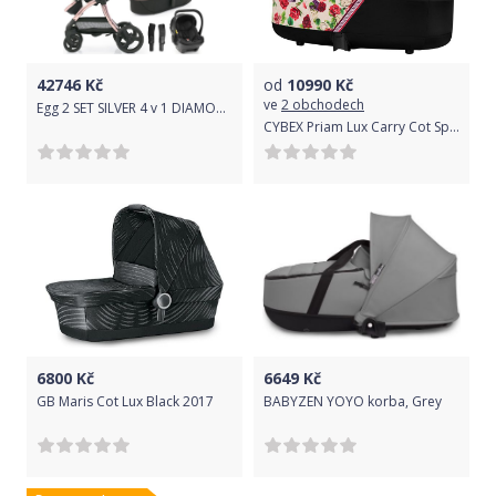
42746
Kč
od
10990
Kč
ve
2 obchodech
Egg 2 SET SILVER 4 v 1 DIAMOND BLACK/Rose gold - speciální edice, kočárek, korba, autosedačka, multiadaptér
CYBEX Priam Lux Carry Cot Spring Light 2019
6800
Kč
6649
Kč
GB Maris Cot Lux Black 2017
BABYZEN YOYO korba, Grey