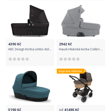
4390
Kč
2942
Kč
ABC Design Korba Limbo dolphin DIAMOND EDITION 2021
Hauck Hluboká korba Colibri Pram Melange Grey 2021
Doprava zdarma
5190
Kč
od
41490
Kč