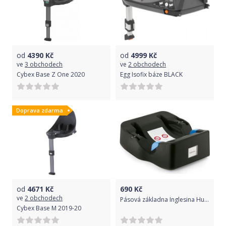
od
4390
Kč
od
4999
Kč
ve
3 obchodech
ve
2 obchodech
Cybex Base Z One 2020
Egg Isofix báze BLACK
Doprava zdarma
od
4671
Kč
690
Kč
ve
2 obchodech
Pásová základna Inglesina Huggy
Cybex Base M 2019-20