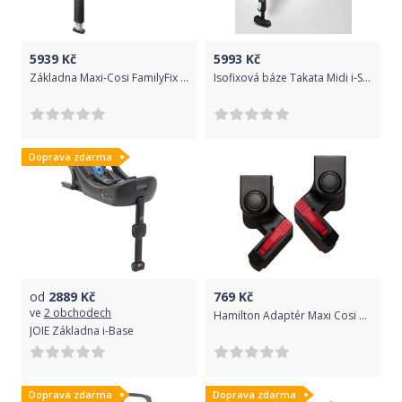
5939
Kč
5993
Kč
Základna Maxi-Cosi FamilyFix One i-Size
Isofixová báze Takata Midi i-Size Plus
Doprava zdarma
od
2889
Kč
769
Kč
ve
2 obchodech
Hamilton Adaptér Maxi Cosi pro Hamilton
JOIE Základna i-Base
Doprava zdarma
Doprava zdarma