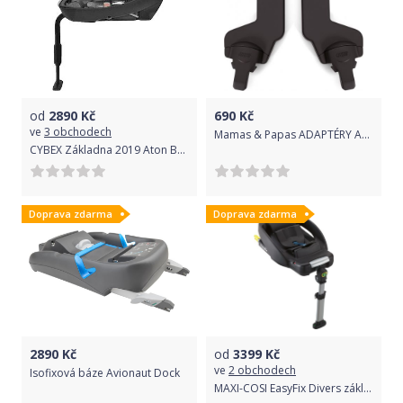
od
2890
Kč
690
Kč
ve
3 obchodech
Mamas & Papas ADAPTÉRY ARMADILLO - ATON/MAXI/BESAFE
CYBEX Základna 2019 Aton Base 2 Belted
Doprava zdarma
Doprava zdarma
2890
Kč
od
3399
Kč
ve
2 obchodech
Isofixová báze Avionaut Dock
MAXI-COSI EasyFix Divers základna