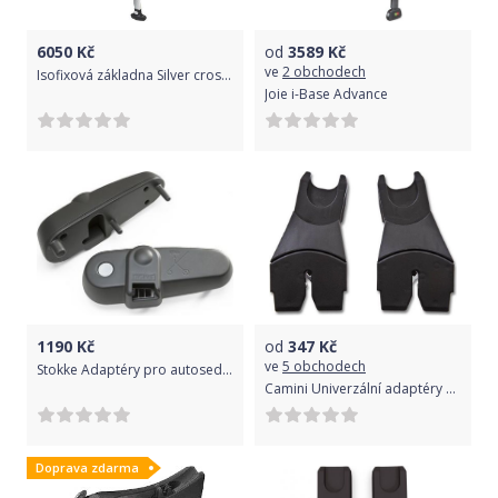
6050
Kč
od
3589
Kč
ve
2 obchodech
Isofixová základna Silver cross Simplifix
Joie i-Base Advance
1190
Kč
od
347
Kč
ve
5 obchodech
Stokke Adaptéry pro autosedačku Peg Perego®
Camini Univerzální adaptéry na autosedačku ke kočárku
Doprava zdarma