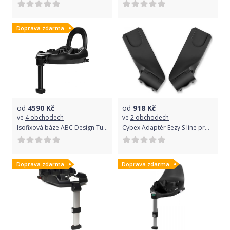
Doprava zdarma
od
4590
Kč
od
918
Kč
ve
4 obchodech
ve
2 obchodech
Isofixová báze ABC Design Tulip
Cybex Adaptér Eezy S line pro autos.Cybex 2019-20
Doprava zdarma
Doprava zdarma