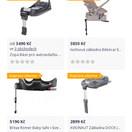
od
3490
Kč
3830
Kč
ve
3 obchodech
Isofixová základna Bébécar Easymaxi
Zopa Báze pro autosedačku X1 Plus i-Size
Doprava zdarma
Doprava zdarma
5190
Kč
2899
Kč
Britax Römer Baby-Safe i-Size Base
AVIONAUT Základna DOCK (dvojitý systém připevnění)