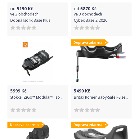
od
5190
Kč
od
5870
Kč
ve
3 obchodech
ve
3 obchodech
Doona Isofix Base Plus
Cybex Base Z 2020
Doprava zdarma
5999
Kč
5490
Kč
Stokke iZiGo™ Modular™ Iso Fix Base by BeSafe®
Britax Römer Baby-Safe i-Size Flex Base
Doprava zdarma
Doprava zdarma