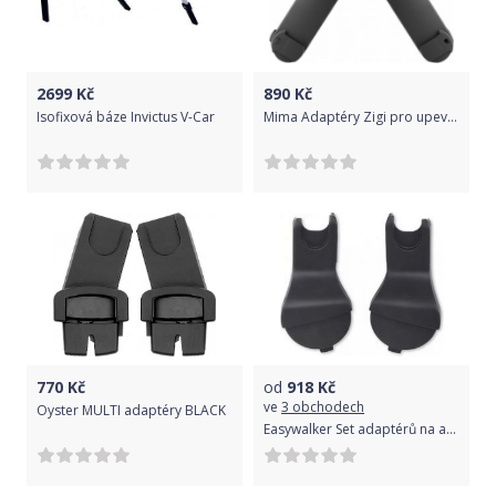
2699
Kč
890
Kč
Isofixová báze Invictus V-Car
Mima Adaptéry Zigi pro upevnění autosedačky
770
Kč
od
918
Kč
ve
3 obchodech
Oyster MULTI adaptéry BLACK
Easywalker Set adaptérů na autosedačku ke kočárku Harvey