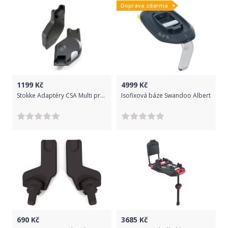
Doprava zdarma
1199
Kč
4999
Kč
Stokke Adaptéry CSA Multi pro autosedačky Nuna Pipa, Cybex Aton Q, Maxi Cosi Mico
Isofixová báze Swandoo Albert
690
Kč
3685
Kč