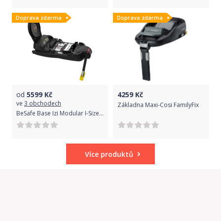
Doprava zdarma
Doprava zdarma
od
5599
Kč
4259
Kč
ve
3 obchodech
Základna Maxi-Cosi FamilyFix
BeSafe Base Izi Modular I-Size 500 Isofix Báze Izi Modular I-Size
Více produktů