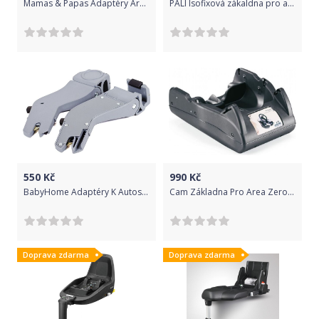
Mamas & Papas Adaptéry Armadillo Aton/Maxi
PALI Isofixová zákaldna pro autosedačku SEI.9
550
Kč
990
Kč
BabyHome Adaptéry K Autosed. Eggo+ Adapter Vida - Egg0+
Cam Základna Pro Area Zero Col.V49
Doprava zdarma
Doprava zdarma