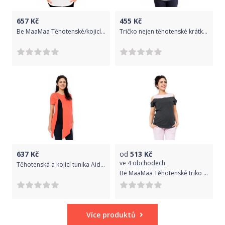
657
Kč
455
Kč
Be MaaMaa Těhotenské/kojicí triko, halenka, FACES - bílé, Velikosti těh. moda S (36)
Tričko nejen těhotenské krátký rukáv - JOLY bílé i s potiskem na přání - Be MaaMaa velikost S/M, potisk potisk nožičky bílé
637
Kč
od
513
Kč
ve
4 obchodech
Těhotenská a kojící tunika Aida - korálová, Velikosti těh. moda M (38)
Be MaaMaa Těhotenské triko Kira
Více produktů