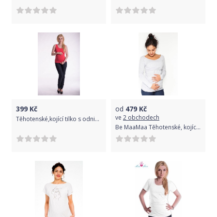
399
Kč
od
479
Kč
ve
2 obchodech
Těhotenské,kojící tilko s odnimatelnými ramínky - korálové, Velikosti těh. moda L/XL
Be MaaMaa Těhotenské, kojící triko/halenka dlouhý rukáv Siena - sv. šedé