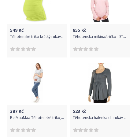
549
Kč
855
Kč
Těhotenské triko krátký rukáv JOHANKA - světle zelená, Velikosti těh. moda S/M
Těhotenská mikina/tričko - STAR světle růžová - BeMaaMaa velikost S(36)
387
Kč
523
Kč
Be MaaMaa Těhotenské triko, kr. rukáv - šedé, Velikosti těh. moda L/XL
Těhotenská halenka dl. rukáv KADA šedá, Velikosti těh. moda XS/L