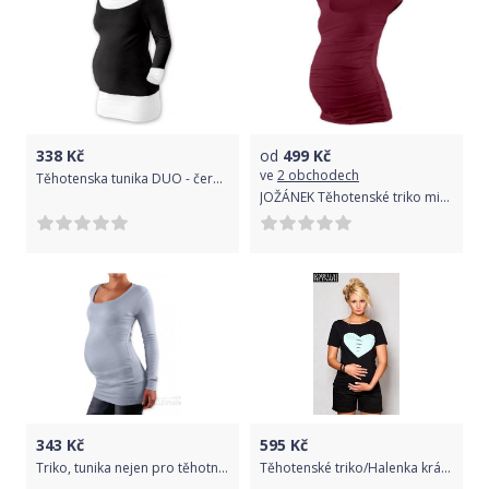
338
Kč
od
499
Kč
ve
2 obchodech
Těhotenska tunika DUO - černá/bílá, Velikosti těh. moda S/M
JOŽÁNEK Těhotenské triko mini rukáv JOHANKA - bordo
343
Kč
595
Kč
Triko, tunika nejen pro těhotné Nelly - šedá, Velikosti těh. moda L/XL
Těhotenské triko/Halenka krátký rukáv - SRDCE černé - BeMaamaa