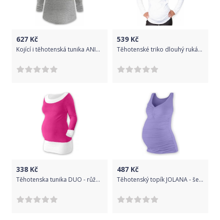
627
Kč
539
Kč
Kojící i těhotenská tunika ANIČKA s dlouhým rukávem - šedý melír, Velikosti těh. moda S/M
Těhotenské triko dlouhý rukáv Kiss - bílé, Velikosti těh. moda XS (32-34)
338
Kč
487
Kč
Těhotenska tunika DUO - růžová/bílá, Velikosti těh. moda L/XL
Těhotenský topík JOLANA - šeříková, Velikosti těh. moda S/M