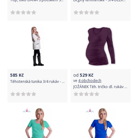
585
Kč
od
529
Kč
ve
4 obchodech
Těhotenská tunika 3/4 rukáv - SLZIČKA smetanová velikost S/M
JOŽÁNEK Těh. tričko dl. rukáv s výstřihem do V - švestka