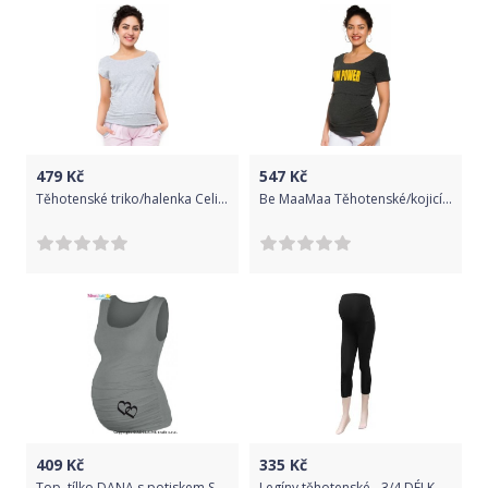
479
Kč
547
Kč
Těhotenské triko/halenka Celina - světle šedá, Velikosti těh. moda XS (32-34)
Be MaaMaa Těhotenské/kojicí triko Mom power - grafitové, Velikosti těh. moda L (40)
409
Kč
335
Kč
Top, tílko DANA s potiskem SRDÍČEK - šedé, Velikosti těh. moda L/XL
Legíny těhotenské - 3/4 DÉLKA černé velikost XL/XXL