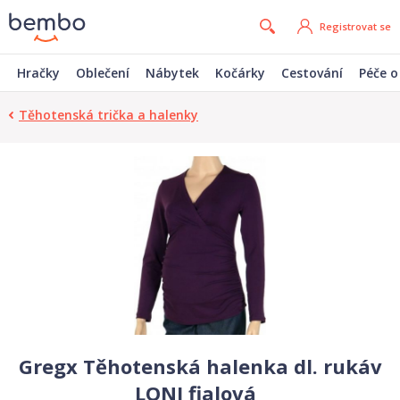
Registrovat se
Hračky
Oblečení
Nábytek
Kočárky
Cestování
Péče o
Těhotenská trička a halenky
Gregx Těhotenská halenka dl. rukáv
LONI fialová