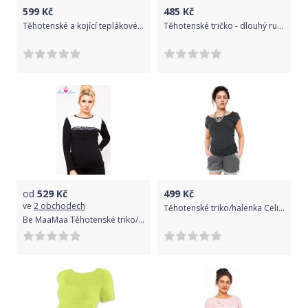
599
Kč
485
Kč
Těhotenské a kojící teplákové triko - tmavě zelené, Velikosti těh. moda XXL (44)
Těhotenské tričko - dlouhý rukáv - DUO černé s růžovou velikost S/M
od
529
Kč
499
Kč
ve
2 obchodech
Těhotenské triko/halenka Celina - grafit, Velikosti těh. moda S (36)
Be MaaMaa Těhotenské triko/halenka Ivana - černá/bílá, KOJÍCÍ