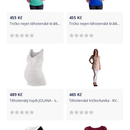
455
Kč
455
Kč
Tričko nejen těhotenské krátký rukáv - JOLY mátové i s potiskem na přání - Be MaaMaa velikost L/XL, potisk potisk ručičky černé
Tričko nejen těhotenské krátký rukáv - JOLY modré i s potiskem na přání - Be MaaMaa velikost S/M, potisk potisk ručičky černé
489
Kč
465
Kč
Těhotenský topík JOLANA - smetanová, Velikosti těh. moda S/M
Těhotenské tričko/tunika - KVĚTY do lososové - Be MaaMaa velikost S/M