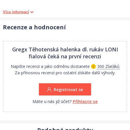
Díky elasticitě trika objednávejte takovou velikost, jakou jste
Více informací
nosila před těhotenstvím.
Recenze a hodnocení
Rozměry:
XS/L: délka střední části 60 cm, délka zadní části 50 cm, obvod
hrudníku 80 cm, obvod břicha 80 cm.
Gregx Těhotenská halenka dl. rukáv LONI
fialová
čeká na první recenzi
XL/XXL: délka střední části 62 cm, délka zadní části 50 cm, obvod
Napište recenzi a jako odměnu dostanete
300 Zlaťáků
hrudníku 90 cm, obvod břicha 86 cm.
Za přínosnou recenzi pro ostatní získáte další výhody.
Rozměry se mohou lišit o 1-2 cm. Měřeno v klidném stavu, v
Registrovat se
oblasti břicha se přizpusobí vašemu rostoucímu břišku (roztahuje
se dopředu).
Máte u nás již účet?
Přihlaste se
Vhodné i ke kojení.
1. Jakost.