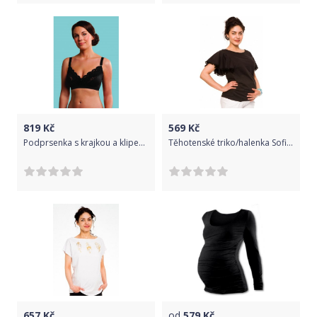
819
Kč
569
Kč
Podprsenka s krajkou a klipem ke kojení Carriwell Černá I
Těhotenské triko/halenka Sofie - černé, Velikosti těh. moda L (40)
657
Kč
od
579
Kč