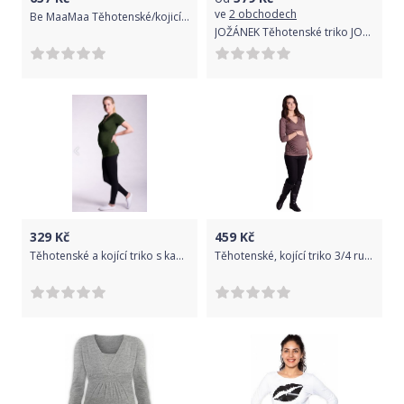
ve
2 obchodech
Be MaaMaa Těhotenské/kojicí triko, halenka, PÍRKA - bílé, Velikosti těh. moda XS (32-34)
JOŽÁNEK Těhotenské triko JOHANKA s dlouhým rukávem - černá
329
Kč
459
Kč
Těhotenské a kojící triko s kapucí, kr. rukáv - khaki - L/XL
Těhotenské, kojící triko 3/4 rukáv - cappucino, Velikosti těh. moda S/M