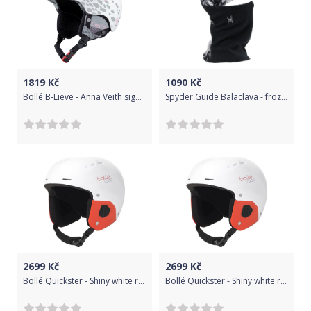
1819
Kč
1090
Kč
Bollé B-Lieve - Anna Veith signature series 51-53
Spyder Guide Balaclava - frozen in time pri uni
2699
Kč
2699
Kč
Bollé Quickster - Shiny white red 49-52
Bollé Quickster - Shiny white red 52-55