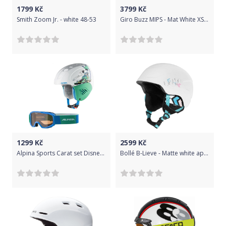
1799
Kč
3799
Kč
Smith Zoom Jr. - white 48-53
Giro Buzz MIPS - Mat White XS-(48.5-52)
1299
Kč
2599
Kč
Alpina Sports Carat set Disney Mickey Mouse 48-52
Bollé B-Lieve - Matte white apache 53-57