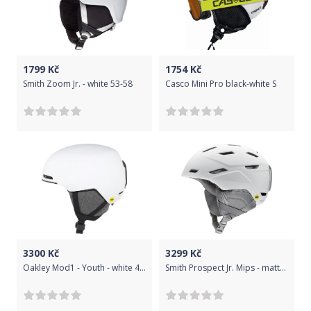
1799
Kč
1754
Kč
Smith Zoom Jr. - white 53-58
Casco Mini Pro black-white S
3300
Kč
3299
Kč
Oakley Mod1 - Youth - white 49-53
Smith Prospect Jr. Mips - matte white 48-56