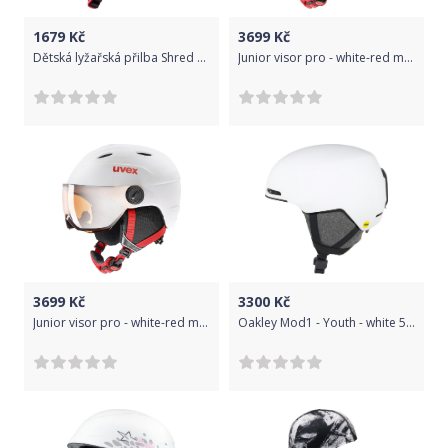
1679
Kč
3699
Kč
Dětská lyžařská přilba Shred Brain Bucket Whitey Pink - white/pink XXS/XS
Junior visor pro - white-red mat 52-54
3699
Kč
3300
Kč
Junior visor pro - white-red mat 54-56
Oakley Mod1 - Youth - white 53-57