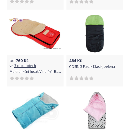
od
760
Kč
464
Kč
ve
3 obchodech
COSING Fusak Klasik, zelená
Multifunkční fusák Vlna 4v1 Baby Nellys ® - červený