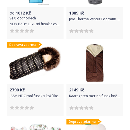
od
1012
Kč
1889
Kč
ve
8 obchodech
Joie Therma Winter Footmuff grey flannel
NEW BABY Luxusní fusák s ovčím rounem New Baby tyrkysový
Doprava zdarma
2790
Kč
2149
Kč
JASMINE Zimní fusak s kožíškem Golden - černý se vzorem
Kaarsgaren merino fusak hnědý
Doprava zdarma