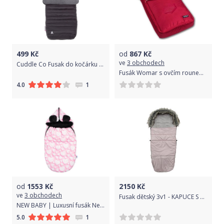
499
Kč
od
867
Kč
ve
3 obchodech
Cuddle Co Fusak do kočárku Comfi-Snug 2v1, Liquorice Black
Fusák Womar s ovčím rounem vínový
1
4.0
od
1553
Kč
2150
Kč
ve
3 obchodech
Fusak dětský 3v1 - KAPUCE S KOŽÍŠKEM světe růžový - NewBaby
NEW BABY | Luxusní fusák New Baby | Luxusní fusák New Baby Srdíčka | Růžová |
1
5.0