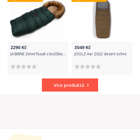
2290
Kč
3049
Kč
JASMINE Zimní fusak s kožíškem - smaragd
JOOLZ Aer 2022 desert ochre
Více produktů