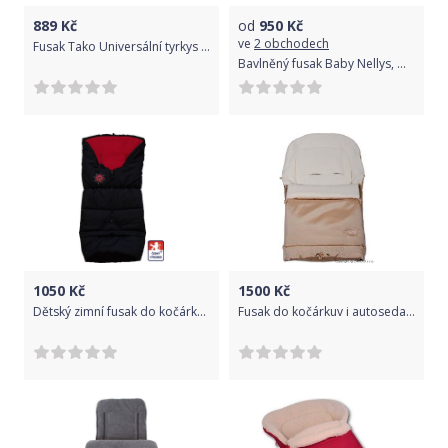
889
Kč
od
950
Kč
ve
2 obchodech
Fusak Tako Universální tyrkys 2016
Bavlněný fusak Baby Nellys, minky, Minnie, 45 x 95 cm - šedý/minky růžová
1050
Kč
1500
Kč
Dětský zimní fusak do kočárku 3v1, winter bag červený, Dětský svět
Fusak do kočárkuv i autosedačky fleece - WOMAR 3v1 béžový