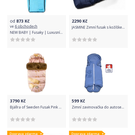
od
873
Kč
2290
Kč
ve
6 obchodech
JASMINE Zimní fusak s kožíškem - modrá
NEW BABY | Fusaky | Luxusní fleecový fusák New Baby tyrkysový | Modrá |
3790
Kč
599
Kč
Bjällra of Sweden Fusak Pink Golden
Zimní zavinovačka do autosedačky Dětský svět modrá s výšivkou
Doprava zdarma
Doprava zdarma