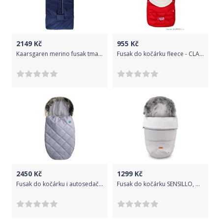
2149
Kč
955
Kč
Kaarsgaren merino fusak tmavomodrý
Fusak do kočárku fleece - CLASSIC červený - NewBaby
2450
Kč
1299
Kč
Fusak do kočárku i autosedačky fleece - PROŠÍVANÝ šedý - Belisima
Fusak do kočárku SENSILLO, model Indiana, barva šedá