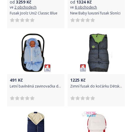
od
3259
Kč
od
1324
Kč
ve
2 obchodech
ve
8 obchodech
Fusak Joolz Uni2 Classic Blue
New Baby luxusní fusak Sloníci
491
Kč
1225
Kč
Letní bavlněná zavinovačka do autosedačky, Dětský svět, modrá 79x38cm MINI
Zimní fusak do kočárku Dětský svět WINTER SPORT Fantasie 3v1 šedozelený