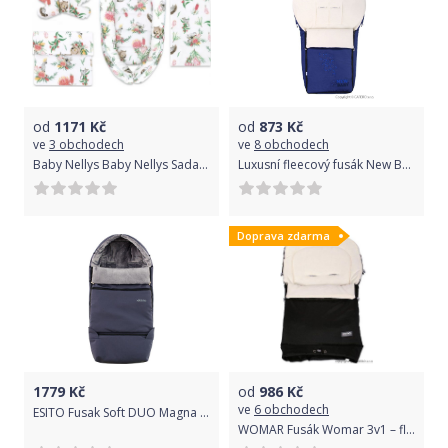
od
1171
Kč
od
873
Kč
ve
3 obchodech
ve
8 obchodech
Baby Nellys Baby Nellys Sada komplet, oboustranné hnízdečko 55 x 85 cm, Exotika, bílá/mátová
Luxusní fleecový fusák New Baby tmavě modrý
Doprava zdarma
1779
Kč
od
986
Kč
ve
6 obchodech
ESITO Fusak Soft DUO Magna RFX, Barva tmavě šedá / šedá, Velikost 110 x 49 cm
WOMAR Fusák Womar 3v1 – fleece černý