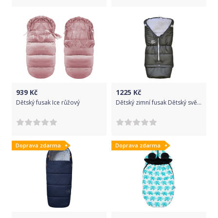
939
Kč
1225
Kč
Dětský fusak Ice růžový
Dětský zimní fusak Dětský svět winter sport MINKY šedý/bílá
Doprava zdarma
Doprava zdarma