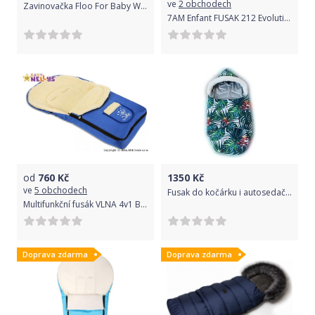
ve
2 obchodech
Zavinovačka Floo For Baby Waffle Rabbit Pink 2021
7AM Enfant FUSAK 212 Evolution Hether Grey
od
760
Kč
1350
Kč
ve
5 obchodech
Fusak do kočárku i autosedačky zavinovací - SKŘÍTEK listy se zelenou - BabyNellys
Multifunkční fusák VLNA 4v1 Baby Nellys ® - granátový
Doprava zdarma
Doprava zdarma