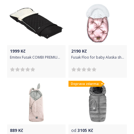
1999
Kč
2190
Kč
Emitex Fusak COMBI PREMIUM 2020 KOSTKA - černý+krém
Fusak Floo for baby Alaska shine pink/white
Doprava zdarma
889
Kč
od
3105
Kč