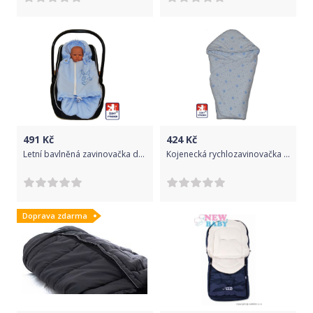
491
Kč
424
Kč
Letní bavlněná zavinovačka do autosedačky, Dětský svět, modrá 79x38cm MINI
Kojenecká rychlozavinovačka do autosedačky Dětský svět modrá hvězdička
Doprava zdarma