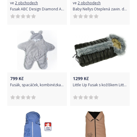
ve
2 obchodech
ve
2 obchodech
Fusak ABC Design Diamond Asphalt 2020
Baby Nellys Oteplená zavin. deka s kapucí minky+bavlna, 90 x 90 cm, Srnka a růže - mátová
799
Kč
1299
Kč
Fusák, spacáček, kombinézka do autosedačky nebo kočárku Ouškou s minky - šedý
Little Up Fusak s kožíškem LittleUp Eskimo Bee