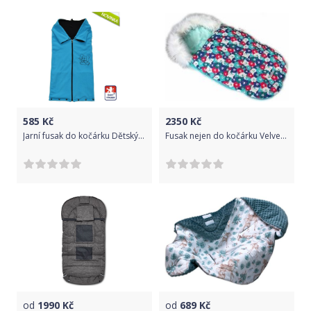
585
Kč
2350
Kč
Jarní fusak do kočárku Dětský svět Benjamín tyrkysový se slonem
Fusak nejen do kočárku Velvet - WINTER LUX medvědi barevní s mátovou - BabyNellys
od
1990
Kč
od
689
Kč