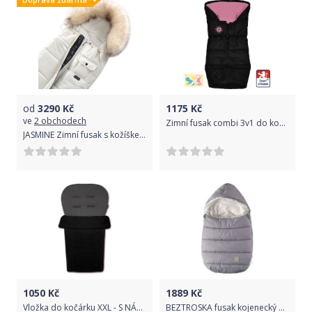
od
3290
Kč
1175
Kč
ve
2 obchodech
Zimní fusak combi 3v1 do kočárku, Dětský svět, winter sport růžový
JASMINE Zimní fusak s kožíškem Focca - Snow
1050
Kč
1889
Kč
Vložka do kočárku XXL - S NÁNOŽNÍKEM černá s tmavě šedou - Ivemababy
BEZTROSKA fusak kojenecký Robin 0-12m light grey