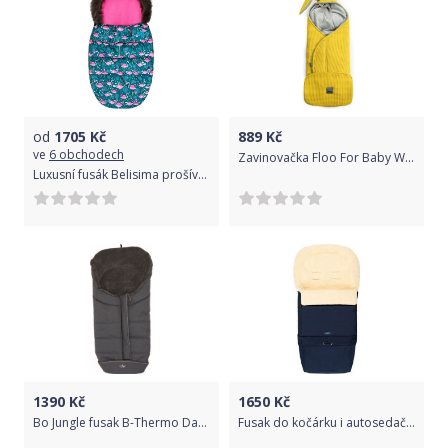
od
1705
Kč
889
Kč
ve
6 obchodech
Zavinovačka Floo For Baby Waffle Rabbit
Luxusní fusák Belisima prošívaný světle šedý
1390
Kč
1650
Kč
Bo Jungle fusak B-Thermo Dark Grey / Black
Fusak do kočárku i autosedačky ovčí vlna - WOMAR 3v1 tmavě modrý