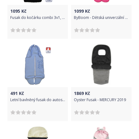
1095
Kč
1099
Kč
Fusak do kočárku combi 3v1, Lamový, sv.růžový Dětský svět
ByBoom - Dětská univerzální zavinovačka na přechodné období a léto, Fuchsie/Bílá
491
Kč
1869
Kč
Letní bavlněný fusak do autosedačky s výšivkou, modrý
Oyster Fusak - MERCURY 2019