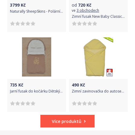
3799
Kč
od
720
Kč
ve
3 obchodech
Naturally SheepSkins - Polární fusak do kočárku z MERINO vlny (1 zip) Barva: černá
Zimní fusak New Baby Classic Fleece blue
735
Kč
490
Kč
Jarní fusak do kočárku Dětský svět béžový medvídek
Zimní zavinovačka do autosedačky Dětský svět fleece/bavlna žlutá
Více produktů