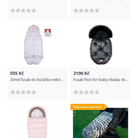
555
Kč
2190
Kč
Zimní fusak do kočárku nebo autosedačky Dětský svět bílý
Fusak Floo for baby Alaska shine black/black
Doprava zdarma