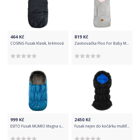
464
Kč
819
Kč
COSING Fusak Klasik, krémová
Zavinovačka Floo For Baby Milk Pink 2021
999
Kč
2450
Kč
ESITO Fusak MUMIO Magna softshell, Barva melír tyrkysový, Velikost 86 x 49 cm
Fusak nejen do kočárku multifunkční - FLEXI černý s modrou - IvemaBaby