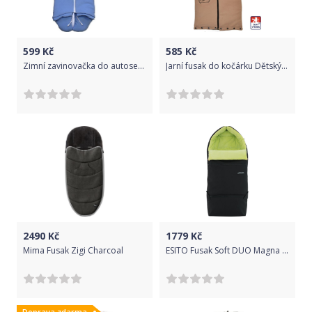
599
Kč
585
Kč
Zimní zavinovačka do autosedačky Dětský svět modrá s výšivkou
Jarní fusak do kočárku Dětský svět Benjamín béžový se Slonem
2490
Kč
1779
Kč
Mima Fusak Zigi Charcoal
ESITO Fusak Soft DUO Magna RFX, Barva černá / zelená, Velikost 110 x 49 cm
Doprava zdarma