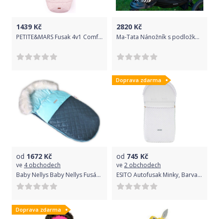
1439
Kč
2820
Kč
PETITE&MARS Fusak 4v1 Comfy Glossy Princess
Ma-Tata Nánožník s podložkou Varianta: celoroční - včetně vyjímatelné vložky, Příplatek: oboustr. podložka se zipy + náhr. víko bavlna jaro/léto
Doprava zdarma
od
1672
Kč
od
745
Kč
ve
4 obchodech
ve
2 obchodech
Baby Nellys Baby Nellys Fusák, spacáček 105x55 Velvet exkluziv prošívaný - modrý
ESITO Autofusak Minky, Barva bílá, Velikost 85 x 42 cm
Doprava zdarma