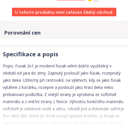
U tohoto produktu není zařazen žádný obchod.
Porovnání cen
Specifikace a popis
Popis: Fusak 2v1 je moderní fusak velmi dobře využitelný v
období od jara do zimy. Zapnutý poslouží jako fusak, rozepnutý
jako deka. Užitečný při cestování, na výletech, kdy se jako fusak
vytáhne z kočárku, rozepne a poslouží jako hrací deka nebo
přebalovací podložka. Z vnější strany je vyrobena ze softshell
materiálu a z vnitřní strany z fleece. Výhodou funkčního materiálu
softshell je odolnost vodě a větru, odvádí pot a dokonale zahřeje.
Pro větší děti, které již chodí a mají špinavé botičky, je fusak ve
spodní části omyvatelný. Děti mohou mít také ven nohy z fusaku.