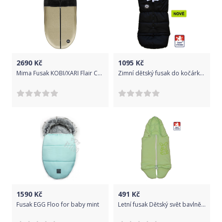
2690
Kč
1095
Kč
Mima Fusak KOBI/XARI Flair Champagne
Zimní dětský fusak do kočárku combi 3v1, Lamový, bílý
1590
Kč
491
Kč
Fusak EGG Floo for baby mint
Letní fusak Dětský svět bavlněný zelený s výšivkou