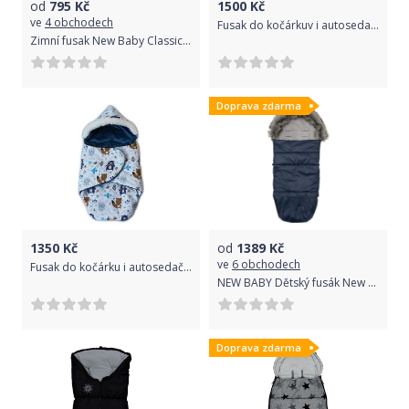
od
795
Kč
1500
Kč
ve
4 obchodech
Fusak do kočárkuv i autosedačky fleece - WOMAR 3v1 béžový
Zimní fusak New Baby Classic Wool brown
Doprava zdarma
1350
Kč
od
1389
Kč
ve
6 obchodech
Fusak do kočárku i autosedačky zavinovací - SKŘÍTEK lesní zvířátka s granátovou - BabyNellys
NEW BABY Dětský fusák New Baby 3v1 s kožíškem tmavě modrý
Doprava zdarma