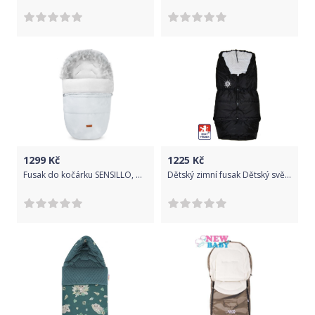
1299
Kč
1225
Kč
Fusak do kočárku SENSILLO, model Indiana, barva popelavá
Dětský zimní fusak Dětský svět winter sport černý/MINKY bílá