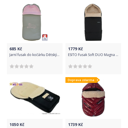
685
Kč
1779
Kč
Jarní fusak do kočárku Dětský svět šedý Koník 50x105cm Maxi
ESITO Fusak Soft DUO Magna RFX, Barva černá / latte, Velikost 110 x 49 cm
Doprava zdarma
1050
Kč
1739
Kč