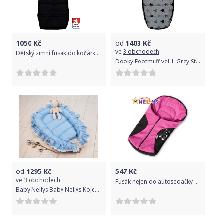
1050
Kč
od
1403
Kč
ve
3 obchodech
Dětský zimní fusak do kočárku Dětský svět combi 3v1 světle šedý
Dooky Footmuff vel. L Grey Stars DeLuxe
od
1295
Kč
547
Kč
ve
3 obchodech
Fusák nejen do autosedačky Baby Nellys ® POLAR - sv. růžový medvídek
Baby Nellys Baby Nellys Kojenecké hnízdečko, kokon Boho Style LUX, 60 x 90 cm - modré