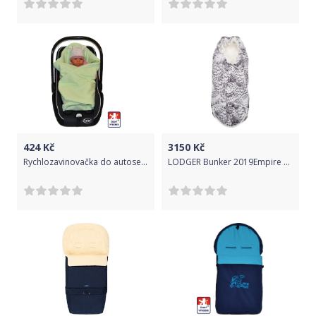
424
Kč
3150
Kč
Rychlozavinovačka do autosedačky, zelená zvířátka Little, Dětský svět
LODGER Bunker 2019Empire Day