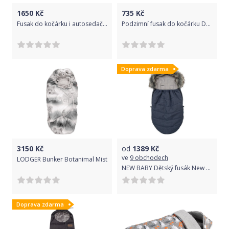
1650
Kč
735
Kč
Fusak do kočárku i autosedačky ovčí vlna - WOMAR 3v1 tmavě modrý
Podzimní fusak do kočárku Dětský svět jeans/tyrkys s vláčkem
Doprava zdarma
3150
Kč
od
1389
Kč
ve
9 obchodech
LODGER Bunker Botanimal Mist
NEW BABY Dětský fusák New Baby tmavě modrý
Doprava zdarma