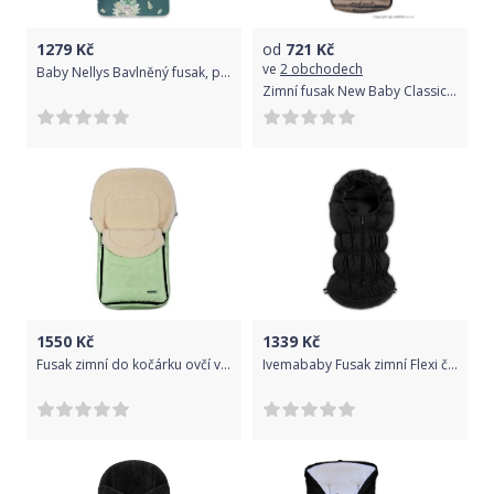
1279
Kč
od
721
Kč
ve
2 obchodech
Baby Nellys Bavlněný fusak, prošívaný velvet, 45 x 95 cm - Tropical Koala, zelená
Zimní fusak New Baby Classic Fleece brown
1550
Kč
1339
Kč
Fusak zimní do kočárku ovčí vlna - WOMAR světle zelený
Ivemababy Fusak zimní Flexi černý