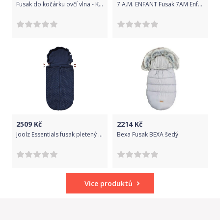
Fusak do kočárku ovčí vlna - KAPSIČKA černý - BabyNellys
7 A.M. ENFANT Fusak 7AM Enfant Polar Igloo
2509
Kč
2214
Kč
Joolz Essentials fusak pletený | Blue
Bexa Fusak BEXA šedý
Více produktů