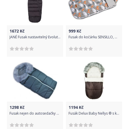
1672
Kč
999
Kč
JANÉ Fusak nastavitelný Evolute Cold Black
Fusak do kočárku SENSILLO, model Velvet, motiv hory
1298
Kč
1194
Kč
Fusak nejen do autosedačky Baby Nellys ® Eskymo s kožíškem, grafit/šedá
Fusák Delux Baby Nellys ® s kožešinkou 105x50cm - hnědý