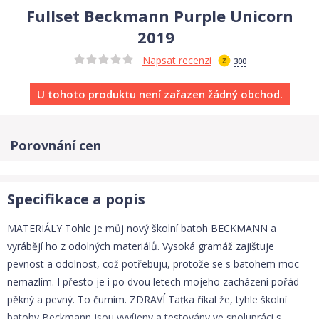
Fullset Beckmann Purple Unicorn
2019
Napsat recenzi
300
U tohoto produktu není zařazen žádný obchod.
Porovnání cen
Specifikace a popis
MATERIÁLY Tohle je můj nový školní batoh BECKMANN a
vyrábějí ho z odolných materiálů. Vysoká gramáž zajištuje
pevnost a odolnost, což potřebuju, protože se s batohem moc
nemazlím. I přesto je i po dvou letech mojeho zacházení pořád
pěkný a pevný. To čumím. ZDRAVÍ Taťka říkal že, tyhle školní
batohy Beckmann jsou vyvíjeny a testovány ve spolupráci s