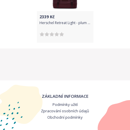
vidlička, s kterou někdy jím.Víko můžu zavřít jak na jednu, tak i na
druhou stranu. Proto ho zavřu vždy napoprvé.Děti ve třídě si nosí
svačinu různě pobalenou v sáčcích, ale my doma nemáme rádi
2339
Kč
Herschel Retreat Light - plum uni
zbytečné plasty na jedno použití. Svačinový box Beckmann
neobsahuje žádné BPA plasty a má všechny zdravotní atesty na
nezávadnost. Prý je totiž vyrábí známý výrobce Rosti Mepal.
Takhle šetříme přírodu a navíc to vypadá stylově :)Myjeme ho
normálně v myčce a je pořád jako nový. Výbava školního batohu
Beckmann: originální školní batoh - BECKMANN nosnost 8 kg
originální design a grafika batohu (návrhy norských grafiků)
extrémně vysoká kvalita materiálů - odolné voděodolný
materálperfektní ventilace vzduchu - zádová, odvětraná část
batohu anatomicky, orginálně tvarované hliníkové vyztužení
ZÁKLADNÍ INFORMACE
zádové části ergonomicky tvarovaná, polstrovaná zádová část
široké, měkce polstrované ramenní popruhy výškově nastavitelný
Podmínky užití
hrudní popruh přezky pro připevnění přídavného sportovního
Zpracování osobních údajů
Obchodní podmínky
batohu polstrovaný bederní pás (umožňuje odlehčení 50%
zátěže) boční kapsa s klíčenkou boční kapsa pro láhev na nápoje