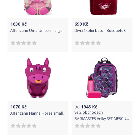
mezera a vzduch tam může proudit. Když mi mamka chtěla batoh
vyprat, vytáhla z ní takovou hliníkovou lištu. Čuměl jsem k čemu
tam je. Táta zjistil, že jí vymyslel pan Beckmann už před 10ti lety
a zajištuje pevnost a zdravé nošení batohu. Navíc mi prý celá
1630
Kč
699
Kč
Affenzahn Uma Unicorn large - pink uni
Dívčí školní batoh Busquets Coquette
konstrukce výrazně odlehčuje zátěž na záda. Super, to jsem ani
nevěděl. ZEVNITŘ Do školního batohu se mi vleze všechno, co
takový prvňáček jako já potřebuje. 22 litrů je dost místa a
jednokomorový prostor je ideální, najdu tam vše hned a nemusím
hledat v milionech kapes. Navíc ta kapsa je zevnitř prostě boží.
Designová podšívka s proužkama má styl. Na velké sešity mám
příhrádku přímo u zad, aby mě to netáhlo dozadu. Další přihrádka
je na tablet, ten sice v první třídě ještě nemám, ale snad v té
další… Milý ježíšku… :p Všechny věci v té hlavní kapse si vždycky
přitáhnu k zádům originálním utahovacím systémem, aby mě to
1070
Kč
od
1945
Kč
nepřevažovalo dozadu. Zdá se mi, že díky tohle systému mám
ve
2 obchodech
Affenzahn Hanne Horse small - purple uni
batoh o dost lehčí než ostatní. TIP Na tenhle batoh jde připnout
BAGMASTER Velký SET MERCURY 8 A
menší batoh. Je velký tak akorát a na různé výlety, chození ven a
do kroužků je ideální. Navíc má bederní i hrudní pás takže s ním