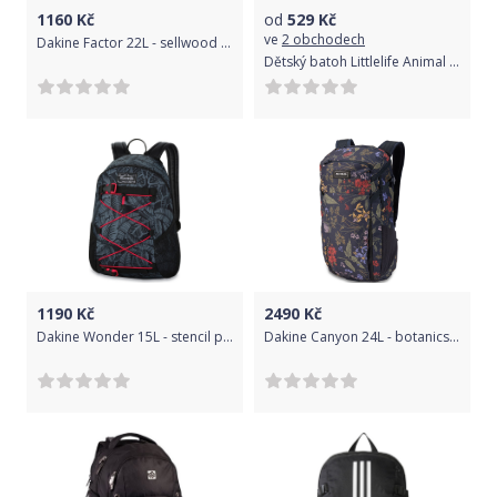
1160
Kč
od
529
Kč
ve
2 obchodech
Dakine Factor 22L - sellwood uni
Dětský batoh Littlelife Animal Toddler Daysack - bee uni
1190
Kč
2490
Kč
Dakine Wonder 15L - stencil palm uni
Dakine Canyon 24L - botanics pet uni