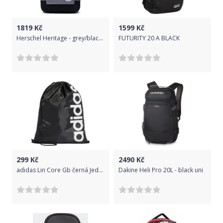
vidlička, s kterou někdy jím.Víko můžu zavřít jak na jednu, tak i na
druhou stranu. Proto ho zavřu vždy napoprvé.Děti ve třídě si nosí
svačinu různě pobalenou v sáčcích, ale my doma nemáme rádi
1819
Kč
1599
Kč
Herschel Heritage - grey/black uni
FUTURITY 20 A BLACK
zbytečné plasty na jedno použití. Svačinový box Beckmann
neobsahuje žádné BPA plasty a má všechny zdravotní atesty na
nezávadnost. Prý je totiž vyrábí známý výrobce Rosti Mepal.
Takhle šetříme přírodu a navíc to vypadá stylově :)Myjeme ho
normálně v myčce a je pořád jako nový. Výbava školního batohu
Beckmann: originální školní batoh - BECKMANN nosnost 8 kg
originální design a grafika batohu (návrhy norských grafiků)
extrémně vysoká kvalita materiálů - odolné voděodolný
materálperfektní ventilace vzduchu - zádová, odvětraná část
batohu anatomicky, orginálně tvarované hliníkové vyztužení
299
Kč
2490
Kč
zádové části ergonomicky tvarovaná, polstrovaná zádová část
adidas Lin Core Gb černá Jednotná
Dakine Heli Pro 20L - black uni
široké, měkce polstrované ramenní popruhy výškově nastavitelný
hrudní popruh přezky pro připevnění přídavného sportovního
batohu polstrovaný bederní pás (umožňuje odlehčení 50%
zátěže) boční kapsa s klíčenkou boční kapsa pro láhev na nápoje