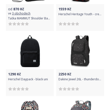
od
870
Kč
1559
Kč
ve
3 obchodech
Herschel Heritage Youth - creepers black uni
Taška MAMMUT Shoulder Bag Square 4 - černá
1290
Kč
2250
Kč
Herschel Daypack - black uni
Dakine Jewel 26L - thunderdot uni