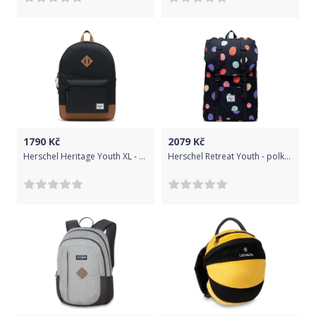
1790
Kč
2079
Kč
Herschel Heritage Youth XL - black/saddle brown uni
Herschel Retreat Youth - polka people uni