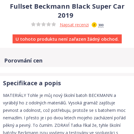
Fullset Beckmann Black Super Car
2019
Napsat recenzi
300
U tohoto produktu není zařazen žádný obchod.
Porovnání cen
Specifikace a popis
MATERIÁLY Tohle je můj nový školní batoh BECKMANN a
vyrábějí ho z odolných materiálů. Vysoká gramáž zajištuje
pevnost a odolnost, což potřebuju, protože se s batohem moc
nemazlím. I přesto je i po dvou letech mojeho zacházení pořád
pěkný a pevný. To čumím. ZDRAVÍ Taťka říkal že, tyhle školní
batohy Beckmann jsou vyvíjeny a testovány ve spolupráci s