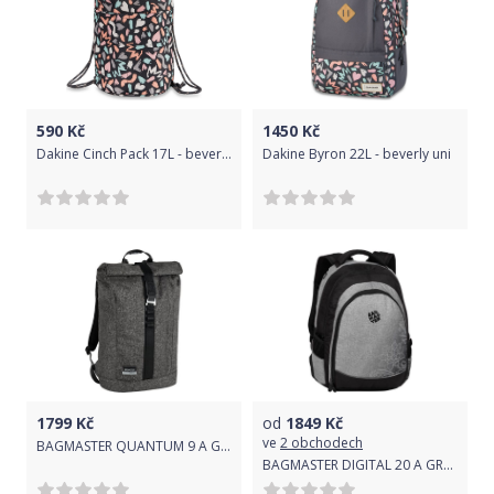
590
Kč
1450
Kč
Dakine Cinch Pack 17L - beverly uni
Dakine Byron 22L - beverly uni
1799
Kč
od
1849
Kč
ve
2 obchodech
BAGMASTER QUANTUM 9 A GRAY
BAGMASTER DIGITAL 20 A GRAY/BLACK