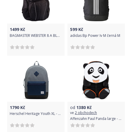
1499
Kč
599
Kč
BAGMASTER WEBSTER 8 A BLACK
adidas Bp Power Iv M černá M
1790
Kč
od
1380
Kč
ve
2 obchodech
Herschel Heritage Youth XL - mid grey crosshatch/medieval blue crosshatch/black crosshatch uni
Affenzahn Paul Panda large - White uni