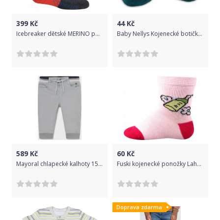
399
Kč
44
Kč
Icebreaker dětské MERINO ponožky HIKE 24 - 26 vícebarevná
Baby Nellys Kojenecké botičky, ponožtičky Little Robot, tmavě zelené
589
Kč
60
Kč
Mayoral chlapecké kalhoty 1587 - 043 Velikost: 6 / 68
Fuski kojenecké ponožky Lahev 18-20 120-140
Doprava zdarma