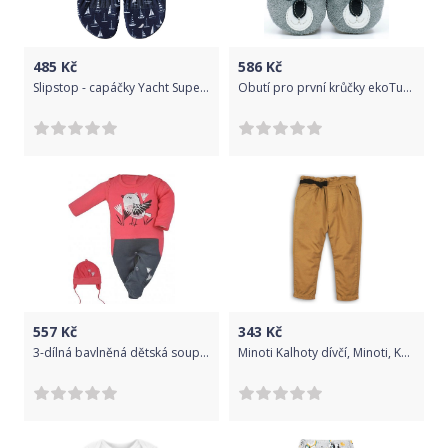
485
Kč
586
Kč
Slipstop - capáčky Yacht Superior SS19140113 Velikost: S SS19140113
Obutí pro první krůčky ekoTuptusie Koala na šedé (18/19) - FIORINO
557
Kč
343
Kč
3-dílná bavlněná dětská souprava Koala Birdy tmavé růžová, Růžová, 56 (0-3m)
Minoti Kalhoty dívčí, Minoti, Kenya 6, hnědá - 92/98