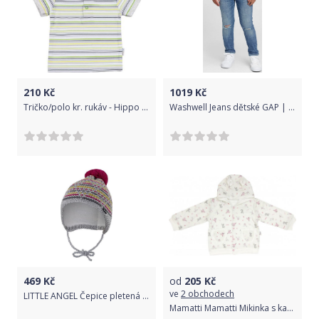
210
Kč
1019
Kč
Tričko/polo kr. rukáv - Hippo - 86 (12-18m) / 86
Washwell Jeans dětské GAP | Modrá | Chlapecké | 7
469
Kč
od
205
Kč
ve
2 obchodech
LITTLE ANGEL Čepice pletená zavazovací čárky Outlast ® vel. 4, 45-48 cm šedorůžovožlutá
Mamatti Mamatti Mikinka s kapucí Zajíček, roz. 74 74 (6-9m)