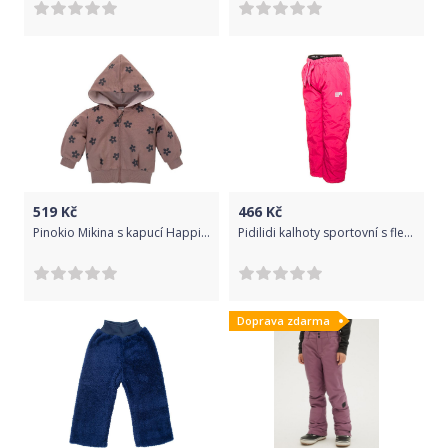
519
Kč
466
Kč
Pinokio Mikina s kapucí Happiness Dark Pink 92
Pidilidi kalhoty sportovní s fleezem outdoorové, Pidilidi, PD1060-03, růžová - 98
Doprava zdarma