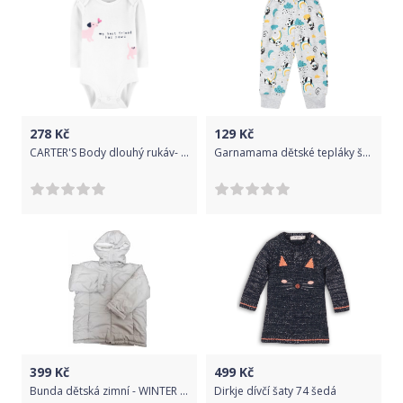
278
Kč
129
Kč
CARTER'S Body dlouhý rukáv- Dog dívka NB
Garnamama dětské tepláky šedá 68
399
Kč
499
Kč
Bunda dětská zimní - WINTER TEAM světle šedá - vel.116
Dirkje dívčí šaty 74 šedá