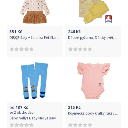
351
Kč
246
Kč
DIRKJE Šaty + čelenka Peříčka dívka 68
Dětské pyžamo, Dětský svět, žlutý proužek vel.80
od
137
Kč
215
Kč
ve
2 obchodech
Kojenecké body krátký rukáv žebrované - SUMMER GIRL meruňkové - vel.74
Baby Nellys Baby Nellys Bavlněné punčocháče Autíčko - modré, vel. 104/110 104-110 (3-5r)