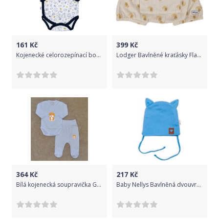
161
Kč
399
Kč
Kojenecké celorozepínací body New Baby Hedgehog béžové&nbsp;-&nbsp;62 (3-6m)
Lodger Bavlněné kraťásky Flame Tribe Birch 68
364
Kč
217
Kč
Bílá kojenecká soupravička Gama 2-dílná, zavinovací body+polodupačky, sedící pejsek vel.50
Baby Nellys Bavlněná dvouvrstvá čepice s oušky na zavazování FOX - modrá, Velikost koj. oblečení 68-74 (6-9m)