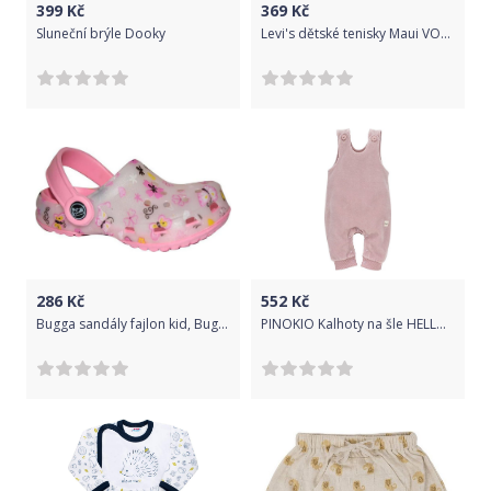
399
Kč
369
Kč
Sluneční brýle Dooky
Levi's dětské tenisky Maui VORI0005T/VORI0006T 28 černá
286
Kč
552
Kč
Bugga sandály fajlon kid, Bugga, B110, růžová - 29
PINOKIO Kalhoty na šle HELLO dívka růžová vel. 68