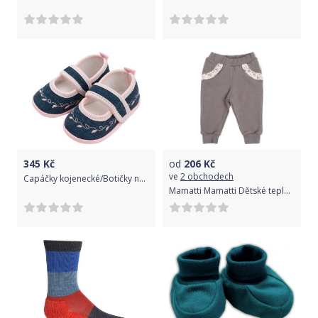
345
Kč
od
206
Kč
ve
2 obchodech
Capáčky kojenecké/Botičky nechodící - JEANS s růžovou - 6-12měs.
Mamatti Mamatti Dětské tepláčky s kapsami Louka - šedé, vel. 92