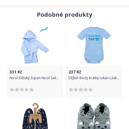
Podobné produkty
331
Kč
237
Kč
Nicol Dětský župan Nicol Sailor - modrý, vel. 122/128 122 (6-7 let)
DEJNA Body krátký rukáv Láska na první pohled - modré, Velikost koj. oblečení 62 (2-3m)