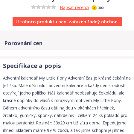
Napsat recenzi
300
U tohoto produktu není zařazen žádný obchod.
Porovnání cen
Specifikace a popis
Adventní kalendář My Little Pony Adventní čas je krásné čekání na
Ježíška. Malé děti milují adventní kalenáře a každý den s radostí
otevírají jedno políčko. Náš kalendář neobsahuje čokoládu, ale
krásné doplňky do vlasů s mrazivým motivem My Little Pony.
Během adventního času děti najdou v okénkách hřebínek,
zrcátko, gumičky, sponky, náhrdelník - celkem 24 ks pokladů pro
malou parádnici. Rozměr: 33x29 cm Už zítra doma. Expedujeme
ihned! Skladem máme 99 % zboží, a tak jsme schopni jej ihned