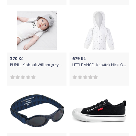
370
Kč
679
Kč
PUPILL Klobouk William grey 42-44
LITTLE ANGEL Kabátek Nicki Outlast® 56 bílá