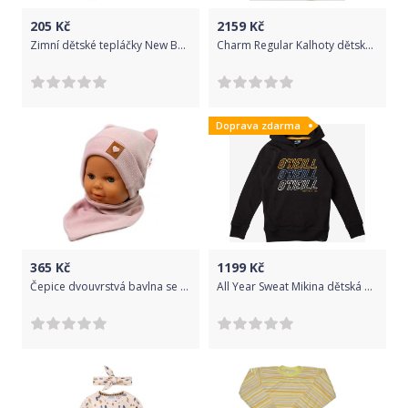
205
Kč
2159
Kč
Zimní dětské tepláčky New Baby Penguin tmavě modré 74 (6-9m)
Charm Regular Kalhoty dětské O'Neill | Růžová | Dívčí | 170
Doprava zdarma
365
Kč
1199
Kč
Čepice dvouvrstvá bavlna se šátkem - TEDDY pudrově růžová - vel.80-86
All Year Sweat Mikina dětská O'Neill | Černá | Chlapecké | 164