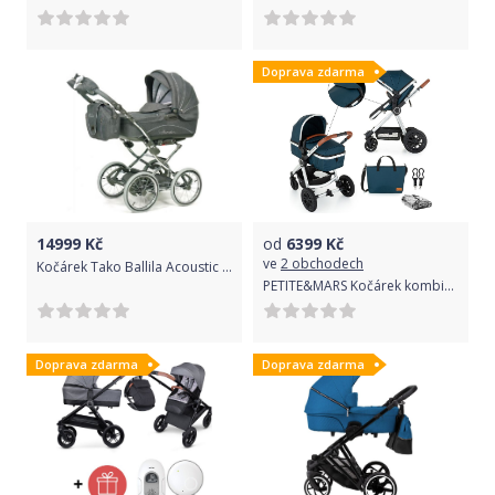
Doprava zdarma
14999
Kč
od
6399
Kč
ve
2 obchodech
Kočárek Tako Ballila Acoustic Tmavě šedá 2016
PETITE&MARS Kočárek kombinovaný 2v1 Grand II Platinum Indigo 2020
Doprava zdarma
Doprava zdarma