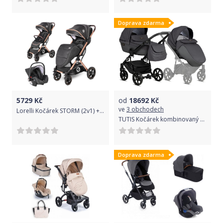
Doprava zdarma
5729
Kč
od
18692
Kč
ve
3 obchodech
Lorelli Kočárek STORM (2v1) + Nánožník LUXE BLACK
TUTIS Kočárek kombinovaný Viva4 2v1 Persicape
Doprava zdarma