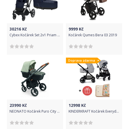
30216
Kč
9999
Kč
Cybex Kočárek Set 2v1 Priam 2019 Podvozek Chrome Brown + Seat Pack + Lux
Kočárek Qumes Bera 03 2019
Doprava zdarma
23990
Kč
12998
Kč
NEONATO Kočárek Puro City Col.40A
KINDERKRAFT Kočárek Everyday 2v1 Light Grey + PETITE&MARS Podložka na hraní Joy City ZDARMA