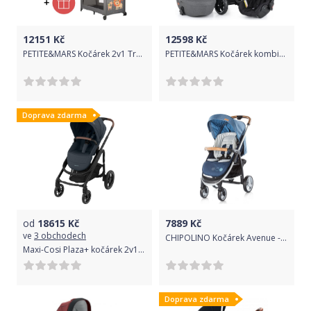
12151
Kč
12598
Kč
PETITE&MARS Kočárek 2v1 Trails Anthracite Blue + PETITE&MARS Postýlka Koot - Lion Grey ZDARMA
PETITE&MARS Kočárek kombinovaný Rover II 2v1 Grey + Autosedačka Rover II II Universal Black
Doprava zdarma
od
18615
Kč
7889
Kč
ve
3 obchodech
CHIPOLINO Kočárek Avenue - různé barvy modrá
Maxi-Cosi Plaza+ kočárek 2v1 Essential Graphite
Doprava zdarma