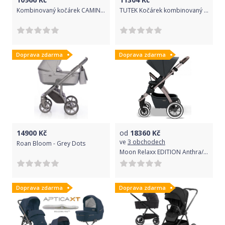
Kombinovaný kočárek CAMINI Yuna 2v1 2019 beige, Béžová
TUTEK Kočárek kombinovaný Diamos Pro 2v1 Green
Doprava zdarma
Doprava zdarma
14900
Kč
od
18360
Kč
ve
3 obchodech
Roan Bloom - Grey Dots
Moon Relaxx EDITION Anthra/Grey 2022
Doprava zdarma
Doprava zdarma