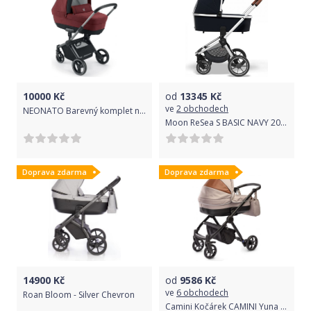
10000
Kč
od
13345
Kč
ve
2 obchodech
NEONATO Barevný komplet na Slick Col.854
Moon ReSea S BASIC NAVY 2022
Doprava zdarma
Doprava zdarma
14900
Kč
od
9586
Kč
ve
6 obchodech
Roan Bloom - Silver Chevron
Camini Kočárek CAMINI Yuna kombinovaný 2v1 2018 beige