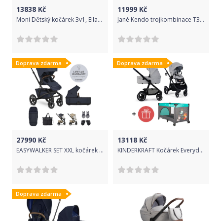
13838
Kč
11999
Kč
Moni Dětský kočárek 3v1, Ellada 2021 - béžový
Jané Kendo trojkombinace T34 Jet Black
Doprava zdarma
Doprava zdarma
27990
Kč
13118
Kč
EASYWALKER SET XXL kočárek kombinovaný Jimmey Indigo Blue s příslušenstvím
KINDERKRAFT Kočárek Everyday 2v1 Light Grey + PETITE&MARS Postýlka cestovní Koot - Fox Aqua ZDARMA
Doprava zdarma