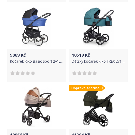
9069
Kč
10519
Kč
Kočárek Riko Basic Sport 2v1, 2020 - racing blue
Dětský kočárek Riko TREX 2v1- Lagoon 2022
Doprava zdarma
10966
Kč
11304
Kč