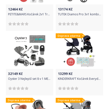
12464
Kč
13174
Kč
PETITE&MARS Kočárek 2v1 Trails Ultimate Grey + ANGELCARE AC110 Audio chůvička ZDARMA
TUTEK Diamos Pro 3v1 kombinovaný Blue 2022
Doprava zdarma
32149
Kč
13299
Kč
Oyster 3 Nejlepší set 8 v 1 MERCURY (MIRROR rám) kočár + hl.korba + autosedačka + adaptéry + fusak + taška + isofix báze + držák na nápoje
KINDERKRAFT Kočárek Everyday 2v1 Denim + SKIP HOP Podložka na hraní Malý cestovatel 0m+ ZDARMA
Doprava zdarma
Doprava zdarma