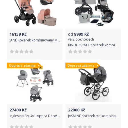
16159
Kč
od
8999
Kč
ve
2 obchodech
JANÉ Kočárek kombinovaný Muum + Micro + Koos i-size R1 Pale
KINDERKRAFT Kočárek kombinovaný B-tour Lite 3v1 Light Grey
Doprava zdarma
Doprava zdarma
27490
Kč
22000
Kč
Inglesina Set 4v1 Aptica Darwin Silk Grey 2021
JASMINE Kočárek trojkombinace Jasmine Bennetta Classic 02