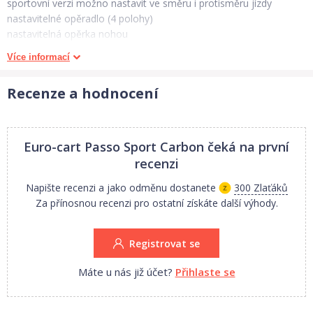
sportovní verzi možno nastavit ve směru i protisměru jízdy
nastavitelné opěradlo (4 polohy)
nastavitelná opěrka nohou
navíc matrace ve sportovní verzi z měkké tkaniny
Více informací
nánožník na hlubokou i sportovní verzi kočárku
5-bodové bezpečnostní pásy u sportovní verze
Recenze a hodnocení
bariéra s možností výškového nastavení
opěrka nohou a bariéra pokryta PVC
výškově nastavitelná rukojeť z eko kůže
velký nákupní košík s praktickým krytem, snadný přístup ke koši
Euro-cart Passo Sport Carbon
čeká na první
výbava: velká taška na rukojeť, nánožník, pláštěnka, moskytiéra
recenzi
Autosedačka:
autosedačka má speciální adaptéry pro montáž na konstrukci a je
Napište recenzi a jako odměnu dostanete
300 Zlaťáků
určen pro děti o hmotnosti 0-10 kg.
Za přínosnou recenzi pro ostatní získáte další výhody.
3 bodové bezpečnostní pásy
nastavitelná rukojeť
Registrovat se
vnitřní vložka
moskytiéra
Máte u nás již účet?
Přihlaste se
nánožník
Možnost objednání autosedačky ( pište do poznámky v