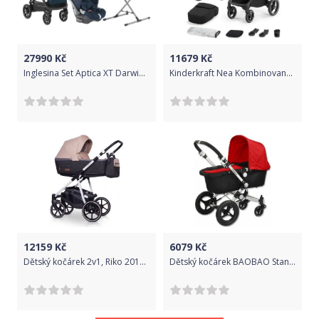
27990
Kč
11679
Kč
Inglesina Set Aptica XT Darwin 4v1
Kinderkraft Nea Kombinovaný 2v1 Midnight Black 2022
12159
Kč
6079
Kč
Dětský kočárek 2v1, Riko 2019 - Swift Natural - Latte
Dětský kočárek BAOBAO Standart - červený