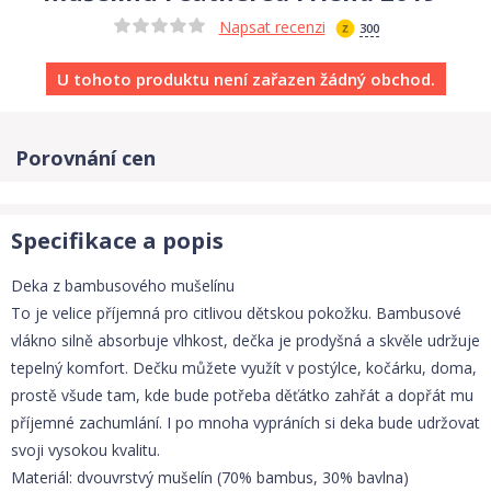
Napsat recenzi
300
U tohoto produktu není zařazen žádný obchod.
Porovnání cen
Specifikace a popis
Deka z bambusového mušelínu
To je velice příjemná pro citlivou dětskou pokožku. Bambusové
vlákno silně absorbuje vlhkost, dečka je prodyšná a skvěle udržuje
tepelný komfort. Dečku můžete využít v postýlce, kočárku, doma,
prostě všude tam, kde bude potřeba děťátko zahřát a dopřát mu
příjemné zachumlání. I po mnoha vypráních si deka bude udržovat
svoji vysokou kvalitu.
Materiál: dvouvrstvý mušelín (70% bambus, 30% bavlna)