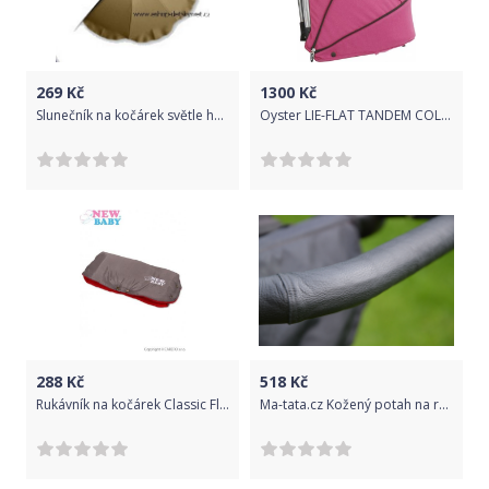
269
Kč
1300
Kč
Slunečník na kočárek světle hnědý KH
Oyster LIE-FLAT TANDEM COLOUR PACK WOW PINK
288
Kč
518
Kč
Rukávník na kočárek Classic Fleece grey/red, Červená
Ma-tata.cz Kožený potah na rukojeť kočárku - rodič Značka kočárku: G-mini, Barva: krémová, Model kočárku: Lord