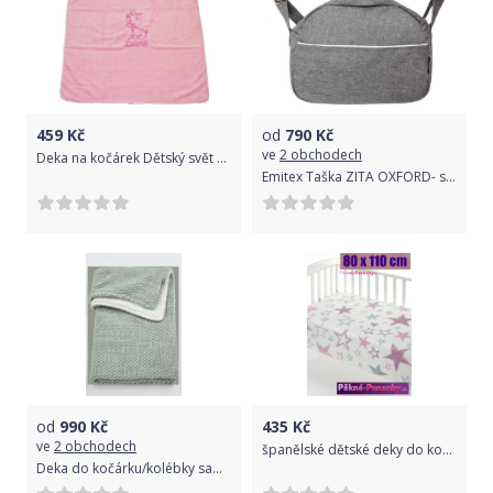
459
Kč
od
790
Kč
ve
2 obchodech
Deka na kočárek Dětský svět Lamová se jménem dítěte
Emitex Taška ZITA OXFORD- stř. šedá
od
990
Kč
435
Kč
ve
2 obchodech
španělské dětské deky do kočárku
Deka do kočárku/kolébky samet 75x100 cm Meyco Relief Mixed Stone Green 2021