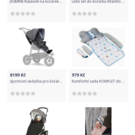
JASMINE Rukávník na kočárek - světle šedá
Letní set do kočárku Infantilo waflový šedý
8199
Kč
979
Kč
Sportovní sedačka pro kočárek TFK Mono Premium Anthracite 2020
Komfortní sada KOMPLET do kočárku - podložka, polštářek, potah na popruhy a barieru č. 6