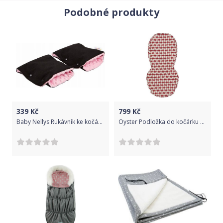
Podobné produkty
339
Kč
799
Kč
Baby Nellys Rukávník ke kočárku DUO minky - růžová/černá
Oyster Podložka do kočárku PEAR DROPS