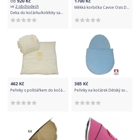
od
920
Kč
1700
Kč
ve
2 obchodech
Měkká korbička Cavoe Osis Desert rose
Deka do kočárku/kolébky samet 75x100 cm Meyco Knit basic Camel 2021
462
Kč
365
Kč
Peřinky s polštářkem do kočárku, Dětský svět, krémové se sovou
Peřinky na kočárek Dětský svět Minky modré