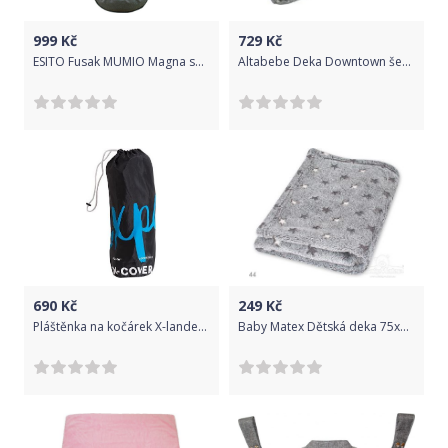
999
Kč
729
Kč
ESITO Fusak MUMIO Magna softshell , Barva puntík růžová, Velikost 86 x 49 cm
Altabebe Deka Downtown šedá
690
Kč
249
Kč
Pláštěnka na kočárek X-lander X-Follow/X-Go
Baby Matex Dětská deka 75x100 cm Milly