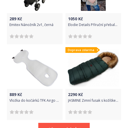
289
Kč
1050
Kč
Emitex Nánožník 2v1, černá
Elodie Details Příruční přebalovací taška Off Black
Doprava zdarma
889
Kč
2290
Kč
Vložka do kočárků TFK Airgo Seat Inlay
JASMINE Zimní fusak s kožíškem - smaragd