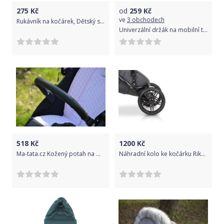
275
Kč
od
259
Kč
ve
3 obchodech
Rukávník na kočárek, Dětský svět, boxerky černotmavěmodré
Univerzální držák na mobilní telefon Dooky Mint 2021
518
Kč
1200
Kč
Ma-tata.cz Kožený potah na madlo kočárku - dítě Značka kočárku: jiná značka, Barva: černá, Model kočárku: jiný model
Náhradní kolo ke kočárku Riko Naturo Ecco - zadní