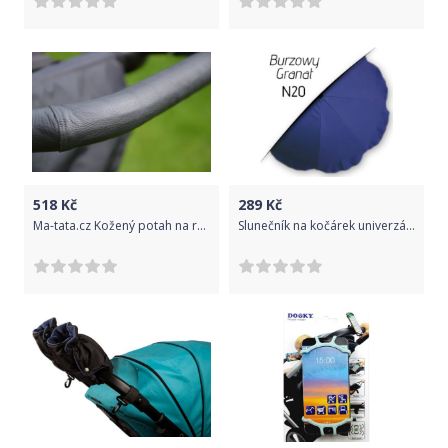
518
Kč
289
Kč
Ma-tata.cz Kožený potah na rukojeť kočárku - rodič Značka kočárku: X-Lander, Barva: krémová, Model kočárku: jiný model
Slunečník na kočárek univerzální N20