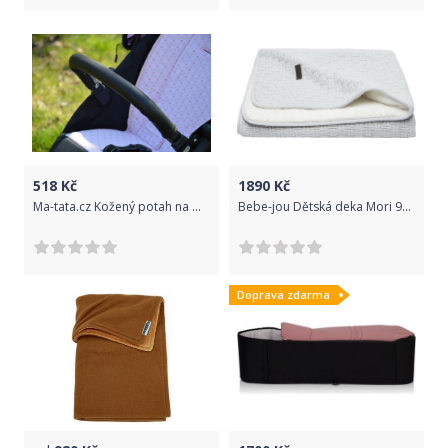
518
Kč
1890
Kč
Ma-tata.cz Kožený potah na madlo kočárku - dítě Značka kočárku: Quinny Buzz, Barva: krémová, Model kočárku: jiný model
Bebe-jou Dětská deka Mori 90x140 cm - Fabulous cloud grey
Doprava zdarma