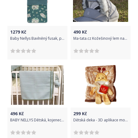
1279
Kč
490
Kč
Baby Nellys Bavlněný fusak, prošívaný velvet, 45 x 95 cm - Tropical Koala, zelená
Ma-tata.cz Kožešinový lem na kočárek Barva: 87MJ
496
Kč
299
Kč
BABY NELLYS Dětská, kojenecká deka 90 x 90 cm - vaflová, mátová
Dětská deka - 3D aplikace modrá příšerka