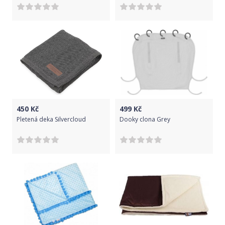
450
Kč
499
Kč
Pletená deka Silvercloud
Dooky clona Grey