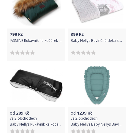
799
Kč
399
Kč
JASMINE Rukávník na kočárek - smaragd
Baby Nellys Bavlněná deka s Minky 100x75cm, LULU natural, růžová, šedá
od
289
Kč
od
1239
Kč
ve
3 obchodech
ve
2 obchodech
Baby Nellys Rukávník ke kočárku Baby Nellys ® minky - bílá/černý
Baby Nellys Baby Nellys Bavlněné oboustranné hnízdečko 55 x 75 cm, ROYAL - tm. mátová