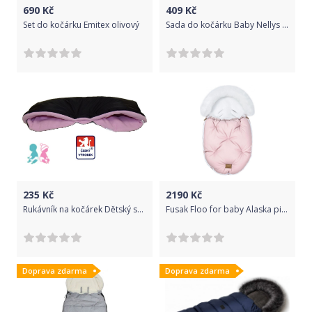
690
Kč
409
Kč
Set do kočárku Emitex olivový
Sada do kočárku Baby Nellys minky, podložka + polštářek - Plameňák, růžová
235
Kč
2190
Kč
Rukávník na kočárek Dětský svět černá/světlerůžová LUX
Fusak Floo for baby Alaska pink/white
Doprava zdarma
Doprava zdarma