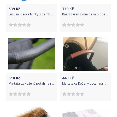
539
Kč
739
Kč
Luxusní dečka Minky s bambulkami 100x75cm - sv. modrá/modré bambulky
Kaarsgaren zimní deka biobavlna beránek hnědá
518
Kč
449
Kč
Ma-tata.cz Kožený potah na rukojeť kočárku - rodič Značka kočárku: Baby Design, Barva: krémová, Model kočárku: jiný model
Ma-tata.cz Kožený potah na madlo kočárku - dítě Značka kočárku: Bugaboo, Barva: černá, Model kočárku: jiný model