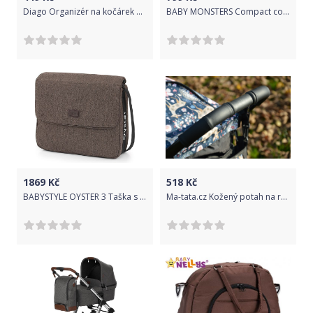
Diago Organizér na kočárek DELUXE zelená/ šedá
BABY MONSTERS Compact color pack fialový
1869
Kč
518
Kč
BABYSTYLE OYSTER 3 Taška s přebalovací podložkou Truffle
Ma-tata.cz Kožený potah na rukojeť kočárku - rodič Značka kočárku: Valco Snap 4, Barva: krémová, Model kočárku: Duo