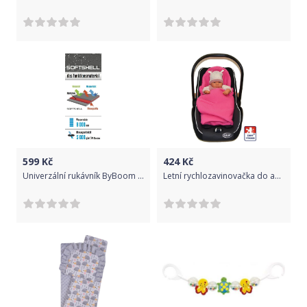
599
Kč
424
Kč
Univerzální rukávník ByBoom Softshell Thermo Aktiv Černá/Černá 2020
Letní rychlozavinovačka do autosedačky, jednobarevná Jahoda