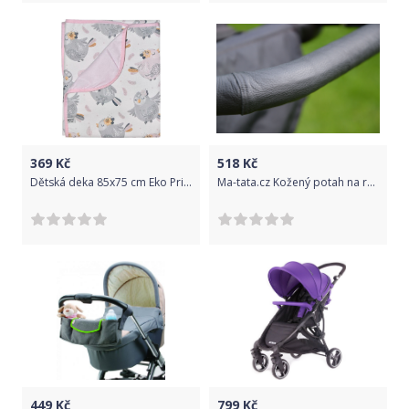
369
Kč
518
Kč
Dětská deka 85x75 cm Eko Print Chicks 2021
Ma-tata.cz Kožený potah na rukojeť kočárku - rodič Značka kočárku: X-Lander, Barva: krémová, Model kočárku: X-Cite
449
Kč
799
Kč