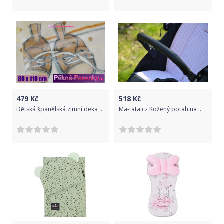
479
Kč
518
Kč
Dětská španělská zimní deka do kočárku MORA® KIDZ botičky béžová 80x110cm
Ma-tata.cz Kožený potah na madlo kočárku - dítě Značka kočárku: Britax, Barva: krémová, Model kočárku: B-Agile