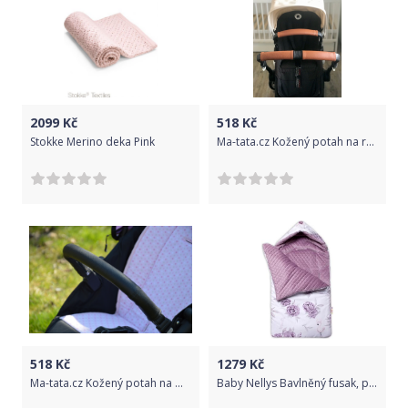
2099
Kč
518
Kč
Stokke Merino deka Pink
Ma-tata.cz Kožený potah na rukojeť kočárku - rodič Značka kočárku: Bugaboo, Barva: hnědá, Model kočárku: Bee3
518
Kč
1279
Kč
Ma-tata.cz Kožený potah na madlo kočárku - dítě Značka kočárku: Baby Design, Barva: krémová, Model kočárku: Coco
Baby Nellys Bavlněný fusak, prošívaný velvet, 45 x 95 cm - Plameňák, švestková/bílá