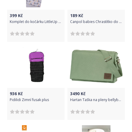
399
Kč
189
Kč
Komplet do kočárku LittleUp Hedgehogs
Canpol babies Chrastítko do kočárku želvy
936
Kč
3490
Kč
Pidilidi Zimní fusak plus
Hartan Taška na pleny bellybutton 2022