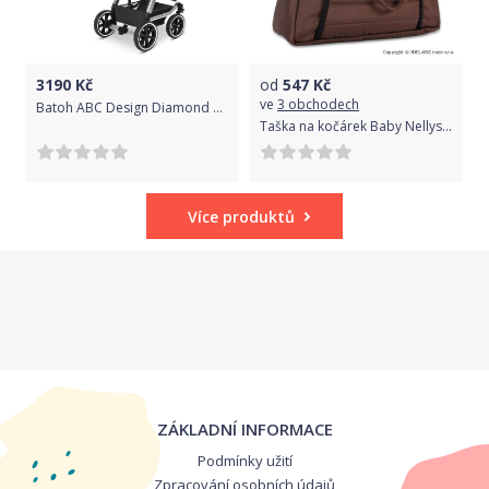
3190
Kč
od
547
Kč
ve
3 obchodech
Batoh ABC Design Diamond Tour Asphalt 2020
Taška na kočárek Baby Nellys ® ADELA LUX - hnědá
Více produktů
ZÁKLADNÍ INFORMACE
Podmínky užití
Zpracování osobních údajů