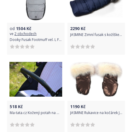
od
1504
Kč
2290
Kč
ve
2 obchodech
JASMINE Zimní fusak s kožíškem - modrá
Dooky Fusak Footmuff vel. L FROSTED Silver Sky
518
Kč
1190
Kč
Ma-tata.cz Kožený potah na madlo kočárku - dítě Značka kočárku: Cybex, Barva: hnědá, Model kočárku: Eezy S+
JASMINE Rukavice na kočárek Jasmine Focca - Bronze