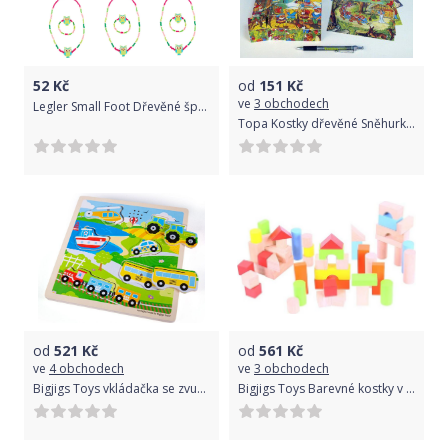
52
Kč
od
151
Kč
ve
3 obchodech
Legler Small Foot Dřevěné šperky se sovou zelené 2 ks
Topa Kostky dřevěné Sněhurka 12 kusů
od
521
Kč
od
561
Kč
ve
4 obchodech
ve
3 obchodech
Bigjigs Toys vkládačka se zvukem Doprava
Bigjigs Toys Barevné kostky v kyblíku Bigjigs Baby 50 ks