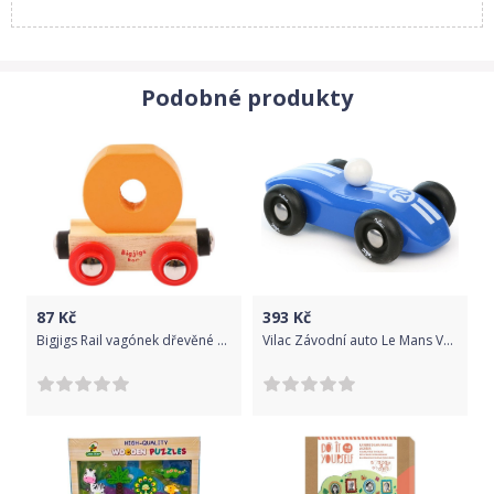
Podobné produkty
87
Kč
393
Kč
Bigjigs Rail vagónek dřevěné vláčkodráhy - Písmeno O
Vilac Závodní auto Le Mans Varianta: Modrá