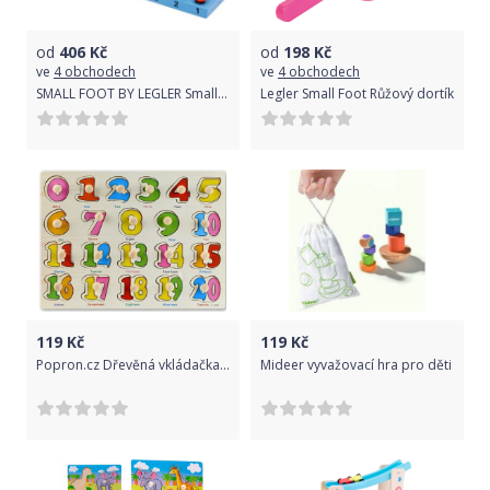
od
406
Kč
od
198
Kč
ve
4 obchodech
ve
4 obchodech
SMALL FOOT BY LEGLER Small Foot Dřevěné počítadlo Profi 2
Legler Small Foot Růžový dortík
119
Kč
119
Kč
Popron.cz Dřevěná vkládačka - čísla
Mideer vyvažovací hra pro děti