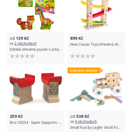
od
139
Kč
899
Kč
ve
2 obchodech
New Classic Toys Dřevěná dráha hvězda
Dětské dřevěné puzzle s úchyty Smily play ZOO
Doprava zdarma
259
Kč
od
538
Kč
ve
6 obchodech
Brio 33254 - Super Supports - podpěry
Small foot by Legler Small Foot Stavebnice Nordic 67 dílů