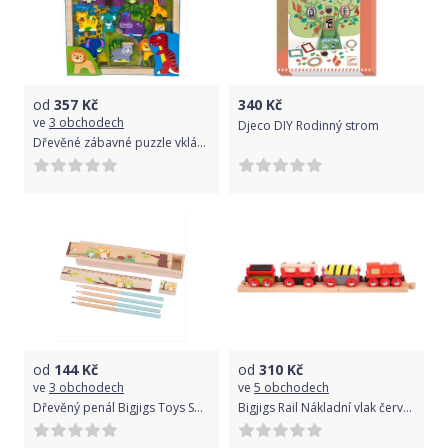
od
357
Kč
340
Kč
ve
3 obchodech
Djeco DIY Rodinný strom
Dřevěné zábavné puzzle vkládací Euro Baby - Jungle
od
144
Kč
od
310
Kč
ve
3 obchodech
ve
5 obchodech
Dřevěný penál Bigjigs Toys Sovičky 1ks Růžová
Bigjigs Rail Nákladní vlak červený + 3 koleje