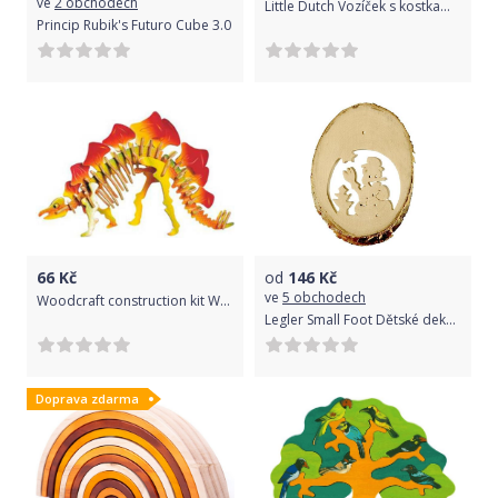
ve
2 obchodech
Little Dutch Vozíček s kostkami blue- New
Princip Rubik's Futuro Cube 3.0
66
Kč
od
146
Kč
ve
5 obchodech
Woodcraft construction kit Woodcraft Dřevěné 3D puzzle malý Stegosaurus
Legler Small Foot Dětské dekorace přírodní obrazky zima 10 ks
Doprava zdarma