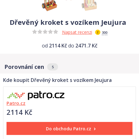
Dřevěný kroket s vozíkem Jeujura
Napsat recenzi
300
od
2114 Kč
do
2471.7 Kč
Porovnání cen
5
Kde koupit Dřevěný kroket s vozíkem Jeujura
Patro.cz
2114 Kč
Do obchodu
Patro.cz