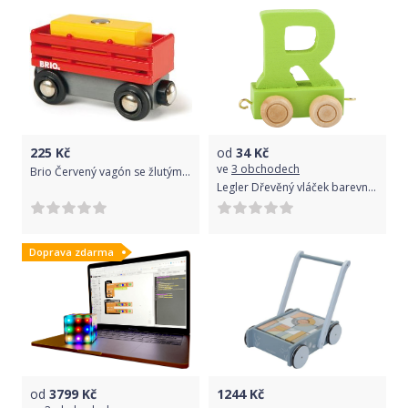
225
Kč
od
34
Kč
ve
3 obchodech
Brio Červený vagón se žlutým nákladem
Legler Dřevěný vláček barevná abeceda - písmeno Varianta: R
Doprava zdarma
od
3799
Kč
1244
Kč