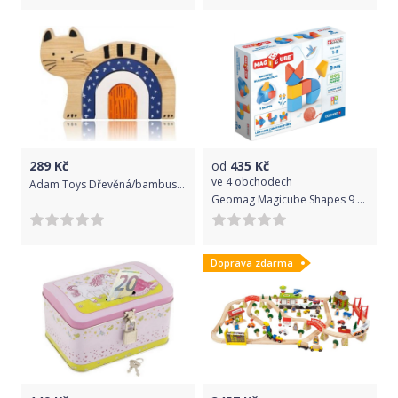
289
Kč
od
435
Kč
ve
4 obchodech
Adam Toys Dřevěná/bambusová skládací hra - Kočka
Geomag Magicube Shapes 9 dílků
Doprava zdarma