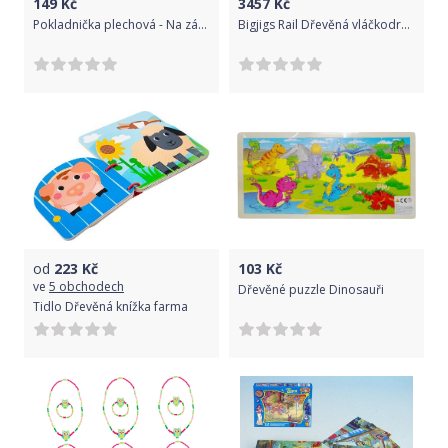
149
Kč
3457
Kč
Pokladnička plechová - Na zámek, Princezna růžová (Goki)
Bigjigs Rail Dřevěná vláčkodráha doprava 125 dílů
od
223
Kč
103
Kč
ve
5 obchodech
Dřevěné puzzle Dinosauři
Tidlo Dřevěná knížka farma