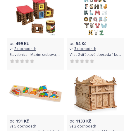
od
499
Kč
od
54
Kč
ve
2 obchodech
ve
3 obchodech
Stavebnice - Maxim srubová, 150ks v tubusu
Vilac Zvířátková abeceda 1ks písmenko O
od
191
Kč
od
1133
Kč
ve
5 obchodech
ve
2 obchodech