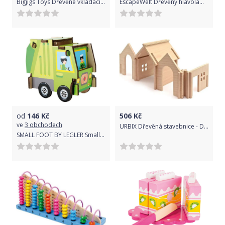
Bigjigs Toys Dřevěné vkládací puzzle Bigjigs Baby Hračky
EscapeWelt Dřevěný hlavolam Dračí dům
od
146
Kč
506
Kč
ve
3 obchodech
URBIX Dřevěná stavebnice - Depo
SMALL FOOT BY LEGLER Small Foot Jednoduchá dřevěná skládačka nákladní auto