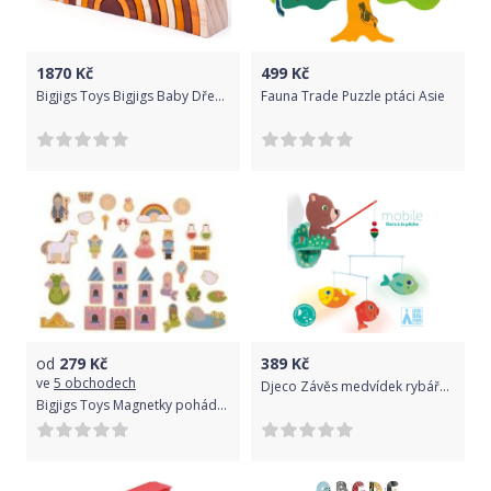
1870
Kč
499
Kč
Bigjigs Toys Bigjigs Baby Dřevěná skládací duha přírodní velká poškozený obal
Fauna Trade Puzzle ptáci Asie
od
279
Kč
389
Kč
ve
5 obchodech
Djeco Závěs medvídek rybářem
Bigjigs Toys Magnetky pohádkové