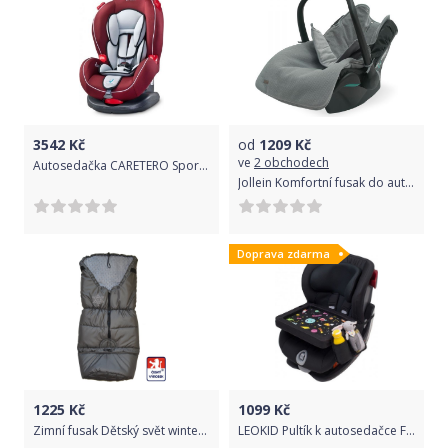
3542
Kč
od
1209
Kč
ve
2 obchodech
Autosedačka CARETERO Sport classic cherry 2020, Růžová
Jollein Komfortní fusak do autos. Brick velvet storm
Doprava zdarma
1225
Kč
1099
Kč
Zimní fusak Dětský svět winter sport minky celošedý
LEOKID Pultík k autosedačce Funny Planets 2021