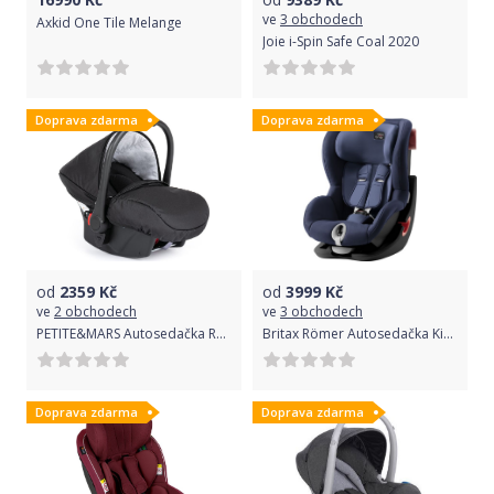
ve
3 obchodech
Axkid One Tile Melange
Joie i-Spin Safe Coal 2020
Doprava zdarma
Doprava zdarma
od
2359
Kč
od
3999
Kč
ve
2 obchodech
ve
3 obchodech
PETITE&MARS Autosedačka Rover II 0-13 kg Universal Black
Britax Römer Autosedačka King II Black, Moonlight Blue
Doprava zdarma
Doprava zdarma