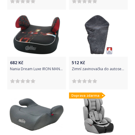
682
Kč
512
Kč
Nania Dream Luxe IRON MAN 2020
Zimní zavinovačka do autosedačky Dětský svět Lama/bavlna šedá
Doprava zdarma