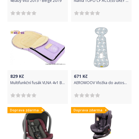
4Baby Vito 2015 - Beige 2019
Nania TOPO CF ACCESS GREY 2020
829
Kč
671
Kč
Multifunkční fusák VLNA 4v1 Baby Nellys ® - lila
AEROMOOV Vložka do autosedačky Flying Goose 9-18kg Limited
Doprava zdarma
Doprava zdarma