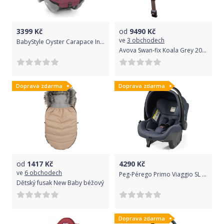
3399
Kč
od
9490
Kč
ve
3 obchodech
BabyStyle Oyster Carapace Infant i-Size Berry 2020
Avova Swan-fix Koala Grey 2021
Doprava zdarma
Doprava zdarma
od
1417
Kč
4290
Kč
ve
6 obchodech
Peg-Pérego Primo Viaggio SL 2018 New Life 2021
Dětský fusak New Baby béžový
Doprava zdarma