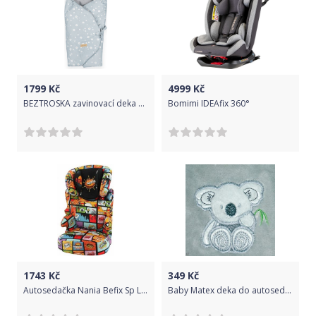
1799
Kč
4999
Kč
BEZTROSKA zavinovací deka do autosedačky OXEYE DAISIES
Bomimi IDEAfix 360°
1743
Kč
349
Kč
Autosedačka Nania Befix Sp Luxe COMICS, Multicolor
Baby Matex deka do autosedačky KOALA ŠEDÁ