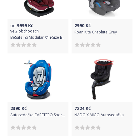
od
9999
Kč
2990
Kč
ve
2 obchodech
Roan Kite Graphite Grey
BeSafe iZi Modular X1 i-Size Burgundy Mélange 2020
2390
Kč
7224
Kč
Autosedačka CARETERO Sport classic Navy
NADO X MIGO Autosedačka O3 PLUS I-SIZE 360°(40-105 cm) 2021 BLACK STONE