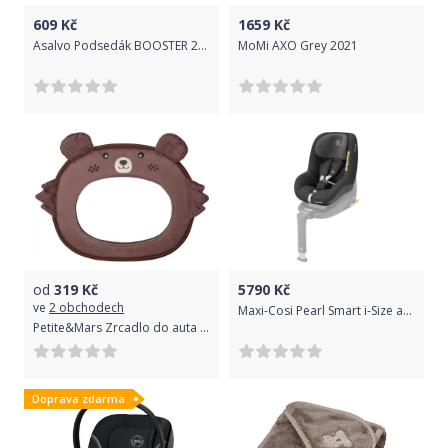
609
Kč
1659
Kč
Asalvo Podsedák BOOSTER 2022 grey
MoMi AXO Grey 2021
od
319
Kč
5790
Kč
ve
2 obchodech
Maxi-Cosi Pearl Smart i-Size autosedačka Authentic Black
Petite&Mars Zrcadlo do auta Back Zoo Bear
Doprava zdarma