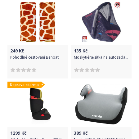
249
Kč
135
Kč
Pohodlné cestování Benbat
Moskytiéra/síťka na autosedačku, Dětský svět, modrá
Doprava zdarma
1299
Kč
389
Kč