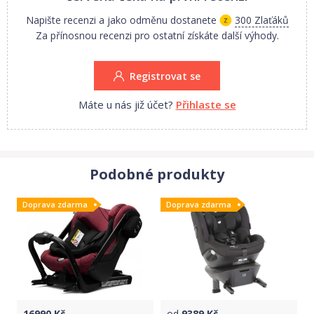
Napište recenzi a jako odměnu dostanete
300 Zlaťáků
Za přínosnou recenzi pro ostatní získáte další výhody.
Registrovat se
Máte u nás již účet?
Přihlaste se
Podobné produkty
Doprava zdarma
Doprava zdarma
16990
Kč
od
9389
Kč