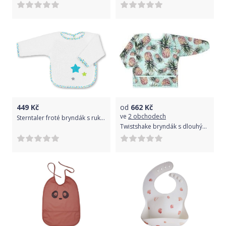
449
Kč
od
662
Kč
ve
2 obchodech
Sterntaler froté bryndák s rukávy bílý s hvězdami 7071771
Twistshake bryndák s dlouhými rukávy - ananas