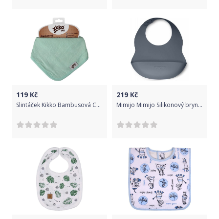
119
Kč
219
Kč
Slintáček Kikko Bambusová Colours Mint
Mimijo Mimijo Silikonový bryndák Šedý