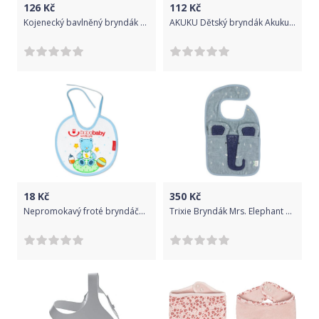
126
Kč
112
Kč
Kojenecký bavlněný bryndák Koala Nature - zelená
AKUKU Dětský bryndák Akuku pro kluky
18
Kč
350
Kč
Nepromokavý froté bryndáček BOBO BABY - medvídek, modrý lem
Trixie Bryndák Mrs. Elephant 2021