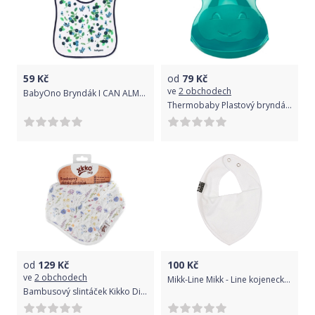
59
Kč
od
79
Kč
ve
2 obchodech
BabyOno Bryndák I CAN ALMOST FEED MYSELF, Borůvky - modré
Thermobaby Plastový bryndák Deep tyrkysový
od
129
Kč
100
Kč
ve
2 obchodech
Mikk-Line Mikk - Line kojenecký bryndák 9942A White
Bambusový slintáček Kikko Digi Blue Wildflowers 2021