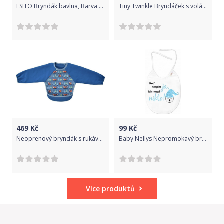
ESITO Bryndák bavlna, Barva puntík tyrkysová
Tiny Twinkle Bryndáček s volánky - White Cat
469
Kč
99
Kč
Neoprenový bryndák s rukávky Bibetta Lišky 2019
Baby Nellys Nepromokavý bryndáček Keď nespím ja, tak nespí nikto, 24 x 27 cm, kluk - bílý
Více produktů