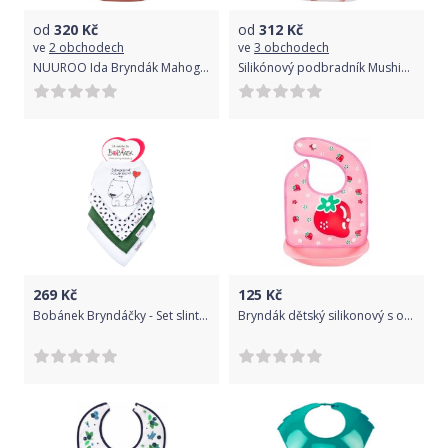
od
320
Kč
od
312
Kč
ve
2 obchodech
ve
3 obchodech
NUUROO Ida Bryndák Mahogany
Silikónový podbradník Mushie Light Shell
269
Kč
125
Kč
Bobánek Bryndáčky - Set slintáčků 4 ks - Polární medvídek
Bryndák dětský silikonový s odnímatelnou kapsou - JAHŮDKA růžový - střední na cvočky