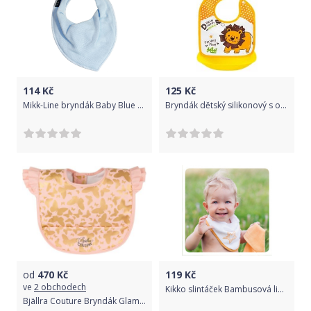
114
Kč
125
Kč
Mikk-Line bryndák Baby Blue 9942
Bryndák dětský silikonový s odnímatelnou kapsou - LEV žlutý - střední na cvočky
od
470
Kč
119
Kč
ve
2 obchodech
Kikko slintáček Bambusová linie kolekce Stars 1 ks Natural Brown Stars 2015
Bjällra Couture Bryndák Glamour Butterfly