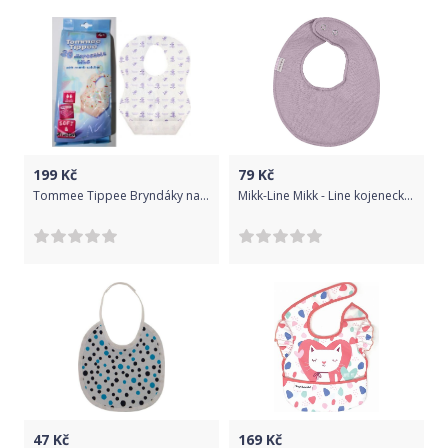
199
Kč
79
Kč
Tommee Tippee Bryndáky na jedno použití Tomme Tippee Explora 20ks
Mikk-Line Mikk - Line kojenecký bryndák 9941 Lavender
47
Kč
169
Kč