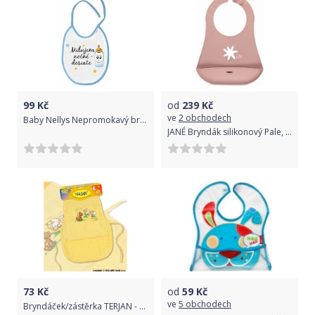
99
Kč
od
239
Kč
ve
2 obchodech
Baby Nellys Nepromokavý bryndáček Milujem nočné desiate, 24 x 27 cm, kluk - bílá/modrá
JANÉ Bryndák silikonový Pale, 4m+
73
Kč
od
59
Kč
ve
5 obchodech
Bryndáček/zástěrka TERJAN - krémově žlutý