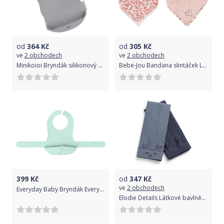
od
364
Kč
od
305
Kč
ve
2 obchodech
ve
2 obchodech
Minikoioi Bryndák silikonový s kapsou Grey 2021
Bebe-Jou Bandana slintáček Leopard Pink 2ks
399
Kč
od
347
Kč
ve
2 obchodech
Everyday Baby Bryndák EverydayBaby Silikon
Elodie Details Látkové bavlněné ubrousky Tender Blue/Juniper Blue, 2ks