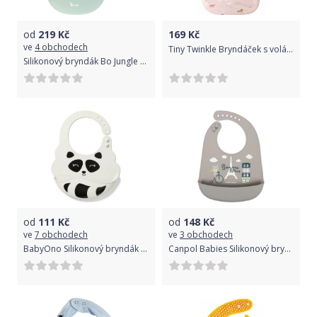
od
219
Kč
169
Kč
ve
4 obchodech
Tiny Twinkle Bryndáček s volánky - Unicorn Confetti
Silikonový bryndák Bo Jungle Pastel Pink 2021
od
111
Kč
od
148
Kč
ve
7 obchodech
ve
3 obchodech
BabyOno Silikonový bryndák - Lemur, šedá, 6 m+
Canpol Babies Silikonový bryndák s kapsičkou, Bonjour Paris - šedý