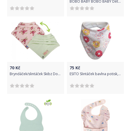
BOBO BABY BOBO BABY Dětská zástěrka, bryndák Pejsek - modrý
70
Kč
75
Kč
Bryndáček/slintáček Skibz Doublez
ESITO Slintáček bavlna potisk, Barva donut žlutá, Velikost universal