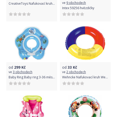
ve
9 obchodech
CreativeToys Nafukovací kruh Frozen
Intex 59256 hvězdičky
od
299
Kč
od
33
Kč
ve
3 obchodech
ve
2 obchodech
Baby Ring Baby ring 3-36 měs. modrá
Wehncke Nafukovací kruh Wehncke 14713 55 cm