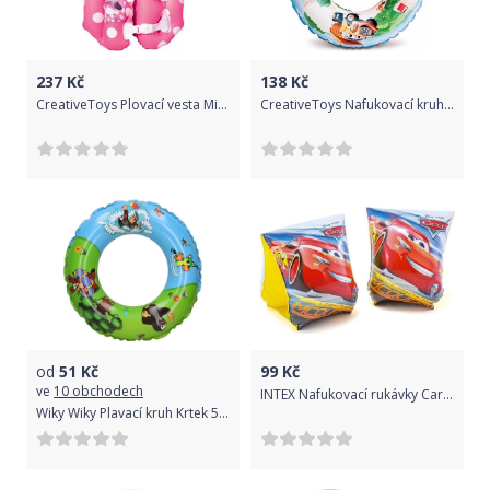
237
Kč
138
Kč
CreativeToys Plovací vesta Minnie
CreativeToys Nafukovací kruh Tatra
od
51
Kč
99
Kč
ve
10 obchodech
INTEX Nafukovací rukávky Cars 23cm
Wiky Wiky Plavací kruh Krtek 50 cm