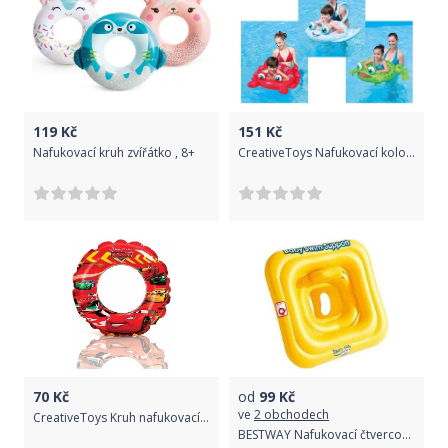
119
Kč
151
Kč
Nafukovací kruh zvířátko , 8+
CreativeToys Nafukovací kolo - zvířátka
70
Kč
od
99
Kč
ve
2 obchodech
CreativeToys Kruh nafukovací Cars
BESTWAY Nafukovací čtvercový kruh s křížem 69cm