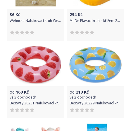
36
Kč
294
Kč
Wehncke Nafukovací kruh Wehncke 14709 Swim Trainer 55 cm
MaDe Plavací kruh s křížem 26cm
od
169
Kč
od
219
Kč
ve
3 obchodech
ve
2 obchodech
Bestway 36231 Nafukovací kruh Malina
Bestway 36229 Nafukovací kruh Citrón