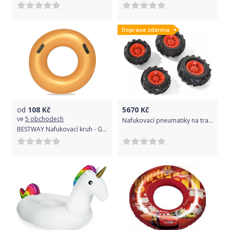
Doprava zdarma
od
108
Kč
5670
Kč
ve
5 obchodech
Nafukovací pneumatiky na traktory Junior, Farmtrac - červené
BESTWAY Nafukovací kruh - Gold, 91cm