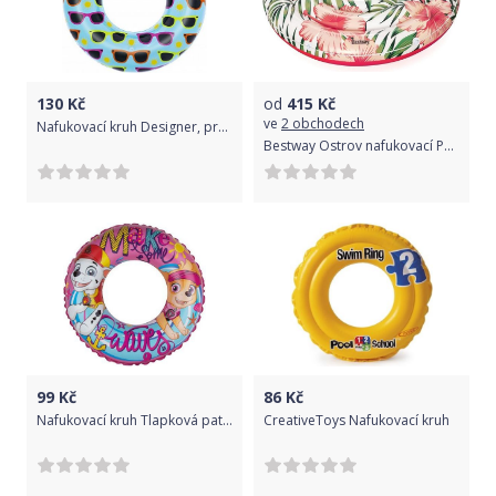
130
Kč
od
415
Kč
ve
2 obchodech
Nafukovací kruh Designer, průměr 76cm
Bestway Ostrov nafukovací Palmy 1.58m
99
Kč
86
Kč
Nafukovací kruh Tlapková patrola růžový 50 cm
CreativeToys Nafukovací kruh