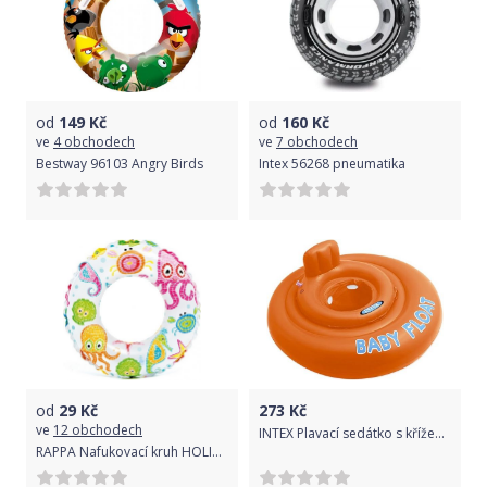
od
149
Kč
od
160
Kč
ve
4 obchodech
ve
7 obchodech
Bestway 96103 Angry Birds
Intex 56268 pneumatika
od
29
Kč
273
Kč
ve
12 obchodech
INTEX Plavací sedátko s křížem 76cm
RAPPA Nafukovací kruh HOLIDAY, 51 cm, 3-6 let