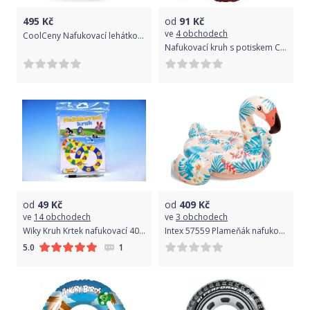
495
Kč
od
91
Kč
ve
4 obchodech
CoolCeny Nafukovací lehátko – obří Jednorožec, 2 metry
Nafukovací kruh s potiskem CARS 50 cm
od
49
Kč
od
409
Kč
ve
14 obchodech
ve
3 obchodech
Wiky Kruh Krtek nafukovací 40cm asst 3 barvy v sáčku
Intex 57559 Plameňák nafukovací
1
5.0