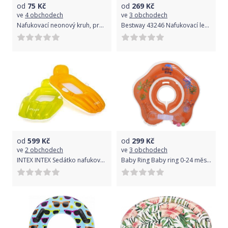
od
75
Kč
od
269
Kč
ve
4 obchodech
ve
3 obchodech
Nafukovací neonový kruh, průměr 91 cm
Bestway 43246 Nafukovací lehátko Limetka 171 x 89 cm
od
599
Kč
od
299
Kč
ve
2 obchodech
ve
3 obchodech
INTEX INTEX Sedátko nafukovací
Baby Ring Baby ring 0-24 měs. oranžová