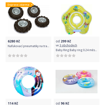
Doprava zdarma
6280
Kč
od
299
Kč
ve
3 obchodech
Nafukovací pneumatiky na traktory Farmtrac Premium - šedé
Baby Ring Baby ring 0.24 měs. žlutá
114
Kč
od
96
Kč