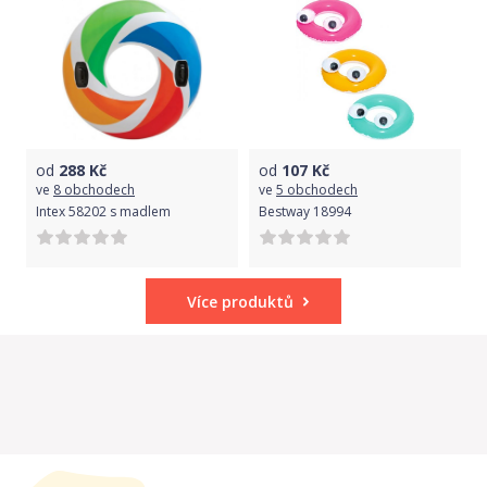
od
288
Kč
od
107
Kč
ve
8 obchodech
ve
5 obchodech
Intex 58202 s madlem
Bestway 18994
Více produktů