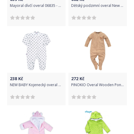
Mayoral dívčí overal 06835 - 089 Velikost: 128
Dětský podzimní overal New Baby MiMi modrý, Modrá, 56 (0-3m)
238
Kč
272
Kč
NEW BABY Kojenecký overal New Baby Classic II šedý s hvězdičkami 100% Bavlna 50
PINOKIO Overal Wooden Pony z organické bavlny brown vel. 50