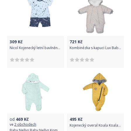
309
Kč
721
Kč
Nicol Kojenecký letní bavlněný overal Max light 100% bavlna 74 (6-9m)
Kombinézka s kapuci Lux Baby Nellys ®prošívaná/kostičky - sv. šedá
od
469
Kč
495
Kč
ve
2 obchodech
Kojenecký overal Koala Koala melírovaná žlutá 62 (3-6m)
Baby Nellys Baby Nellys Kombinézka/overálek MINKY s kapucí a oušky - mátová, vel. 80 80 (9-12m)