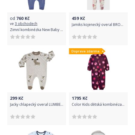
od
760
Kč
459
Kč
ve
3 obchodech
Jamiks kojenecký overal BROMO - JWE013 - 4 - pivoňky Velikost: 62
Zimní kombinézka New Baby Winter Elephant jeans 74 (6-9m)
Doprava zdarma
299
Kč
1795
Kč
Jacky chlapecký overal LUMBERJACK 56 béžová
Color Kids dětská kombinéza AOP, AF 10000 740304 - 5590 Velikost: 92