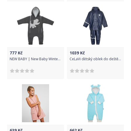
777
Kč
1039
Kč
NEW BABY | New Baby Winter Elephant | Zimní kombinézka New Baby Winter Elephant šedá | Šedá | 68 (4-6m)
CeLaVi dětský oblek do deště 1145 - 778 Velikost: 70
639
Kč
662
Kč