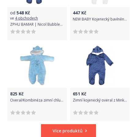
od
548
Kč
447
Kč
ve
4 obchodech
NEW BABY Kojenecký bavlněný overal Stripes bílý 86 100% Bavlna 86 (12-18m)
ZPHU BAMAR | Nicol Bubbles | Zimní kojenecký overal z Minky Nicol Bubbles modrý | Modrá | 62 (3-6m)
825
Kč
651
Kč
Overal/Kombinéza zimní chlupáčková - LITTLE STAR modrá - vel.62
Zimní kojenecký overal z Minky Nicol Bubbles modrý, Modrá, 68 (4-6m)
Více produktů