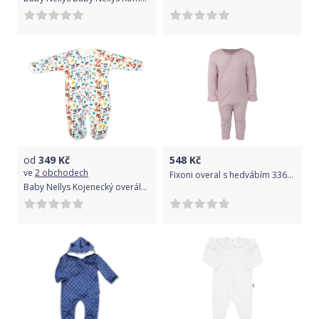
od
349
Kč
548
Kč
ve
2 obchodech
Fixoni overal s hedvábím 33608_20_54 Fixoni: 56
Baby Nellys Kojenecký overálek zapínání uprostřed, Farm - krémová, vel. 74