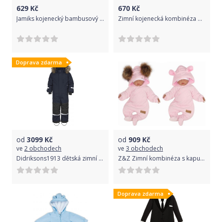
629
Kč
670
Kč
Jamiks kojenecký bambusový overal RUBBLE - JWE048 - 1 Velikost: 62
Zimní kojenecká kombinéza Dětský svět BEAR bílá vel.56
Doprava zdarma
od
3099
Kč
od
909
Kč
ve
2 obchodech
ve
3 obchodech
Didriksons1913 dětská zimní kombinéza D1913 Bjornen 503834-039 80 tmavě modrá
Z&Z Zimní kombinéza s kapucí s oušky nebo s kožešinovými bambulkami 2v1 - růžová, vel. 62
Doprava zdarma