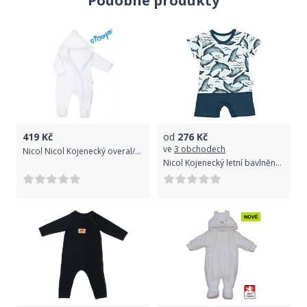
Podobné produkty
419
Kč
od
276
Kč
ve
3 obchodech
Nicol Nicol Kojenecký overal/kombinéza žakár Baletka s kapucí - bílý, vel. 68 68 (4-6m)
Nicol Kojenecký letní bavlněný overal Nicol Dolphin Modrá 74 (6-9m)