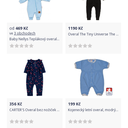
od
469
Kč
1190
Kč
ve
3 obchodech
Overal The Tiny Universe The Casual Suit
Baby Nellys Teplákový overal s kapucí Teddy - sv. modrý
356
Kč
199
Kč
CARTER'S Overal bez nožiček Navy Hearts dívka 3m
Kojenecký letní overal, modrý, Dětský svět