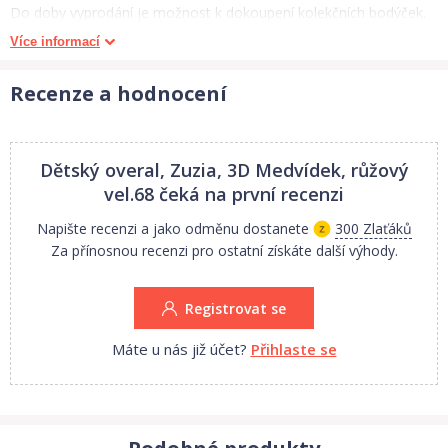
Do doby vyprodání je možnost k dokoupení kolekčních bodýček.
Více informací
Výrobek je určen pro rodiče, které chtějí mít jistotu zdravotně
nezávadného textilu, pro své nejmenší a nechtějí jej podrobovat
Recenze a hodnocení
nástrahám textilu Asijského původu, který může způsobovat
kožní problémy dítěte, a díky své nestálobarevnosti poškozovat a
zapouštět barvy při praní do jiných praných věcí.
Dětský overal, Zuzia, 3D Medvídek, růžový
vel.68
čeká na první recenzi
Napište recenzi a jako odměnu dostanete
300 Zlaťáků
Za přínosnou recenzi pro ostatní získáte další výhody.
Registrovat se
Máte u nás již účet?
Přihlaste se