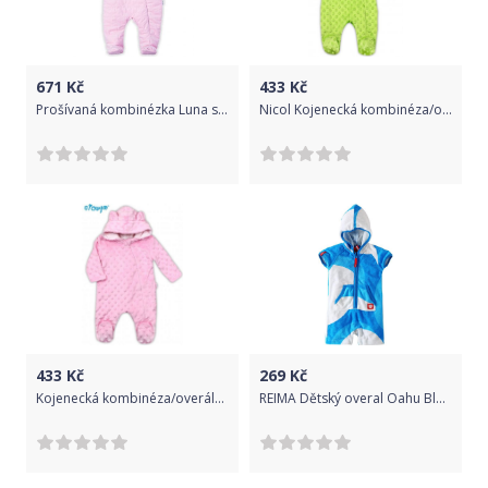
671
Kč
433
Kč
Prošívaná kombinézka Luna s kapucí Velvet, Nicol - sv. růžová. vel. 80
Nicol Kojenecká kombinéza/overálek Nicol, Bubble minky - zelená, vel. 68 68 (4-6m)
433
Kč
269
Kč
Kojenecká kombinéza/overálek Nicol, Bubble minky - sv. růžová
REIMA Dětský overal Oahu Blue 68