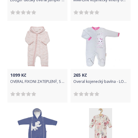
1099
Kč
265
Kč
OVERAL FIXONI ZATEPLENÝ, S KYTIČKAMI, MAGANO CALCITE Velikost: 62
Overal kojenecký bavlna - LOVELY BUNNY šedý s růžovou - vel.86