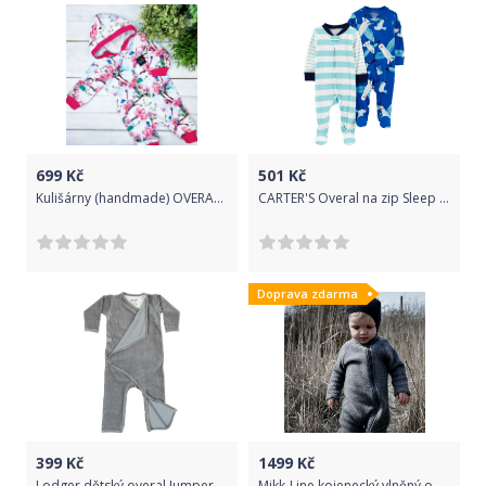
699
Kč
501
Kč
Kulišárny (handmade) OVERAL CHERRY violet VELIKOST: 74
CARTER'S Overal na zip Sleep & Play Blue Seagull kluk 2ks NB/vel. 56
Doprava zdarma
399
Kč
1499
Kč
Lodger dětský overal Jumper Empire Donkey 68 šedá
Mikk-Line kojenecký vlněný oblek OEKO - TEX Melange Grey 50005 Velikost: 62