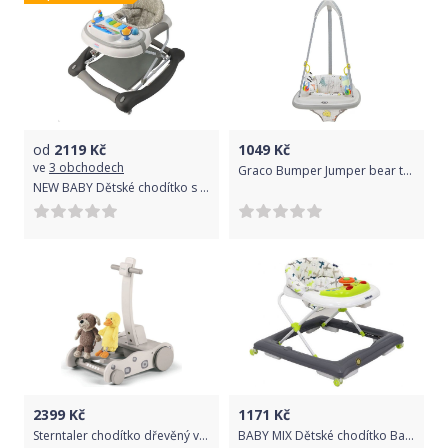
od
2119
Kč
1049
Kč
ve
3 obchodech
Graco Bumper Jumper bear tales
NEW BABY Dětské chodítko s houpačkou a silikonovými kolečky 3v1 Magic Sea World II
2399
Kč
1171
Kč
Sterntaler chodítko dřevěný vozík pejsek Hanno a kačátko Eddík 9951960, šedá
BABY MIX Dětské chodítko Baby Mix grey-white