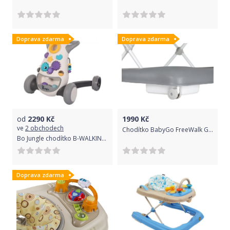
Doprava zdarma
Doprava zdarma
od
2290
Kč
1990
Kč
ve
2 obchodech
Chodítko BabyGo FreeWalk Grey 2018
Bo Jungle chodítko B-WALKING AID Grey
Doprava zdarma