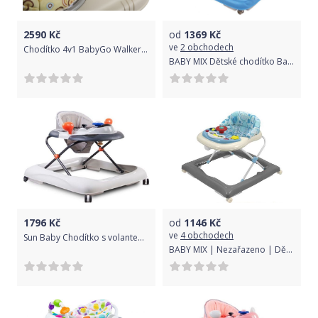
2590
Kč
od
1369
Kč
ve
2 obchodech
Chodítko 4v1 BabyGo Walker Grey 2018
BABY MIX Dětské chodítko Baby Mix 2v1 blue-grey
1796
Kč
od
1146
Kč
ve
4 obchodech
Sun Baby Chodítko s volantem sedy
BABY MIX | Nezařazeno | Dětské chodítko Baby Mix grey-cream | Šedá |