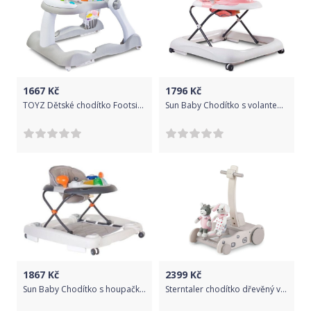
1667
Kč
1796
Kč
TOYZ Dětské chodítko Footsie 2v1 Toyz
Sun Baby Chodítko s volantem růžovo-sedy
1867
Kč
2399
Kč
Sun Baby Chodítko s houpačkou a volantem šedý
Sterntaler chodítko dřevěný vozík oslík Emma a zajíček 9951938, šedá