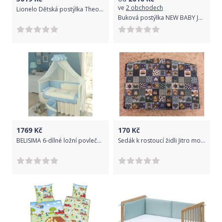
ve
2 obchodech
Lionelo Dětská postýlka Theo 3v1 Magnolia
Buková postýlka NEW BABY Juliet - přírodní
1769
Kč
170
Kč
BELISIMA 6-dílné ložní povlečení Belisima Letadla 90/120 modré
Sedák k rostoucí židli Jitro modrý patchwork Jitro