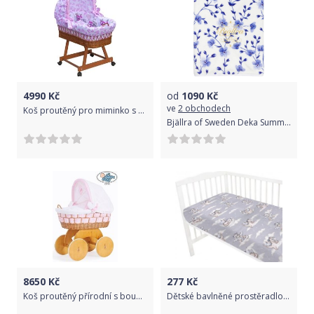
4990
Kč
od
1090
Kč
ve
2 obchodech
Koš proutěný pro miminko s boudičkou a výbavou - KULÍŠEK sovy růžový - Scarlett
Bjällra of Sweden Deka Summer Bloom Pearl Velvet
8650
Kč
277
Kč
Koš proutěný přírodní s boudičkou a výbavou - ALESSANDRA růžová kostička
Dětské bavlněné prostěradlo do postýlky, Dráček Mráček - modrá/šedá, Rozměry 140x70