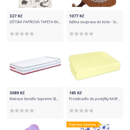
327
Kč
1077
Kč
DĚTSKÁ PAPÍROVÁ TAPETA RASCH KIDS & TEENS 292404
6dilna souprava do koše - Scarlett SOVA - béžová
3089
Kč
165
Kč
Matrace Sensillo Supreme SEASONS 120x60 cm, Bílá
Prostěradlo do postýlky KASPO - BAVLNA světle žluté - 120x60cm
Doprava zdarma