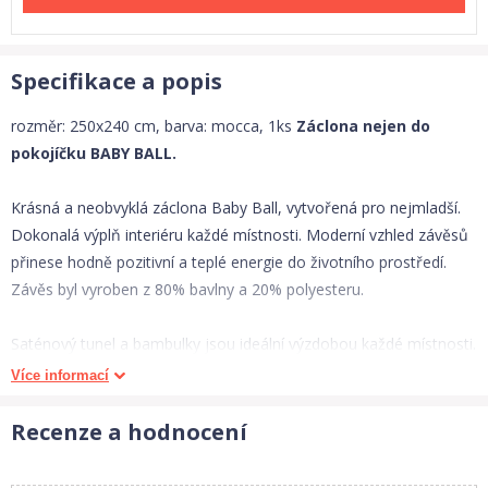
Specifikace a popis
rozměr: 250x240 cm, barva: mocca, 1ks
Záclona nejen do
pokojíčku BABY BALL.
Krásná a neobvyklá záclona Baby Ball, vytvořená pro nejmladší.
Dokonalá výplň interiéru každé místnosti. Moderní vzhled závěsů
přinese hodně pozitivní a teplé energie do životního prostředí.
Závěs byl vyroben z 80% bavlny a 20% polyesteru.
Saténový tunel a bambulky jsou ideální výzdobou každé místnosti.
Vhodné pro záclonové tyče i žabky.
Více informací
Materiál:
80% bavlna a 20% polyester.
Recenze a hodnocení
Rozměry:
šiřka - 250 cm, délka - 240 cm.