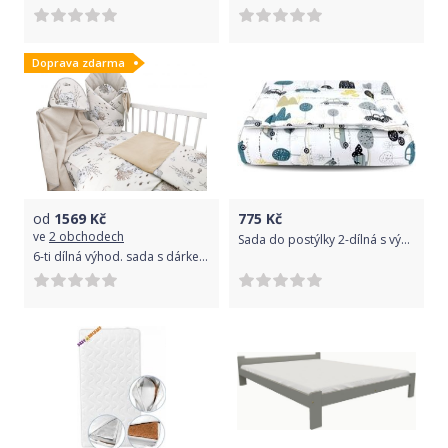
Doprava zdarma
od
1569
Kč
775
Kč
ve
2 obchodech
Sada do postýlky 2-dílná s výplní - AUTA V ALEJI zeleno-šedá - BabyNellys rozměr 135x100cm
6-ti dílná výhod. sada s dárkem pro miminko, 120 x 90 cm, Lachtánek - béžový, 135 x 100