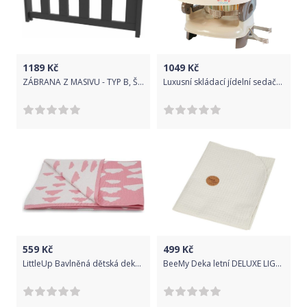
1189
Kč
1049
Kč
ZÁBRANA Z MASIVU - TYP B, ŠEDÁ
Luxusní skládací jídelní sedačka zelená
559
Kč
499
Kč
LittleUp Bavlněná dětská deka 100x80 cm Pink Clouds
BeeMy Deka letní DELUXE LIGHT GREY 110x130 cm