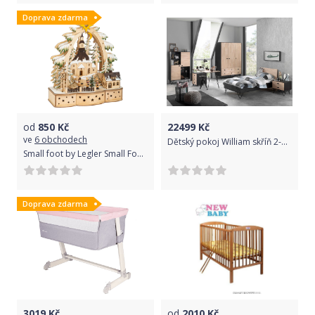
Doprava zdarma
od
850
Kč
22499
Kč
ve
6 obchodech
Dětský pokoj William skříň 2-dvéřová
Small foot by Legler Small Foot Vánoční dekorační lampa koledníci
Doprava zdarma
3019
Kč
od
2010
Kč