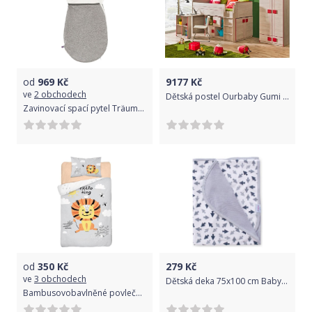
od
969
Kč
9177
Kč
ve
2 obchodech
Dětská postel Ourbaby Gumi dub 200x90 cm
Zavinovací spací pytel Träumeland „AIR“ 0-3 m Grau Meliert 2020
od
350
Kč
279
Kč
ve
3 obchodech
Dětská deka 75x100 cm Baby Matex Bamboo Šedé Šipky
Bambusovobavlněné povlečení do postýlky Lvíček šedé 100 x 135 cm