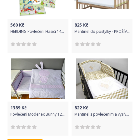
560
Kč
825
Kč
HERDING Povlečení Hasiči 140/200, 70/90
Mantinel do postýlky - PROŠÍVANÝ mátový - Scarlett
1389
Kč
822
Kč
Povlečení Modenex Bunny 120x90 + 60x40 cm
Mantinel s povlečením a vyšívkou. Medvídek na měsíčku. Zig Zag béžový., Velikost povlečení 135x100