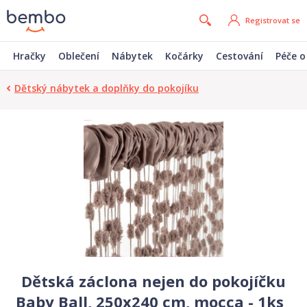
Registrovat se
Hračky
Oblečení
Nábytek
Kočárky
Cestování
Péče o
Dětský nábytek a doplňky do pokojíku
Dětská záclona nejen do pokojíčku
Baby Ball, 250x240 cm, mocca - 1ks