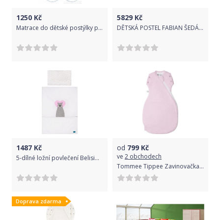
1250
Kč
5829
Kč
Matrace do dětské postýlky pohanka - molitan - kokos
DĚTSKÁ POSTEL FABIAN ŠEDÁ 200 x 160 cm
1487
Kč
od
799
Kč
ve
2 obchodech
5-dílné ložní povlečení Belisima Bear in love 90/120 růžové, Růžová
Tommee Tippee Zavinovačka Grobag Snuggle 0-4m celoroční Pink Marl
Doprava zdarma