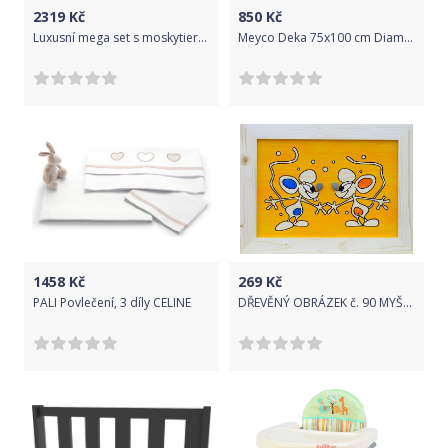
2319
Kč
850
Kč
Luxusní mega set s moskytierou - Medvídek se srdíčkem ecru
Meyco Deka 75x100 cm Diamond
1458
Kč
269
Kč
PALI Povlečení, 3 díly CELINE
DŘEVĚNÝ OBRÁZEK č. 90 MYŠKY 20x25cm