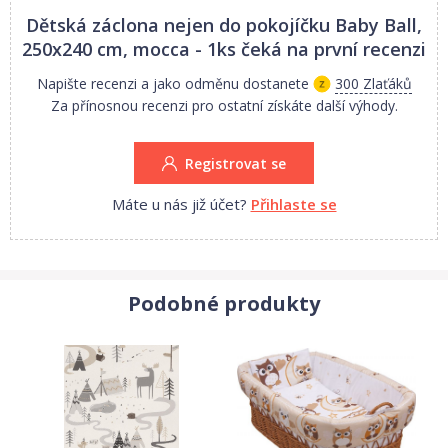
Dětská záclona nejen do pokojíčku Baby Ball,
1. Jakost.
250x240 cm, mocca - 1ks
čeká na první recenzi
Napište recenzi a jako odměnu dostanete
300 Zlaťáků
Za přínosnou recenzi pro ostatní získáte další výhody.
Registrovat se
Máte u nás již účet?
Přihlaste se
Podobné produkty