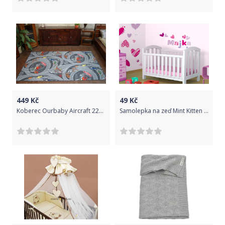
449
Kč
49
Kč
Koberec Ourbaby Aircraft 22888-0 100x150 cm šedá
Samolepka na zeď Mint Kitten Lucinka 16098-0,