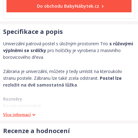
Do obchodu
BabyNábytek.cz
Specifikace a popis
Univerzální patrová postel s úložným prostorem Trio
s růžovými
výplněmi se srdíčky
pro holčičky je vyrobena z masivního
borovicového dřeva.
Zábrana je univerzální, můžete ji tedy umístit na kteroukoliv
stranu postele. Zábranu lze také zcela odstranit.
Postel lze
rozložit na dvě samostatná lůžka
.
Rozměry
:
Postel samostatně
– délka 196/šířka 88/výška 71 cm
Více informací
Postel dvoupatrová
– délka 196/šířka 88/výška 171 cm
Recenze a hodnocení
Matrace