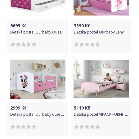
6699
Kč
3390
Kč
Dětská postel Ourbaby Queen růžová 200x90 cm
Dětská postel Ourbaby Leny růžová 180x80 cm
2999
Kč
5119
Kč
Dětská postel Ourbaby Cute Panda Rose 140x70 cm
Dětská postel VIPACK FURNITURE Kiddy růžová 200x90 cm