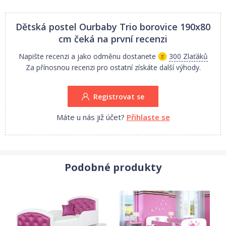
– délka 190/šířka 80/výška 8 cm nebo 12 cm –
2 ks
.
Dětská postel Ourbaby Trio borovice 190x80
Matrace nejsou součástí
, nutno dokoupit v kategorii Dětské
matrace.
cm
čeká na první recenzi
Napište recenzi a jako odměnu dostanete
300 Zlaťáků
Matrace je umístěna ve výšce 34 cm a 135 cm
Za přínosnou recenzi pro ostatní získáte další výhody.
Prostor mezi dolní a horní posteli je 90 cm
Nosnost postele je 70 kg.
Registrovat se
Máte u nás již účet?
Přihlaste se
Podobné produkty