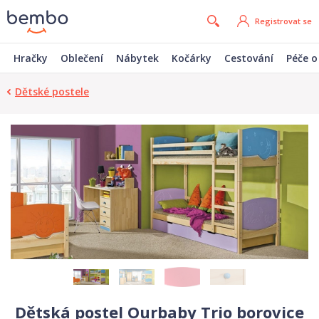
Registrovat se
Hračky
Oblečení
Nábytek
Kočárky
Cestování
Péče o
Dětské postele
Dětská postel Ourbaby Trio borovice