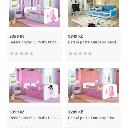
3359
Kč
9849
Kč
Dětská postel Ourbaby Princess bílá 180x80 cm
Dětská postel Ourbaby David bílá 200x90 cm
3399
Kč
3289
Kč
Dětská postel Ourbaby Dancers růžová 180x80 cm
Dětská postel Ourbaby Princess růžová 160x80 cm