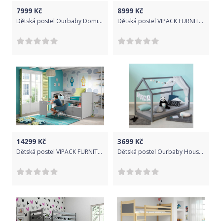
7999
Kč
8999
Kč
Dětská postel Ourbaby Dominik 180x80 cm
Dětská postel VIPACK FURNITURE William přírodní šedá 200x90 cm
14299
Kč
3699
Kč
Dětská postel VIPACK FURNITURE Bonny šedá 200x90 cm
Dětská postel Ourbaby House bed šedá 200x90 cm