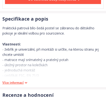
Specifikace a popis
Praktická patrová bílo-šedá postel se zábranou do dětského
pokoje je ideální volbou pro sourozence.
Vlastnosti:
- žebřík je univerzální, při montáži si určíte, na kterou stranu jej
chcete umístit
- matrace mají snímatelný a pratelný potah
- úložný prostor na kolečkách
- jednoduchá montáž
- certifikát FSC, EN 71/3
Více informací
Součástí postelí ve všech rozměrech je:
- 1 x úložný prostor
Recenze a hodnocení
- 2 x lamelový rošt
- 2 x polyuretanová matrace (výška 7 cm)