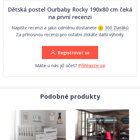
- bezpečnostní zábrana
Dětská postel Ourbaby Rocky 190x80 cm
čeká
Materiál:
na první recenzi
- dřevěná konstrukce z borovicového dřeva
Napište recenzi a jako odměnu dostanete
300 Zlaťáků
- šuplík z lamina
Za přínosnou recenzi pro ostatní získáte další výhody.
Rozměry:
- 166x87x154 cm
Registrovat se
- 196x87x154 cm
- 205x97x154 cm
Máte u nás již účet?
Přihlaste se
Podobné produkty