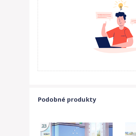
Rozměry:
- 166x87x154 cm
- 196x87x154 cm
- 206x97x154 cm
Podobné produkty