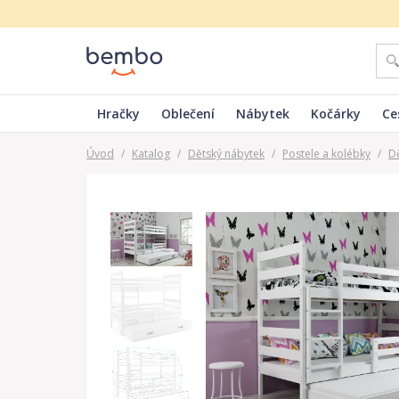
Hračky
Oblečení
Nábytek
Kočárky
Ce
Úvod
/
Katalog
/
Dětský nábytek
/
Postele a kolébky
/
D