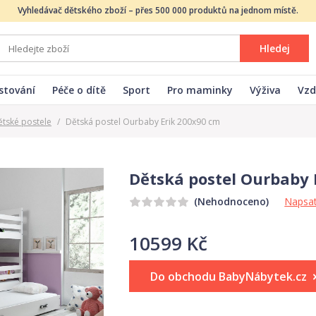
Vyhledávač dětského zboží – přes 500 000 produktů na jednom místě.
Hledej
stování
Péče o dítě
Sport
Pro maminky
Výživa
Vzd
ětské postele
/
Dětská postel Ourbaby Erik 200x90 cm
Dětská postel Ourbaby 
Napsat
(Nehodnoceno)
10599 Kč
Do obchodu BabyNábytek.cz