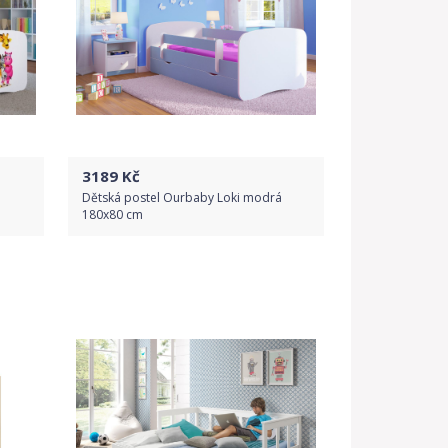
3189
Kč
á
Dětská postel Ourbaby Loki modrá
180x80 cm
Do obchodu
Detail produktu