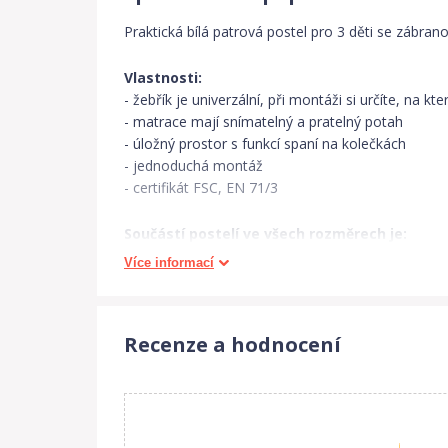
Praktická bílá patrová postel pro 3 děti se zábra
Vlastnosti:
- žebřík je univerzální, při montáži si určíte, na kt
- matrace mají snímatelný a pratelný potah
- úložný prostor s funkcí spaní na kolečkách
- jednoduchá montáž
- certifikát FSC, EN 71/3
Součástí postelí ve všech rozměrech je:
- 1 x úložný prostor s funkci spaní
Více informací
- 3 x lamelový rošt
- 3 x polyuretanová matrace (výška 7 cm)
- bezpečnostní zábrana
Recenze a hodnocení
Materiál:
- dřevěná konstrukce z borovicového dřeva
- šuplík z lamina