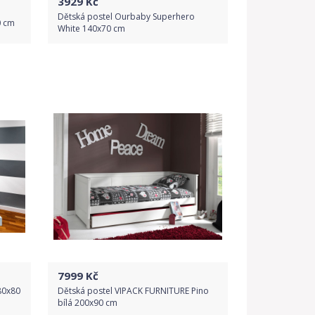
3929
Kč
Dětská postel Ourbaby Superhero
0 cm
White 140x70 cm
Do obchodu
Detail produktu
7999
Kč
80x80
Dětská postel VIPACK FURNITURE Pino
bílá 200x90 cm