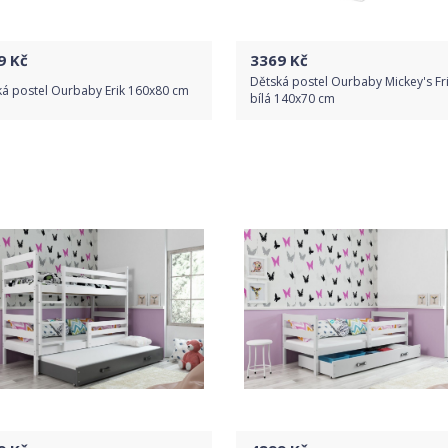
9
Kč
3369
Kč
Dětská postel Ourbaby Mickey's Fr
ká postel Ourbaby Erik 160x80 cm
bílá 140x70 cm
Do obchodu
Do obchodu
Detail produktu
Detail produktu