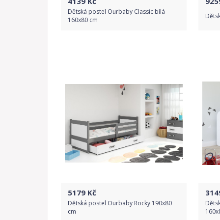
4139
Kč
925
Dětská postel Ourbaby Classic bílá
Děts
160x80 cm
Do obchodu
Detail produktu
5179
Kč
314
Dětská postel Ourbaby Rocky 190x80
Dětsk
cm
160x