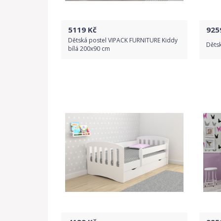
5119
Kč
925
Dětská postel VIPACK FURNITURE Kiddy
Děts
bílá 200x90 cm
Do obchodu
Detail produktu