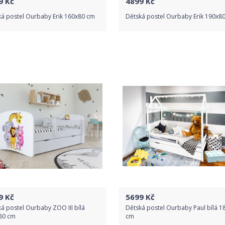
9
Kč
4899
Kč
ká postel Ourbaby Erik 160x80 cm
Dětská postel Ourbaby Erik 190x8
Do obchodu
Do obchodu
Detail produktu
Detail produktu
9
Kč
5699
Kč
á postel Ourbaby ZOO III bílá
Dětská postel Ourbaby Paul bílá 1
80 cm
cm