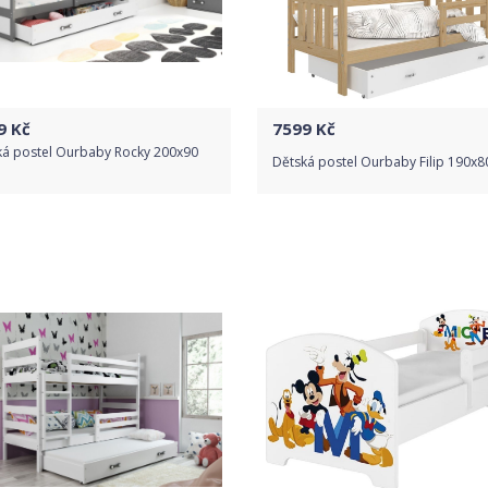
9
Kč
7599
Kč
ká postel Ourbaby Rocky 200x90
Dětská postel Ourbaby Filip 190x8
Do obchodu
Do obchodu
Detail produktu
Detail produktu