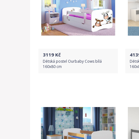
3119
Kč
413
Dětská postel Ourbaby Cows bílá
Děts
160x80 cm
160x
Do obchodu
Detail produktu