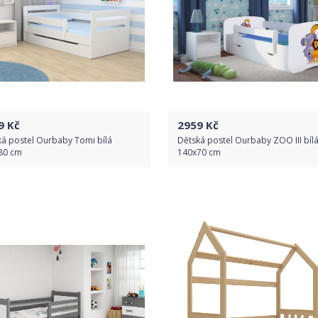
9
Kč
2959
Kč
ká postel Ourbaby Tomi bílá
Dětská postel Ourbaby ZOO III bíl
80 cm
140x70 cm
Do obchodu
Do obchodu
Detail produktu
Detail produktu