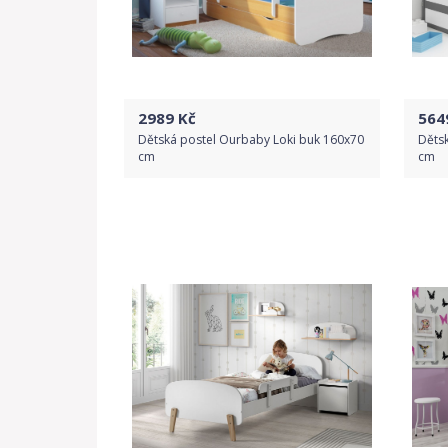
2989
Kč
564
Dětská postel Ourbaby Loki buk 160x70
Děts
cm
cm
Do obchodu
Detail produktu