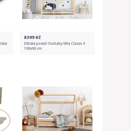
8399
Kč
ětská
Dětská postel Ourbaby Mila Classic II
190x90 cm
Do obchodu
Detail produktu