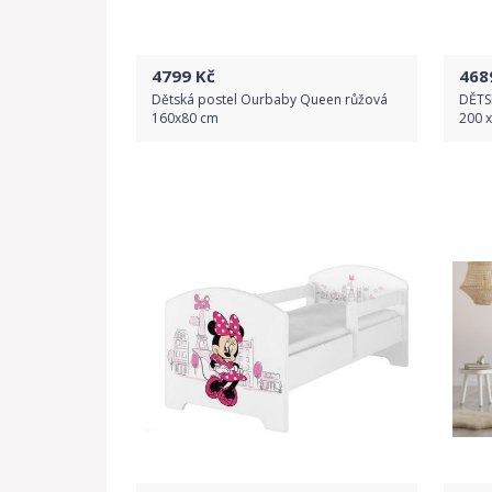
4799
Kč
468
Dětská postel Ourbaby Queen růžová
DĚTS
160x80 cm
200 
Do obchodu
Detail produktu