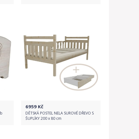
Do obchodu
Detail produktu
6959
Kč
ub
DĚTSKÁ POSTEL NELA SUROVÉ DŘEVO S
ŠUPLÍKY 200 x 80 cm
Do obchodu