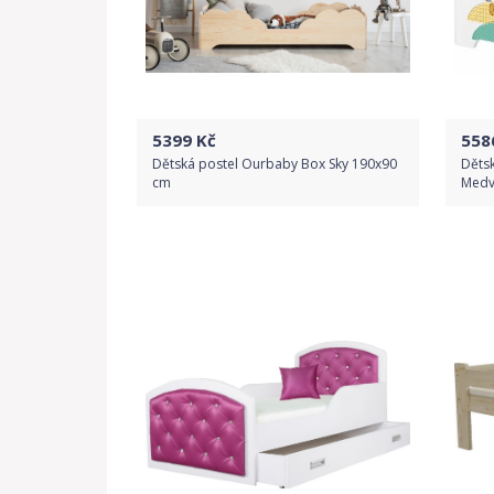
5399
Kč
558
Dětská postel Ourbaby Box Sky 190x90
Dětsk
cm
Medv
Do obchodu
Detail produktu