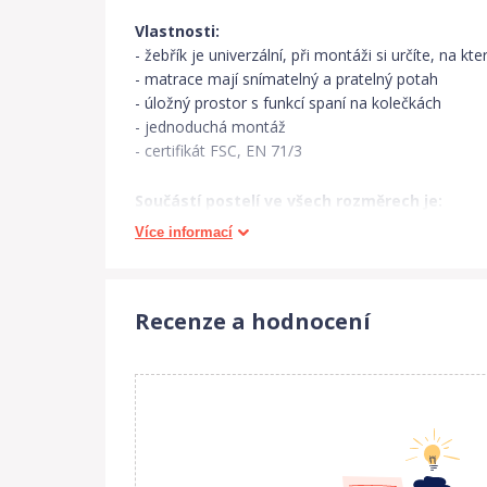
Vlastnosti:
- žebřík je univerzální, při montáži si určíte, na kt
- matrace mají snímatelný a pratelný potah
- úložný prostor s funkcí spaní na kolečkách
- jednoduchá montáž
- certifikát FSC, EN 71/3
Součástí postelí ve všech rozměrech je:
- 1 x úložný prostor s funkci spaní
Více informací
- 3 x lamelový rošt
- 3 x polyuretanová matrace (výška 7 cm)
- bezpečnostní zábrana
Recenze a hodnocení
Materiál:
- dřevěná konstrukce z borovicového dřeva
- šuplík z lamina
Rozměry:
- 166x87x154 cm