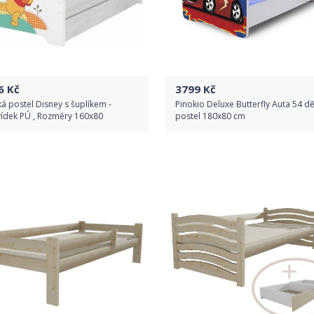
6
Kč
3799
Kč
á postel Disney s šuplíkem -
Pinokio Deluxe Butterfly Auta 54 d
ídek PÚ , Rozměry 160x80
postel 180x80 cm
Do obchodu
Do obchodu
Detail produktu
Detail produktu