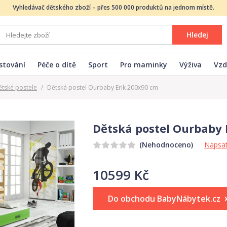
Vyhledávač dětského zboží – přes 500 000 produktů na jednom místě.
Hledej
stování
Péče o dítě
Sport
Pro maminky
Výživa
Vzd
ětské postele
/
Dětská postel Ourbaby Erik 200x90 cm
Dětská postel Ourbaby 
Napsat
(Nehodnoceno)
10599 Kč
Do obchodu BabyNábytek.cz