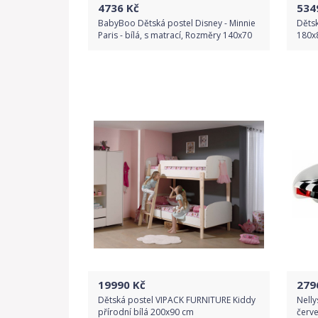
4736
Kč
534
BabyBoo Dětská postel Disney - Minnie
Děts
Paris - bílá, s matrací, Rozměry 140x70
180x
Do obchodu
Detail produktu
19990
Kč
279
Dětská postel VIPACK FURNITURE Kiddy
Nelly
přírodní bílá 200x90 cm
červ