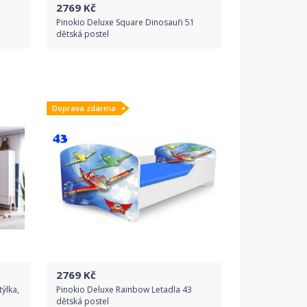
2769
Kč
Pinokio Deluxe Square Dinosauři 51
dětská postel
Do obchodu
Doprava zdarma
Detail produktu
2769
Kč
ýlka,
Pinokio Deluxe Rainbow Letadla 43
dětská postel