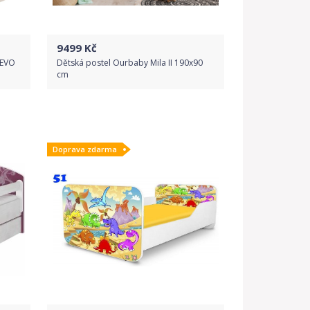
9499
Kč
ŘEVO
Dětská postel Ourbaby Mila II 190x90
cm
Do obchodu
Doprava zdarma
Detail produktu