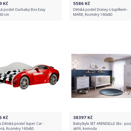
9
Kč
5586
Kč
ká postel Ourbaby Box Easy
Dětská postel Disney s šuplíkem -
80 cm
MARIE, Rozměry 160x80
Do obchodu
Do obchodu
Detail produktu
Detail produktu
6
Kč
38397
Kč
s Dětská postel Super Car -
BabyStyle SET ARENDELLE 3ks - post
ená, Rozměry 160x80
skříň, komoda