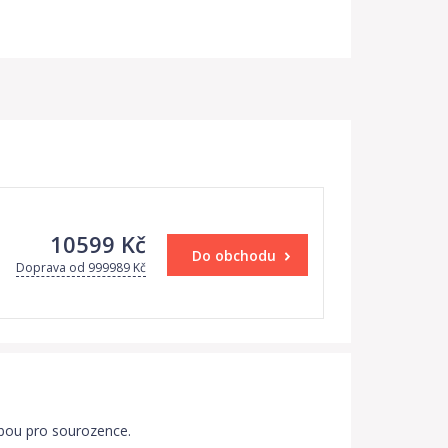
10599 Kč
Do obchodu
Doprava od 999989 Kč
olbou pro sourozence.