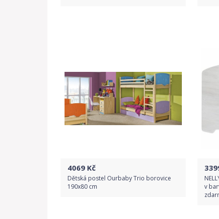
Do obchodu
Detail produktu
4069
Kč
339
Dětská postel Ourbaby Trio borovice
NELL
190x80 cm
v bar
zdar
Do obchodu