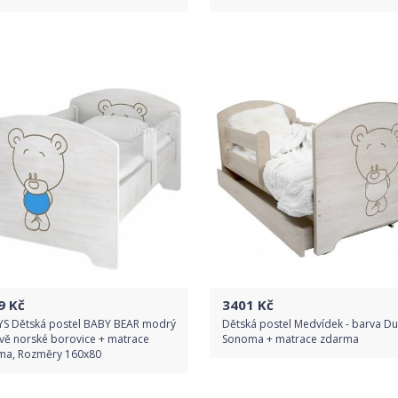
Do obchodu
Do obchodu
Detail produktu
Detail produktu
9
Kč
3401
Kč
YS Dětská postel BABY BEAR modrý
Dětská postel Medvídek - barva D
vě norské borovice + matrace
Sonoma + matrace zdarma
ma, Rozměry 160x80
Do obchodu