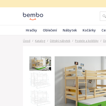
Hračky
Oblečení
Nábytek
Kočárky
Ce
Úvod
/
Katalog
/
Dětský nábytek
/
Postele a kolébky
/
D