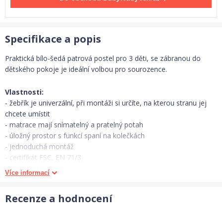
Specifikace a popis
Praktická bílo-šedá patrová postel pro 3 děti, se zábranou do
dětského pokoje je ideální volbou pro sourozence.
Vlastnosti:
- žebřík je univerzální, při montáži si určíte, na kterou stranu jej
chcete umístit
- matrace mají snímatelný a pratelný potah
- úložný prostor s funkcí spaní na kolečkách
- jednoduchá montáž
- certifikát FSC, EN 71/3
Více informací
Součástí postelí ve všech rozměrech je:
- 1 x úložný prostor s funkci spaní
Recenze a hodnocení
- 3 x lamelový rošt
- 3 x polyuretanová matrace (výška 7 cm)