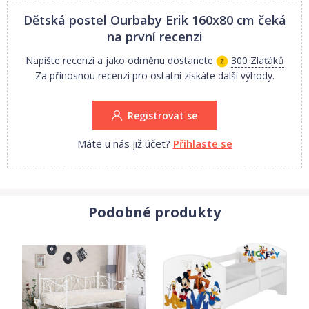
- bezpečnostní zábrana
Dětská postel Ourbaby Erik 160x80 cm
čeká
Materiál:
na první recenzi
- dřevěná konstrukce z borovicového dřeva
Napište recenzi a jako odměnu dostanete
300 Zlaťáků
- šuplík z lamina
Za přínosnou recenzi pro ostatní získáte další výhody.
Rozměry:
- 166x87x154 cm
Registrovat se
- 196x87x154 cm
- 206x97x154 cm
Máte u nás již účet?
Přihlaste se
Podobné produkty