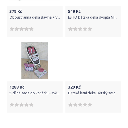
379
Kč
549
Kč
Oboustranná deka Bavlna + Velvet 100 x 75 cm, Míša Baletka, pudrová
ESITO Dětská deka dvojitá MINKY jednobarevná - 75 x 100 cm / bílá
1288
Kč
329
Kč
5-dílná sada do kočárku - Květinky/flowers - vínová, Ce19
Dětská letní deka Dětský svět bavlněná sedící nosorožec