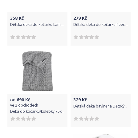
358
Kč
279
Kč
Dětská deka do kočárku Lama, růžová s motýlkem
Dětská deka do kočárku fleece, modrá se slonem
od
690
Kč
329
Kč
ve
2 obchodech
Dětská deka bavlněná Dětský svět roztomilá opička se srdíčkem
Deka do kočárku/kolébky 75x100 cm Meyco Harringbone Grey 2020