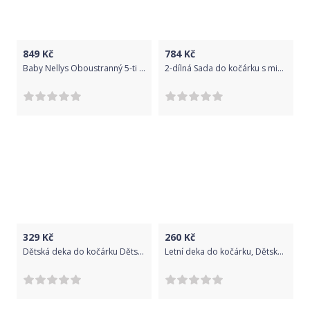
849
Kč
784
Kč
Baby Nellys Oboustranný 5-ti dílný Velvet komplet do kočárku Boho Lesík, mátová/fialová
2-dílná Sada do kočárku s minky s motýlkem -liška, minky - šedá
329
Kč
260
Kč
Dětská deka do kočárku Dětský svět bavlněná roztomilý šedý medvídek
Letní deka do kočárku, Dětský svět, červená s žirafou