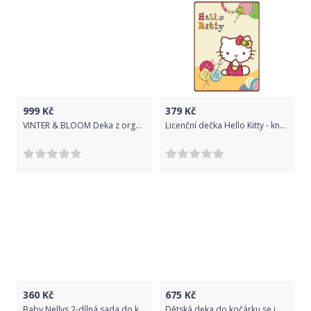
999
Kč
379
Kč
VINTER & BLOOM Deka z organické bavlny 100x80 cm Moment Organic Cloud Pink 2021
Licenční dečka Hello Kitty - knoflíky
360
Kč
675
Kč
Baby Nellys 2-dílná sada do kočárku s minky by Teddy - sv. zelená, sv. zelená
Dětská deka do kočárku se jménem Dětský svět Lamová kombinovaná ZOE