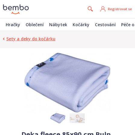
Registrovat se
Hračky
Oblečení
Nábytek
Kočárky
Cestování
Péče o
Sety a deky do kočárku
Deka fleece 85x90 cm Pulp