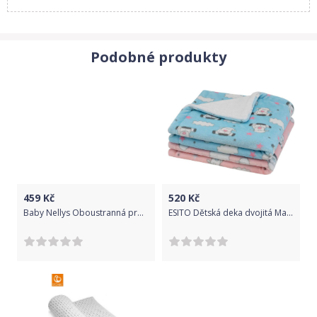
Podobné produkty
459
Kč
520
Kč
Baby Nellys Oboustranná proš. deka Bavlna + Velvet 100x70cm, New forest friends - zelená
ESITO Dětská deka dvojitá Magna Ovečka - 75 x 100 cm / modrá