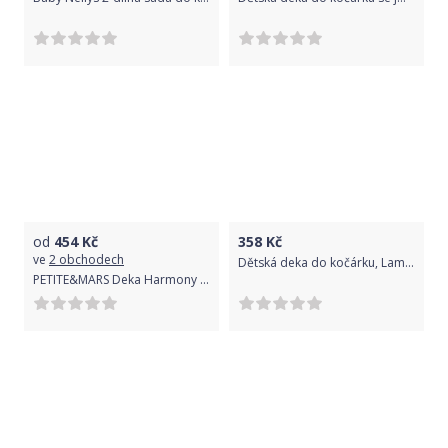
od
454
Kč
358
Kč
ve
2 obchodech
Dětská deka do kočárku, Lama, bílá s Ovečkou, Dětský svět
PETITE&MARS Deka Harmony Cute Grey 80 x 100 cm