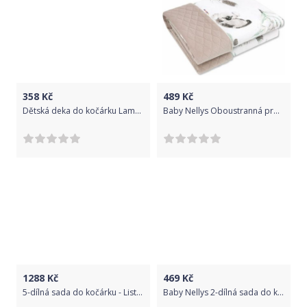
358
Kč
489
Kč
Dětská deka do kočárku Lamová, světle tyrkysová s Měsíčkem
Baby Nellys Oboustranná proš. deka Bavlna + Velvet 100x75cm, Exotika, béžová/bílá
1288
Kč
469
Kč
5-dílná sada do kočárku - Listy - tyrkysová,Ce19
Baby Nellys 2-dílná sada do kočárku s oušky - Begónie, meruňková