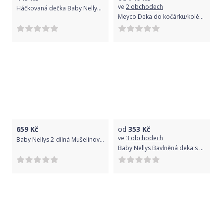
ve
2 obchodech
Háčkovaná dečka Baby Nellys ® - béžová
Meyco Deka do kočárku/kolébky Mini Relief Warm White 2021
659
Kč
od
353
Kč
ve
3 obchodech
Baby Nellys 2-dílná Mušelinová sada BOHO, polštářek a přikrývka 70x100 cm, tyrkysová
Baby Nellys Bavlněná deka s Minky 100x75cm, Koloušek, šedá