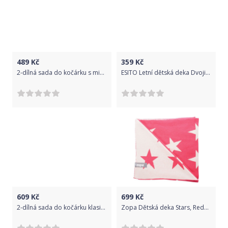
489
Kč
359
Kč
2-dílná sada do kočárku s minky - černé hvězdy a hvězdičky/minky sv. modrá
ESITO Letní dětská deka Dvojitá Bavlna Měsíček - 75 x 100 cm / šedá
609
Kč
699
Kč
2-dílná sada do kočárku klasik s minky - hvězdičky, minky granát
Zopa Dětská deka Stars, Redwine