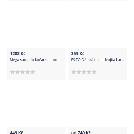
1288
Kč
359
Kč
Mega sada do kočárku - podložka, polštářek, potah na popruhy a barieru, dečka, č.1, D19
ESITO Dětská deka dvojitá Lara, Barva bílá / bílá, Velikost 75 x 100 cm
449
Kč
od
740
Kč