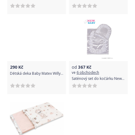
290
Kč
od
367
Kč
ve
6 obchodech
Dětská deka Baby Matex Willy 85x100 růžová
Saténový set do kočárku New Baby Bílá