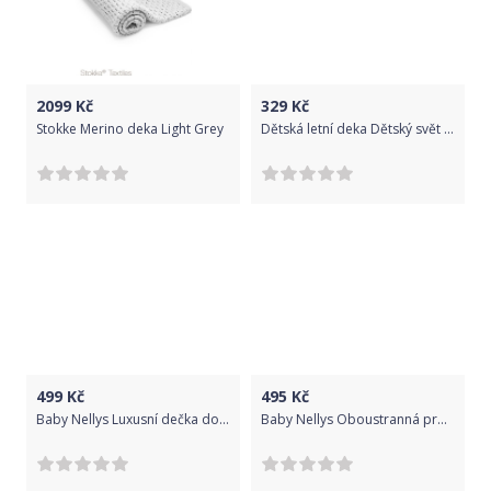
2099
Kč
329
Kč
Stokke Merino deka Light Grey
Dětská letní deka Dětský svět bavlněná sedící opička
499
Kč
495
Kč
Baby Nellys Luxusní dečka do kočárku, 80x90cm - sv. růžová
Baby Nellys Oboustranná proš. deka Bavlna + Velvet 100x70cm, ZOO Natural, šedá,hnědá