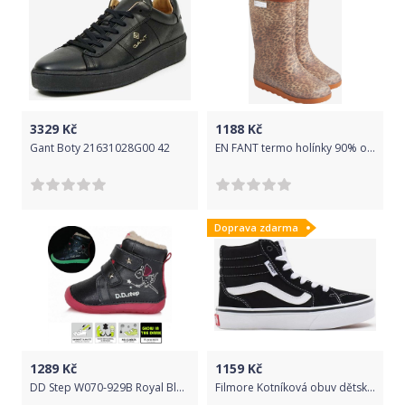
3329
Kč
1188
Kč
Gant Boty 21631028G00 42
EN FANT termo holínky 90% ovčí vlna 250110 - 2145 Velikost: 20
Doprava zdarma
1289
Kč
1159
Kč
DD Step W070-929B Royal Blue Velikost: 20
Filmore Kotníková obuv dětská Vans | Černá | Chlapecké | 32