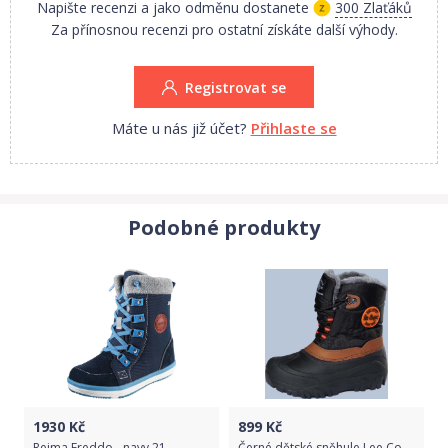
Napište recenzi a jako odměnu dostanete
300 Zlaťáků
Za přínosnou recenzi pro ostatní získáte další výhody.
Před prvním použitím a v průběhu užívání doporučujeme obuv
ošetřovat vhodnou impregnací, kterou najdete v sekci DOPLŇKY.
Registrovat se
Máte u nás již účet?
Přihlaste se
Podobné produkty
1930
Kč
899
Kč
Reima Freddo - navy 21
Černé dětské sněhule Lee Cooper - 28