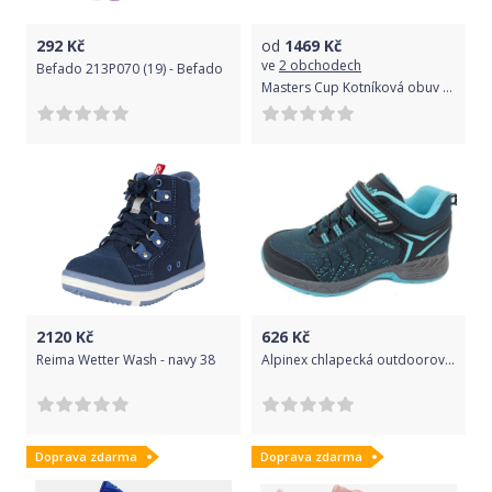
292
Kč
od
1469
Kč
ve
2 obchodech
Befado 213P070 (19) - Befado
Masters Cup Kotníková obuv dětská Lacoste | Bílá | Dívčí | 21
2120
Kč
626
Kč
Reima Wetter Wash - navy 38
Alpinex chlapecká outdoorová obuv A221015A/A321015A 28 modrá
Doprava zdarma
Doprava zdarma