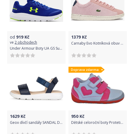
od
919
Kč
1379
Kč
ve
2 obchodech
Carnaby Evo Kotníková obuv dětská Lacoste | Růžová | Dívčí | 29
Under Armour Boty UA GS Surge 2-BLU 35,5
Doprava zdarma
1629
Kč
950
Kč
Geox dívčí sandály SANDAL DEAPHNE GIR J15DUJ 000BC C4002 28 tmavě modrá
Dětské celoroční boty Protetika Pony grey (25) - PROTETIKA CZ PLUS spol. s r.o.