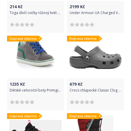
214
Kč
2199
Kč
Toga dívčí cvičky růžový květ 24
Under Armour UA Charged Vantage Marble-BLK, UA Charged Vantage Marble-BLK | 3024734-001 | 10
Doprava zdarma
Doprava zdarma
1235
Kč
679
Kč
Dětské celoroční boty Primigi 7371000 (22) - Primigi
Crocs chlapecké Classic Clog K SltGry 204536-0DA 32-33, šedá
Doprava zdarma
Doprava zdarma