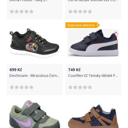
Doprava zdarma
699
Kč
749
Kč
Deichmann - Miraculous Černé tenisky na suchý zip Kouzelná beruška a Černý kocour 30 černá
Courtflex V2 Tenisky dětské Puma | Modrá | Chlapecké | 26