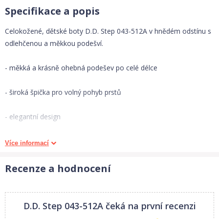
Specifikace a popis
Celokožené, dětské boty D.D. Step 043-512A v hnědém odstínu s
odlehčenou a měkkou podešví.
- měkká a krásně ohebná podešev po celé délce
- široká špička pro volný pohyb prstů
- elegantní design
- kvalitní šití
Více informací
- vyjímatelná kožená stélka
Recenze a hodnocení
- dobře padnoucí střih
D.D. Step 043-512A
čeká na první recenzi
- upínání na dva suché zipy