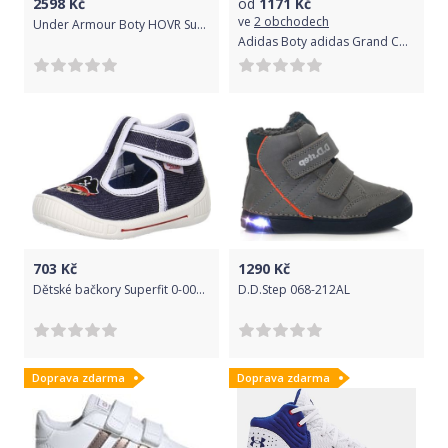
2598
Kč
od
1171
Kč
ve
2 obchodech
Under Armour Boty HOVR Summit-GRN 44
Adidas Boty adidas Grand Court Bílá / Černá, 44 2/3
703
Kč
1290
Kč
Dětské bačkory Superfit 0-00252-80 (24) - Superfit
D.D.Step 068-212AL
Doprava zdarma
Doprava zdarma