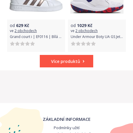
od
629
Kč
od
1029
Kč
ve
2 obchodech
ve
2 obchodech
Grand court i | EF0116 | Bílá | 26
Under Armour Boty UA GS Jet '21-WHT 35,5
Více produktů
ZÁKLADNÍ INFORMACE
Podmínky užití