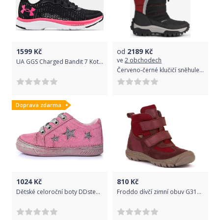
1599
Kč
od
2189
Kč
ve
2 obchodech
UA GGS Charged Bandit 7 Kotníková obuv dětská Under Armour | Černá | Dívčí | 36
Červeno-černé klučičí sněhule Geox Himalaya - 34
Doprava zdarma
1024
Kč
810
Kč
Dětské celoroční boty DDstep 040-16BL (36) - DDstep s.r.o.
Froddo dívčí zimní obuv G3110165-6 29, bordó