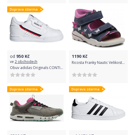
Doprava zdarma
od
950
Kč
1190
Kč
ve
2 obchodech
Ricosta Franky Nautic Velikost: 21
Obuv adidas Originals CONTINENTAL 80 EL I g28218 Velikost 24
Doprava zdarma
Doprava zdarma