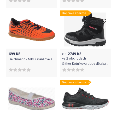
Doprava zdarma
699
Kč
od
2749
Kč
ve
2 obchodech
Deichmann - NIKE Oranžové sálovky Nike obuv Bravata II IC 30 oranžová
Slither Kotníková obuv dětská Reima | Černá | Chlapecké | 37
Doprava zdarma