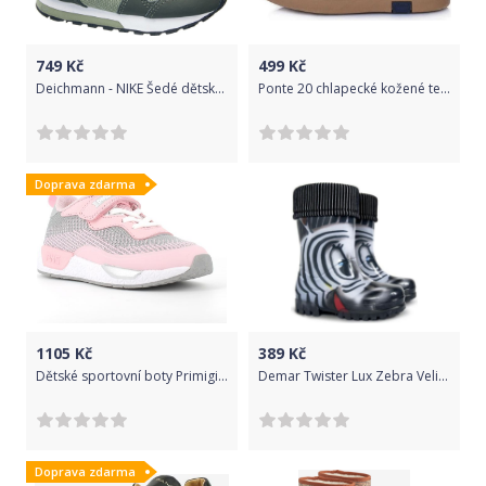
749
Kč
499
Kč
Deichmann - NIKE Šedé dětské tenisky na suchý zip Nike MD Runner 2 21 šedá
Ponte 20 chlapecké kožené tenisky PP121-DA03-1-652 27 hnědá
Doprava zdarma
1105
Kč
389
Kč
Dětské sportovní boty Primigi 7453500 (32) - Primigi
Demar Twister Lux Zebra Velikost: 24-25
Doprava zdarma