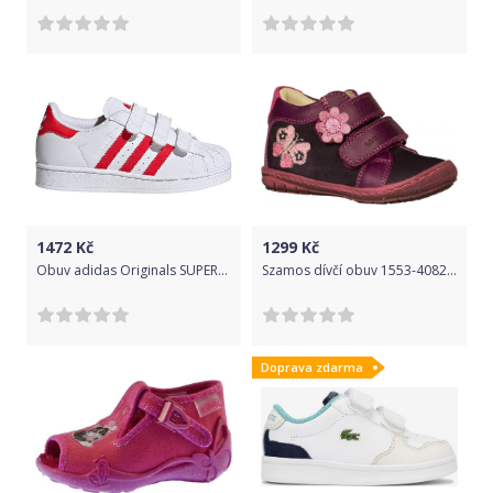
1472
Kč
1299
Kč
Obuv adidas Originals SUPERSTAR CF C fz0643 Velikost 30 EU
Szamos dívčí obuv 1553-40821 20 tmavě fialová
Doprava zdarma