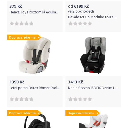
379
Kč
od
6199
Kč
ve
2 obchodech
Hencz Toys Roztomilá edukační hračka Méďa spirálka - tyrkysová
BeSafe IZi Go Modular i-Size X1 Metallic Mélange, autosedačka 40-75 cm
Doprava zdarma
1390
Kč
3413
Kč
Letní potah Britax Römer Evolva 123 SL SICT Off-White 2020
Nania Cosmo ISOFIX Denim Luxe Grey 0-18 kg
Doprava zdarma
Doprava zdarma