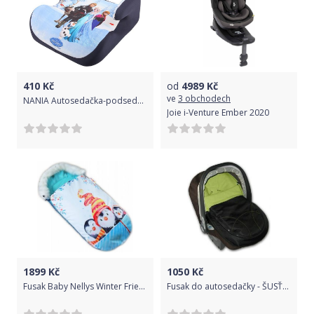
410
Kč
od
4989
Kč
ve
3 obchodech
NANIA Autosedačka-podsedák Nania Topo Comfort Cars Červená
Joie i-Venture Ember 2020
1899
Kč
1050
Kč
Fusak Baby Nellys Winter Friends Lux velvet s kožešinkou, 105x55 cm - kamarádi/tyrkys
Fusak do autosedačky - ŠUSŤÁKOVÝ černý se zelenou - IvemaBaby