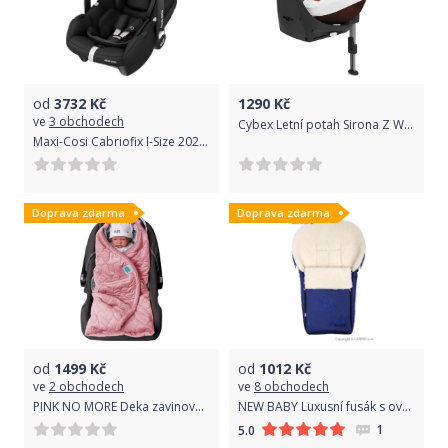
od
3732
Kč
1290
Kč
ve
3 obchodech
Cybex Letní potah Sirona Z White
Maxi-Cosi Cabriofix I-Size 2022 Essential Black
Doprava zdarma
Doprava zdarma
od
1499
Kč
od
1012
Kč
ve
2 obchodech
ve
8 obchodech
PINK NO MORE Deka zavinovací do autosedačky PINK & DOTS
NEW BABY Luxusní fusák s ovčím rounem New Baby tmavě modrý
1
5.0