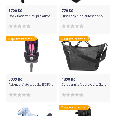
3700
Kč
779
Kč
Isofix Base Venicci pro autosedačky Venicci
Fusák nejen do autosedačky Baby Nellys ® MINKY - šedý
Doprava zdarma
Doprava zdarma
5999
Kč
1890
Kč
Avionaut Autosedačka ISOFIX GLIDER 2 SOFTY (9-25) 2018 černá / růžová
Celodenní přebalovací taška Doona
Doprava zdarma