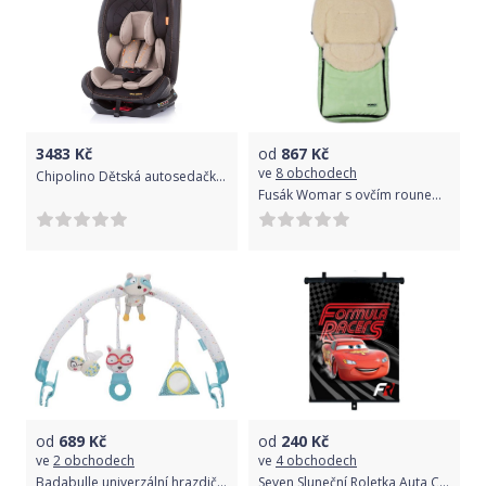
3483
Kč
od
867
Kč
ve
8 obchodech
Chipolino Dětská autosedačka Techno Humus 360 Isofix 0-36 kg
Fusák Womar s ovčím rounem světlle zelený
od
689
Kč
od
240
Kč
ve
2 obchodech
ve
4 obchodech
Badabulle univerzální hrazdička
Seven Sluneční Roletka Auta Cars 36 x 45 cm