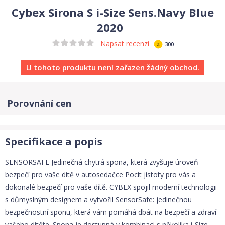
Cybex Sirona S i-Size Sens.Navy Blue
2020
Napsat recenzi
300
U tohoto produktu není zařazen žádný obchod.
Porovnání cen
Specifikace a popis
SENSORSAFE Jedinečná chytrá spona, která zvyšuje úroveň
bezpečí pro vaše dítě v autosedačce Pocit jistoty pro vás a
dokonalé bezpečí pro vaše dítě. CYBEX spojil moderní technologii
s důmyslným designem a vytvořil SensorSafe: jedinečnou
bezpečnostní sponu, která vám pomáhá dbát na bezpečí a zdraví
vašeho dítěte. Spona je dostupná v kombinaci s několika i-Size