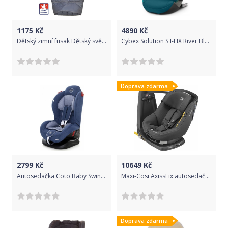
1175
Kč
4890
Kč
Dětský zimní fusak Dětský svět 3v1 WINTER SPORT světle šedá/bílá
Cybex Solution S I-FIX River Blue 2020
Doprava zdarma
2799
Kč
10649
Kč
Autosedačka Coto Baby Swing 9-25kg. 2018 - Blue Melange
Maxi-Cosi AxissFix autosedačka Authentic Black
Doprava zdarma