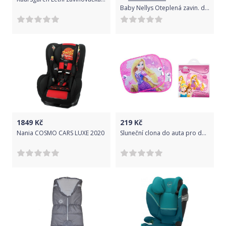
Baby Nellys Oteplená zavin. deka s kapucí minky+bavlna, 90 x 90 cm, Luční kvítky - růžová
1849
Kč
219
Kč
Nania COSMO CARS LUXE 2020
Sluneční clona do auta pro děti Bam Bam Princess