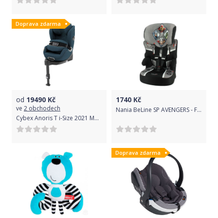
Doprava zdarma
od
19490
Kč
1740
Kč
ve
2 obchodech
Nania BeLine SP AVENGERS - FOR HEROES Grey
Cybex Anoris T i-Size 2021 Mountain Blue
Doprava zdarma