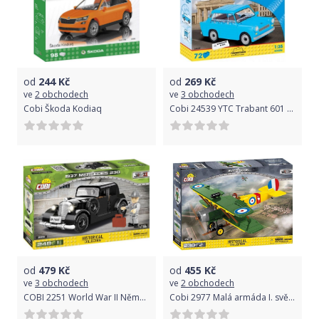
od
244
Kč
od
269
Kč
ve
2 obchodech
ve
3 obchodech
Cobi Škoda Kodiaq
Cobi 24539 YTC Trabant 601 1:35, 72k
od
479
Kč
od
455
Kč
ve
3 obchodech
ve
2 obchodech
COBI 2251 World War II Německé civilní vozidlo 1937 MERCEDES 230
Cobi 2977 Malá armáda I. světová válka Avro 504