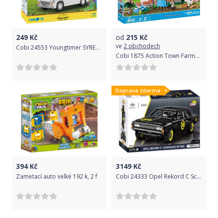
249
Kč
od
215
Kč
ve
2 obchodech
Cobi 24553 Youngtimer SYRENKA 104, 1:35, 100 k, 1f
Cobi 1875 Action Town Farma 310 kostek
Doprava zdarma
394
Kč
3149
Kč
Zametací auto velké 192 k, 2 f
Cobi 24333 Opel Rekord C Schwarze Witwe, 1:12, 2078 k