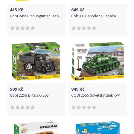
415
Kč
649
Kč
Cobi 24590 Youngtimer Trabant 601 s karavanem
Cobi FC Barcelona Penalta
599
Kč
949
Kč
Cobi 2259 Blitz 3,6-36S
COBI 2555 Sovětský tank KV-1