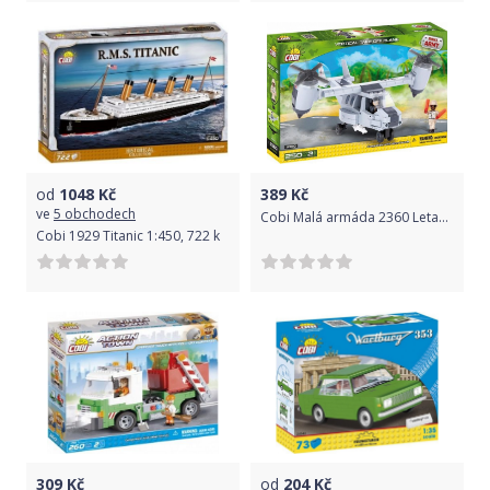
od
1048
Kč
389
Kč
ve
5 obchodech
Cobi Malá armáda 2360 Letadlo se svislým vzletem
Cobi 1929 Titanic 1:450, 722 k
309
Kč
od
204
Kč