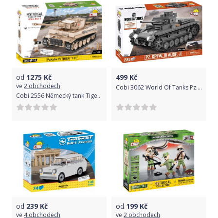
od
1275
Kč
499
Kč
ve
2 obchodech
Cobi 3062 World Of Tanks Pz. Kpfw. III Ausf. J, 1:48, 286 k
Cobi 2556 Německý tank Tiger 131 Sd.Kfz. 181 Panzerkampfwagen VI Ausf. E
od
239
Kč
od
199
Kč
ve
4 obchodech
ve
2 obchodech