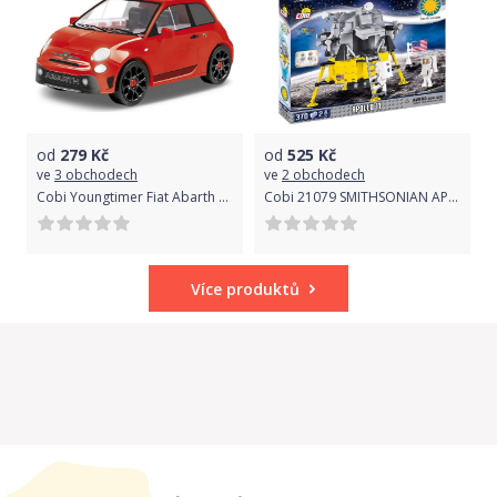
od
279
Kč
od
525
Kč
ve
3 obchodech
ve
2 obchodech
Cobi Youngtimer Fiat Abarth 595
Cobi 21079 SMITHSONIAN APOLLO 11 (50.VYROCI) 370 k, 2 F
Více produktů