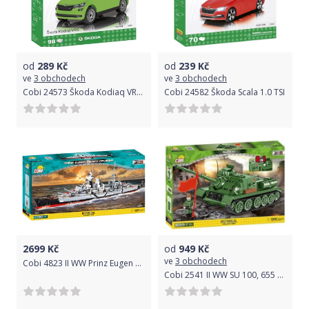
od
289
Kč
od
239
Kč
ve
3 obchodech
ve
3 obchodech
Cobi 24573 Škoda Kodiaq VRS, 1:35, 98 k
Cobi 24582 Škoda Scala 1.0 TSI
2699
Kč
od
949
Kč
ve
3 obchodech
Cobi 4823 II WW Prinz Eugen 1:300, 1790 k
Cobi 2541 II WW SU 100, 655 k, 1 f