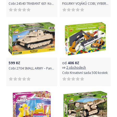
Cobi 24540 TRABANT 601 Kombi, 74 k
FIGURKY VOJÁKŮ COBI, VYBERTE SI: NĚMECKÁ ARMÁDA AFRIKAKORPS COBI-2050
599
Kč
od
406
Kč
ve
2 obchodech
Cobi 2704 SMALL ARMY – Panzer V Panther, 1:48, 296 k
Cobi Kreativní sada 500 kostek