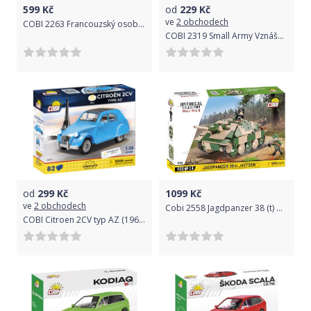
599
Kč
od
229
Kč
ve
2 obchodech
COBI 2263 Francouzský osobní automobil Citroën Traction 7A
COBI 2319 Small Army Vznášedlo
od
299
Kč
1099
Kč
ve
2 obchodech
Cobi 2558 Jagdpanzer 38 (t) Hetzer
COBI Citroen 2CV typ AZ (1962), 1:35, 82 k