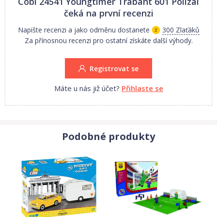
Cobi 24541 Youngtimer Trabant 601 Polizai
čeká na první recenzi
Vyberte dětem stavebnici Cobi Youngtimer!
Napište recenzi a jako odměnu dostanete
300 Zlaťáků
Vhodné
Za přínosnou recenzi pro ostatní získáte další výhody.
pro děti
od 5 let
Materiál: plast
Měřítko: 1:35
Registrovat se
Počet dílků: 82
Rozměry modelu: 10 x 5 x 4,5 cm
Máte u nás již účet?
Přihlaste se
Země původu:
EU
Podobné produkty