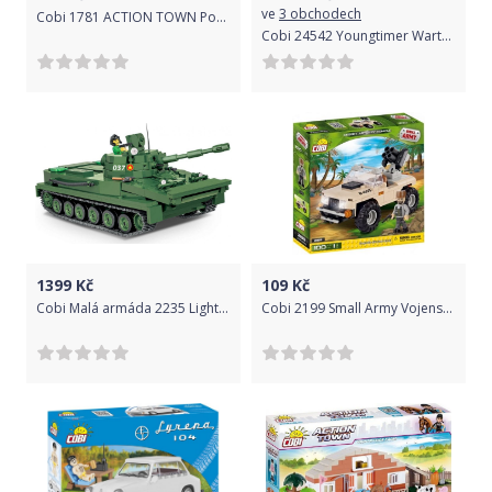
ve
3 obchodech
Cobi 1781 ACTION TOWN Popelářské auto s kontejnerem 260 k, 2 f
Cobi 24542 Youngtimer Wartburg 353
1399
Kč
109
Kč
Cobi Malá armáda 2235 Light amphibious tank PT-76
Cobi 2199 Small Army Vojenské vozidlo 100 k, 1 f