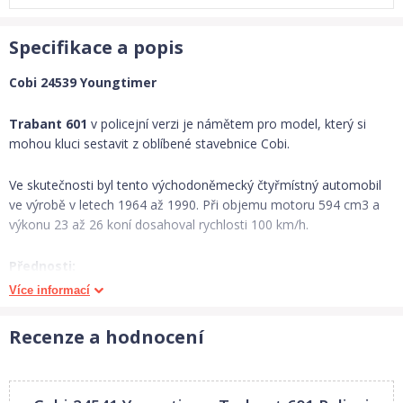
Specifikace a popis
Cobi 24539 Youngtimer
Trabant 601
v policejní verzi je námětem pro model, který si
mohou kluci sestavit z oblíbené stavebnice Cobi.
Ve skutečnosti byl tento východoněmecký čtyřmístný automobil
ve výrobě v letech 1964 až 1990. Při objemu motoru 594 cm3 a
výkonu 23 až 26 koní dosahoval rychlosti 100 km/h.
Přednosti:
Více informací
rozvíjí manuální zručnost a jemnou motoriku
Recenze a hodnocení
Obsah balení:
celkem 82 plastových dílků