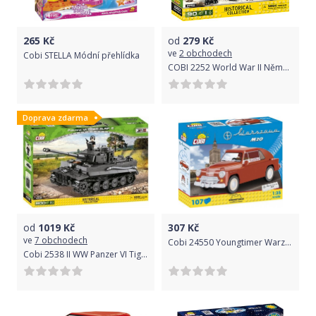
265
Kč
od
279
Kč
ve
2 obchodech
Cobi STELLA Módní přehlídka
COBI 2252 World War II Německé protitankové dělo 7,5 cm PaK 40
Doprava zdarma
od
1019
Kč
307
Kč
ve
7 obchodech
Cobi 24550 Youngtimer Warzsawa M20
Cobi 2538 II WW Panzer VI Tiger Ausf. E, 800 k, 1 f