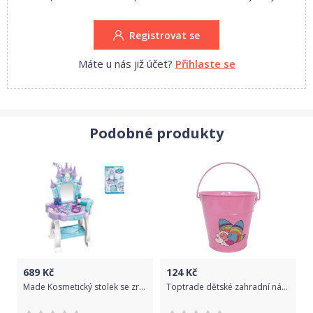
Registrovat se
Máte u nás již účet?
Přihlaste se
Podobné produkty
689
Kč
124
Kč
Made Kosmetický stolek se zrcadlem a příslušenstvím 1771
Toptrade dětské zahradní nářadí - vědro, kovové, růžové, 1,2 l