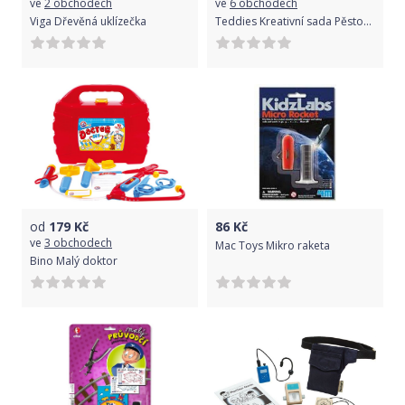
ve
2 obchodech
ve
6 obchodech
Viga Dřevěná uklízečka
Teddies Kreativní sada Pěstování květin plast s doplňky
od
179
Kč
86
Kč
ve
3 obchodech
Mac Toys Mikro raketa
Bino Malý doktor