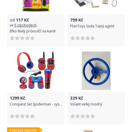
od
117
Kč
799
Kč
ve
5 obchodech
PlanToys Sada Tajný agent
Efko Malý průvodčí na kartě
1299
Kč
329
Kč
Conquest Set Spiderman - vysílačky,sluchátka,baterka,kompas
Volant velký modrý
Doprava zdarma