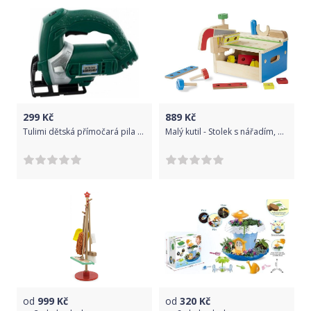
299
Kč
889
Kč
Tulimi dětská přímočará pila na baterie - zelená
Malý kutil - Stolek s nářadím, 31 dílků (M&D)
od
999
Kč
od
320
Kč