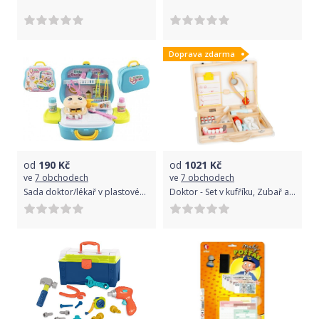
Doprava zdarma
od
190
Kč
od
1021
Kč
ve
7 obchodech
ve
7 obchodech
Sada doktor/lékař v plastovém kufříku - 23 x 20 x 10 cm
Doktor - Set v kufříku, Zubař a doktor 2v1 (Legler)