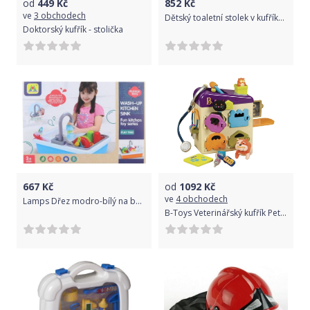
od
449
Kč
852
Kč
ve
3 obchodech
Dětský toaletní stolek v kufříku 2v1 Baby Mix, Růžová
Doktorský kufřík - stolička
667
Kč
od
1092
Kč
ve
4 obchodech
Lamps Dřez modro-bílý na baterie
B-Toys Veterinářský kufřík Pet Vet Clinic