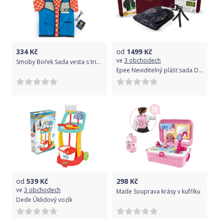
334
Kč
od
1499
Kč
ve
3 obchodech
Smoby Bořek Sada vesta s tričkem a helma
Epee Neviditelný plášť sada DeLuxe
od
539
Kč
298
Kč
ve
3 obchodech
Made Souprava krásy v kufříku
Dede Úklidový vozík