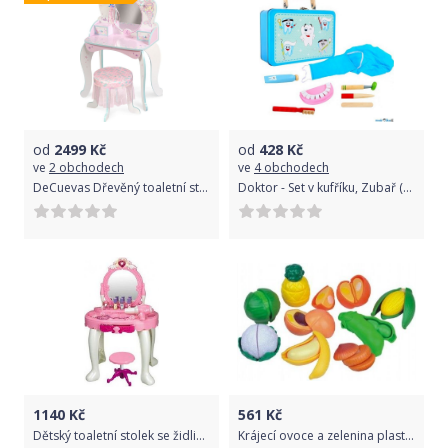
od
2499
Kč
od
428
Kč
ve
2 obchodech
ve
4 obchodech
DeCuevas Dřevěný toaletní stolek se zrcadlem, dřevěnou židličkou a doplňky Ocean Fantasy 2021
Doktor - Set v kufříku, Zubař (Legler)
1140
Kč
561
Kč
Dětský toaletní stolek se židličkou Baby Mix, Růžová
Krájecí ovoce a zelenina plast 28ks na blistru