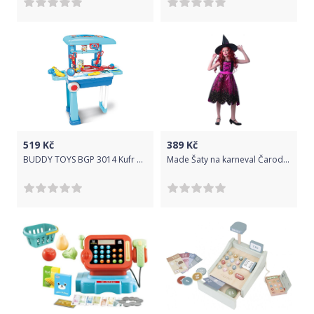
519
Kč
389
Kč
BUDDY TOYS BGP 3014 Kufr Deluxe – doktor
Made Šaty na karneval Čarodějnice 120 - 130 cm