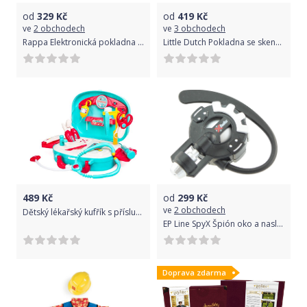
od
329
Kč
od
419
Kč
ve
2 obchodech
ve
3 obchodech
Rappa Elektronická pokladna se zvukem a světlem
Little Dutch Pokladna se skenerem dřevěná
489
Kč
od
299
Kč
ve
2 obchodech
Dětský lékařský kufřík s příslušenstvím
EP Line SpyX Špión oko a naslouchátko
Doprava zdarma