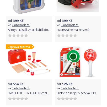
od
399
Kč
od
399
Kč
ve
2 obchodech
ve
3 obchodech
Alltoys Halsall Smart kufřík doktor
Hasičská helma červená
Doprava zdarma
od
554
Kč
od
126
Kč
ve
5 obchodech
ve
5 obchodech
SMALL FOOT BY LEGLER Small Foot Lékařský kufřík
Dickie policejní plácačka 3393045