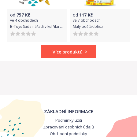
od
757
Kč
od
117
Kč
ve
4 obchodech
ve
7 obchodech
B-Toys Sada nářadí v kufříku Busy Builder
Malý pošťák blistr
Více produktů
ZÁKLADNÍ INFORMACE
Podmínky užití
Zpracování osobních údajů
Obchodní podmínky