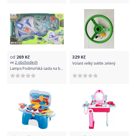
od
269
Kč
329
Kč
ve
2 obchodech
Volant velký světle zelený
Lamps Podmořská sada na baterie