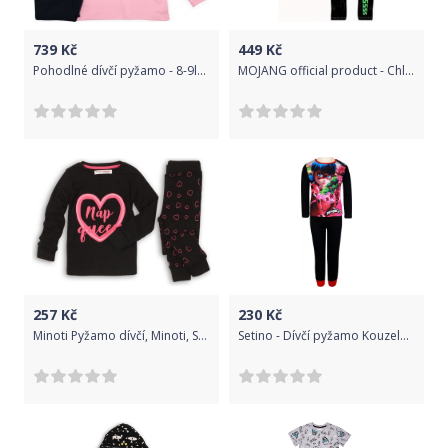
739
Kč
449
Kč
Pohodlné dívčí pyžamo - 8-9let/128-134/Růžovo- černá
MOJANG official product - Chlapecké / dětské bavlněné pyžamo Minecraft Creeper - bílé 128
257
Kč
230
Kč
Minoti Pyžamo dívčí, Minoti, SLEEPOVER 11, černá
Setino - Dívčí pyžamo Kouzelná beruška (Ladybug) - černé - vel. 116