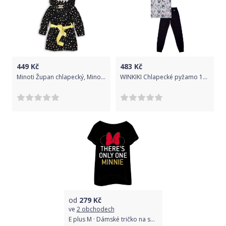
449
Kč
483
Kč
Minoti Župan chlapecký, Minoti, SNUGGLE 4, černá - 98/104
WINKIKI Chlapecké pyžamo 152 šedá/černá
od
279
Kč
ve
2 obchodech
E plus M · Dámské tričko na spaní Minnie Mouse - There's only one Minnie S Černá