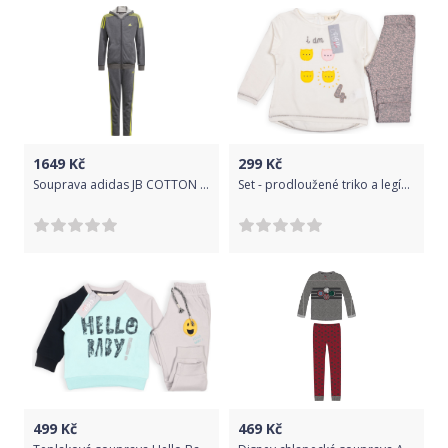
1649
Kč
299
Kč
Souprava adidas JB COTTON TS gm8920 Velikost L (159-164 cm)
Set - prodloužené triko a legínky Cigit Kids 104
499
Kč
469
Kč