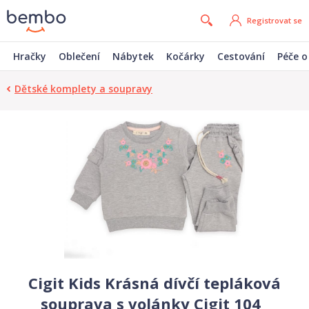
Registrovat se
Hračky
Oblečení
Nábytek
Kočárky
Cestování
Péče o
Dětské komplety a soupravy
Cigit Kids Krásná dívčí tepláková
souprava s volánky Cigit 104