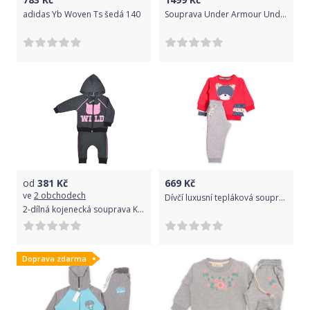
adidas Yb Woven Ts šedá 140
Souprava Under Armour Under Armour Knit Track 1363290-012 Velikost YLG
od
381
Kč
669
Kč
ve
2 obchodech
Dívčí luxusní tepláková souprava Cigit Kids 104
2-dílná kojenecká souprava Koala Wild šedo Varianta: růžová/62 (3-6m)
Doprava zdarma