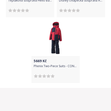
Teplaková souprava Hello Baby 98
Disney chlapecká souprava Avengers 164 šedá/červená
5669
Kč
Phenix Two-Piece Suits - CONV 2-6