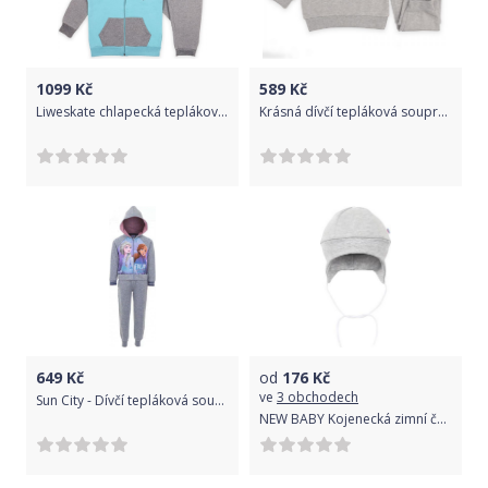
1099
Kč
589
Kč
Liweskate chlapecká tepláková souprava přírodní bavlna Cigit Kids 4-9 let -12 -Mo -97
Krásná dívčí tepláková souprava s volánky Cigit 92
649
Kč
od
176
Kč
ve
3 obchodech
Sun City - Dívčí tepláková souprava Ledové království - Frozen Elsa a Anna - šedá 122
NEW BABY Kojenecká zimní čepička New Baby Žirafa Barva: Šedá, Velikost: 56 (0-3m)