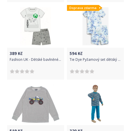
Doprava zdarma
389
Kč
594
Kč
Fashion UK - Dětské bavlněné letní pyžamo XBOX konzole - bílé 140
Tie Dye Pyžamový set dětský GAP | Modrá | Dívčí | 18-24 měsíců
519
Kč
320
Kč