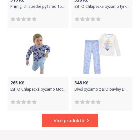
Primigi chlapecké pyžamo 154 šedá
ESITO Chlapecké pyžamo tyrkysové kostky vel. 116 - 122, Barva tyrkysová kostka malá, Velikost 122
265
Kč
348
Kč
ESITO Chlapecké pyžamo Motorky vel. 92 - 110, Barva na modré, Velikost 86
Dívčí pyžamo z BIO bavlny DISNEY FROZEN FOREST bílé Velikost: 104
Více produktů