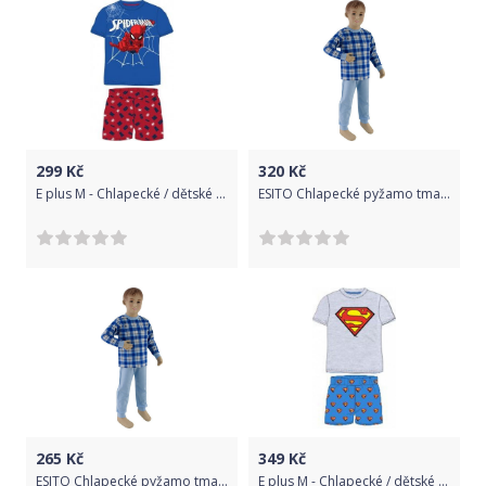
299
Kč
320
Kč
E plus M - Chlapecké / dětské bavlněné letní pyžamo Spiderman MARVEL - modré 128
ESITO Chlapecké pyžamo tmavé modré kostky vel. 116 - 122, Barva tmavé modré kostky, Velikost 122
265
Kč
349
Kč
ESITO Chlapecké pyžamo tmavé modré kostky vel. 92 - 110, Barva tmavé modré kostky, Velikost 110
E plus M - Chlapecké / dětské letní pyžamo Superman - šedé / 100% bavlna 134