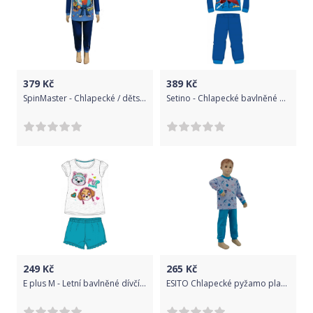
379
Kč
389
Kč
SpinMaster - Chlapecké / dětské bavlněné pyžamo Tlapková patrola / Paw Patrol - tm. modré 104
Setino - Chlapecké bavlněné pyžamo s dlouhým rukávem Spiderman MARVEL - modré 128
249
Kč
265
Kč
E plus M - Letní bavlněné dívčí pyžamo s krátkým rukávem Tlapková patrola - Paw Patrol - šedé 128
ESITO Chlapecké pyžamo planety na modré vel. 80 - 110, Barva planety na modré, Velikost 80