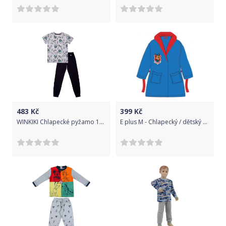
483
Kč
399
Kč
WINKIKI Chlapecké pyžamo 152 šedá/černá
E plus M - Chlapecký / dětský župan Tlapková patrola - Paw Patrol - Chase 92