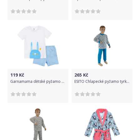
119
Kč
265
Kč
Garnamama dětské pyžamo s potiskem svítícím ve tmě Neon Summer 86 světle modrá/bílá
ESITO Chlapecké pyžamo tyrkysový puntík vel. 92 - 110, Barva tyrkysová puntík, Velikost 92