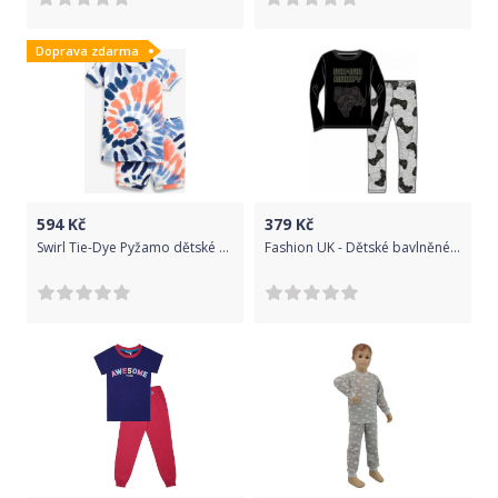
Doprava zdarma
594
Kč
379
Kč
Swirl Tie-Dye Pyžamo dětské GAP | Modrá Oranžová | Dívčí | 3 roky
Fashion UK - Dětské bavlněné pyžamo Gamer ready s obrázkem herní konzole 116