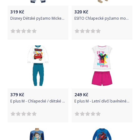
319
Kč
320
Kč
Disney Dětské pyžamo Mickey Mouse šedá 80
ESITO Chlapecké pyžamo modrý maskáč vel. 116 - 122, Barva maskáč modrá, Velikost 122
379
Kč
249
Kč
E plus M - Chlapecké / dětské bavlněné pyžamo BLESK MCQUEEN 95 - Auta - Cars / Pixar - modré 116
E plus M - Letní dívčí bavlněné pyžamo zajíček Bing - růžové 104