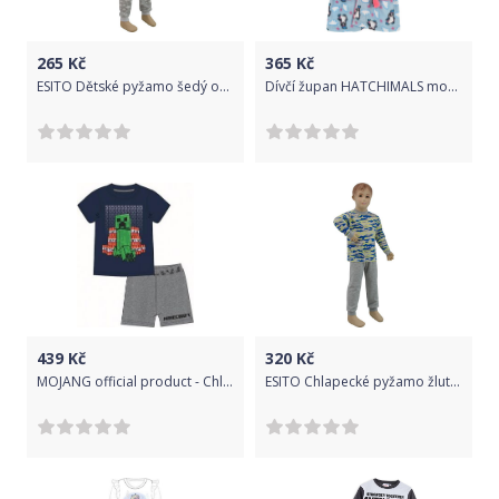
265
Kč
365
Kč
ESITO Dětské pyžamo šedý obláček vel. 80 - 110, Barva obláček šedá, Velikost 110
Dívčí župan HATCHIMALS modrý Velikost: 98
439
Kč
320
Kč
MOJANG official product - Chlapecké bavlněné letní pyžamo Minecraft Creeper TNT - tm. modré 128
ESITO Chlapecké pyžamo žlutý maskáč vel. 116, Barva maskáč modrá / žlutá, Velikost 116