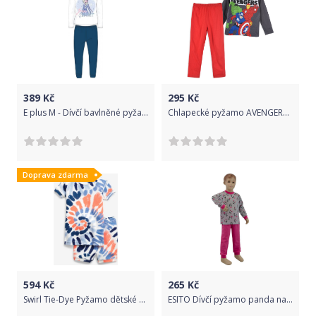
389
Kč
295
Kč
E plus M - Dívčí bavlněné pyžamo s dlouhým rukávem Ledové království / Frozen - Elsa 128
Chlapecké pyžamo AVENGERS STRONGER šedé Velikost: 104
Doprava zdarma
594
Kč
265
Kč
Swirl Tie-Dye Pyžamo dětské GAP | Modrá Oranžová | Dívčí | 18-24 měsíců
ESITO Dívčí pyžamo panda na šedé vel. 92 - 110, Barva panda na šedé, Velikost 92