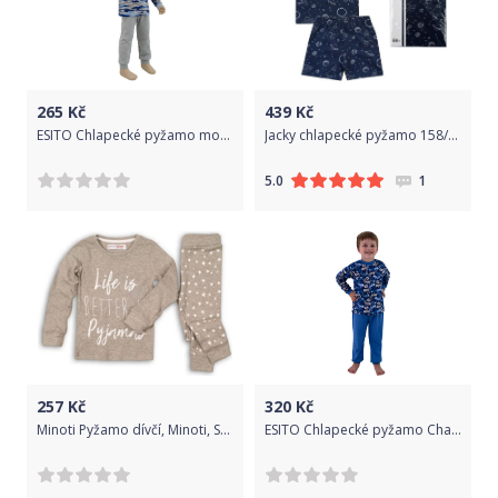
265
Kč
439
Kč
ESITO Chlapecké pyžamo modrý maskáč vel. 86 - 110, Barva maskáč modrá, Velikost 110
Jacky chlapecké pyžamo 158/164 modrá
1
5.0
257
Kč
320
Kč
Minoti Pyžamo dívčí, Minoti, SLEEPOVER 7, šedá - 98/104
ESITO Chlapecké pyžamo Chameleon vel. 116 - 122, Barva tmavě modrá, Velikost 122