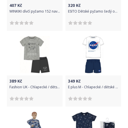
407
Kč
320
Kč
WINKIKI dívčí pyžamo 152 navy/raspberry
ESITO Dětské pyžamo šedý obláček vel. 116 - 122, Barva obláček šedá, Velikost 116
389
Kč
349
Kč
Fashion UK - Chlapecké / dětské letní pyžamo XBOX - konzola - šedé 140
E plus M - Chlapecké / dětské letní pyžamo logo NASA - bílé 128