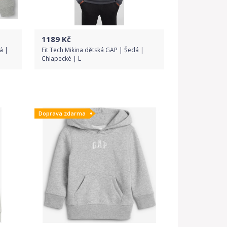
1189
Kč
á |
Fit Tech Mikina dětská GAP | Šedá |
Chlapecké | L
Do obchodu
Doprava zdarma
Detail produktu