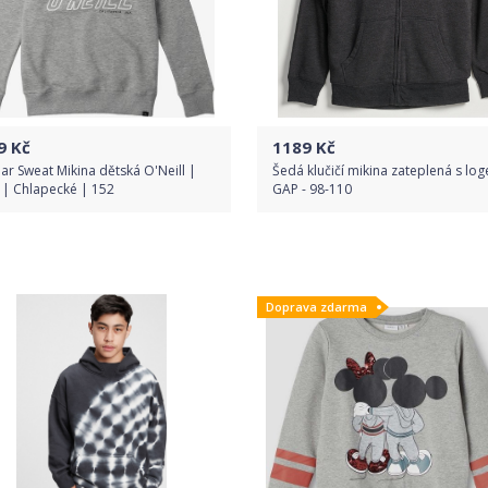
9
Kč
1189
Kč
ear Sweat Mikina dětská O'Neill |
Šedá klučičí mikina zateplená s lo
 | Chlapecké | 152
GAP - 98-110
Do obchodu
Do obchodu
Doprava zdarma
Detail produktu
Detail produktu