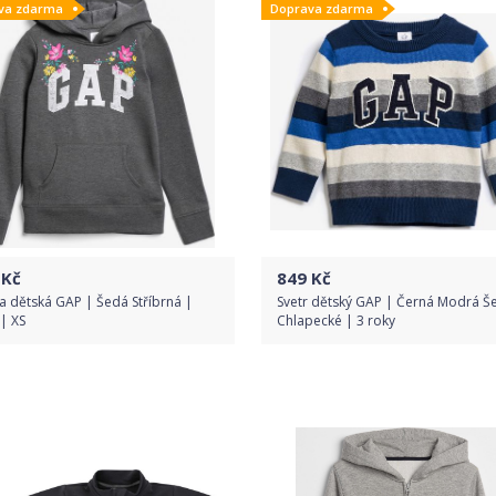
va zdarma
Doprava zdarma
Kč
849
Kč
a dětská GAP | Šedá Stříbrná |
Svetr dětský GAP | Černá Modrá Š
 | XS
Chlapecké | 3 roky
Do obchodu
Do obchodu
Detail produktu
Detail produktu