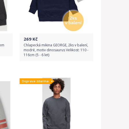
269
Kč
gem
Chlapecká mikina GEORGE, 2ks v balení,
modré, motiv dinosaurus Velikost: 110 -
116cm (5 - 6 let)
Do obchodu
Doprava zdarma
Detail produktu