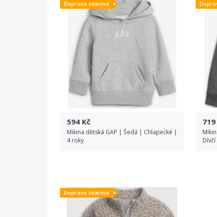
Doprava zdarma
Dopra
594
Kč
719
Mikina dětská GAP | Šedá | Chlapecké |
Mikin
4 roky
Dívčí
Do obchodu
Doprava zdarma
Detail produktu