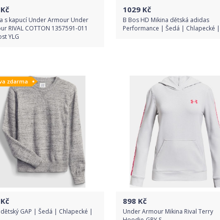
Kč
1029
Kč
na s kapucí Under Armour Under
B Bos HD Mikina dětská adidas
ur RIVAL COTTON 1357591-011
Performance | Šedá | Chlapecké |
ost YLG
Do obchodu
Do obchodu
va zdarma
Detail produktu
Detail produktu
Kč
898
Kč
 dětský GAP | Šedá | Chlapecké |
Under Armour Mikina Rival Terry
Hoodie-GRY S