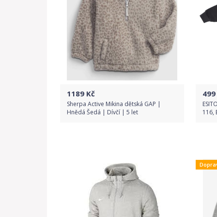
1189
Kč
499
Sherpa Active Mikina dětská GAP |
ESITO
Hnědá Šedá | Dívčí | 5 let
116, 
Do obchodu
Dopra
Detail produktu