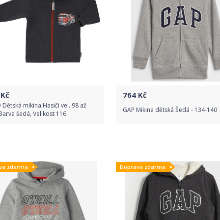
Kč
764
Kč
 Dětská mikina Hasiči vel. 98 až
GAP Mikina dětská Šedá - 134-140
Barva šedá, Velikost 116
Do obchodu
Do obchodu
va zdarma
Doprava zdarma
Detail produktu
Detail produktu