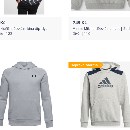
Kč
749
Kč
klučičí dětská mikina dip-dye
Minnie Mikina dětská name it | Šed
e - 128
Dívčí | 116
Do obchodu
Do obchodu
Doprava zdarma
Detail produktu
Detail produktu