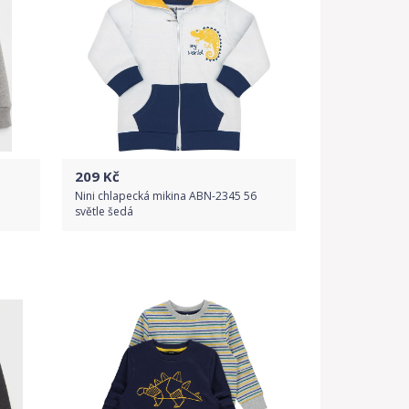
209
Kč
Nini chlapecká mikina ABN-2345 56
světle šedá
Do obchodu
Detail produktu