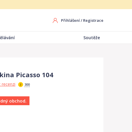
Přihlášení
/
Registrace
ělávání
Soutěže
kina Picasso 104
 recenzi
300
ádný obchod.