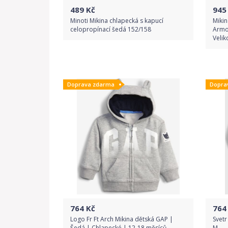
489
Kč
945
Minoti Mikina chlapecká s kapucí
Miki
celopropínací šedá 152/158
Armo
Velik
Do obchodu
Doprava zdarma
Dopra
Detail produktu
764
Kč
764
Logo Fr Ft Arch Mikina dětská GAP |
Svetr
Šedá | Chlapecké | 12-18 měsíců
M