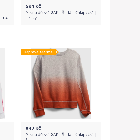
594
Kč
Mikina dětská GAP | Šedá | Chlapecké |
 104
3 roky
Do obchodu
Doprava zdarma
Detail produktu
849
Kč
Mikina dětská GAP | Šedá | Chlapecké |
S