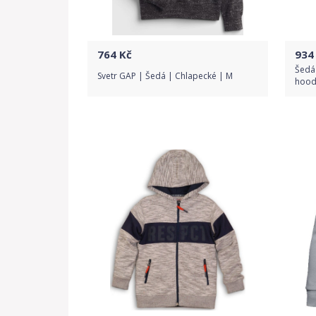
764
Kč
934
Šedá 
Svetr GAP | Šedá | Chlapecké | M
hoodi
Do obchodu
Detail produktu