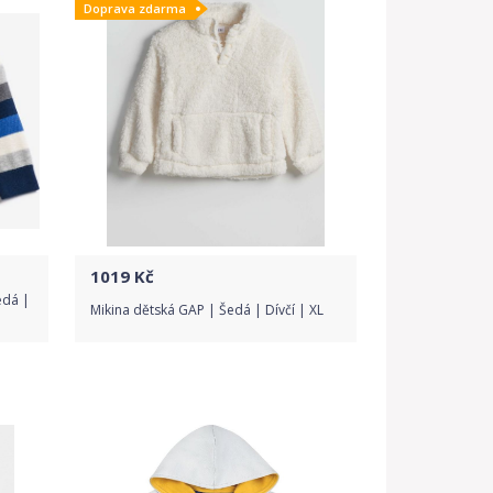
Doprava zdarma
1019
Kč
edá |
Mikina dětská GAP | Šedá | Dívčí | XL
Do obchodu
Detail produktu