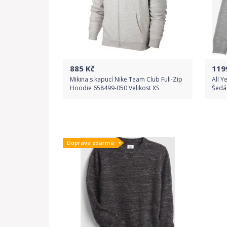
885
Kč
119
Mikina s kapucí Nike Team Club Full-Zip
All Y
Hoodie 658499-050 Velikost XS
Šedá
Do obchodu
Doprava zdarma
Detail produktu