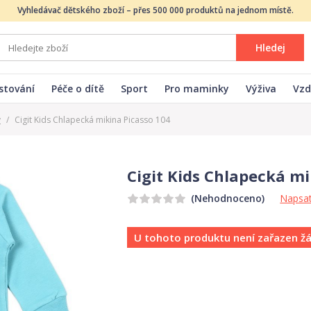
Vyhledávač dětského zboží – přes 500 000 produktů na jednom místě.
Hledej
stování
Péče o dítě
Sport
Pro maminky
Výživa
Vzd
y
/
Cigit Kids Chlapecká mikina Picasso 104
Cigit Kids Chlapecká mi
Napsat
(Nehodnoceno)
U tohoto produktu není zařazen ž