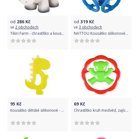
od
286
Kč
od
319
Kč
ve
2 obchodech
ve
3 obchodech
Tikiri Farm - chrastítko a kousátko z přírodního kaučuku, kravička
NATTOU Kousátko silikonové míč 2v1 bez BPA 10 cm modrá
95
Kč
69
Kč
Kousátko dětské silikonové - DINO pistáciové - Canpol
Chrastítko kruh medvěd, zajíc 2 druhy