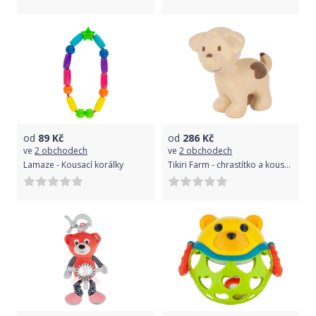
od
89
Kč
od
286
Kč
ve
2 obchodech
ve
2 obchodech
Lamaze - Kousací korálky
Tikiri Farm - chrastítko a kousátko z přírodního kaučuku, pejsek