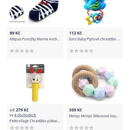
89
Kč
112
Kč
Attipas Ponožky Marine Anchor red
Euro Baby Plyšové chrastítko s kousátkem a pískátkem SLON
od
279
Kč
369
Kč
ve
4 obchodech
Mimijo Mimijo Silikonové kousátko a chrastítko 2v1 Penelope - pastelové
Petitcollage Chrastítko pískací zajíček