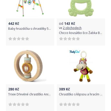
442
Kč
od
143
Kč
ve
2 obchodech
Baby hrazdička s chrastítky 59x53x48cm Baby´s Happiness
Chicco kousátko Eco Žabka Burt zelená
280
Kč
389
Kč
Trixie Dřevěné chrastítko Animal Mr. Lion 2021
Chrastítko s klipsou a hracím strojkem Baby Ono - KONÍČEK