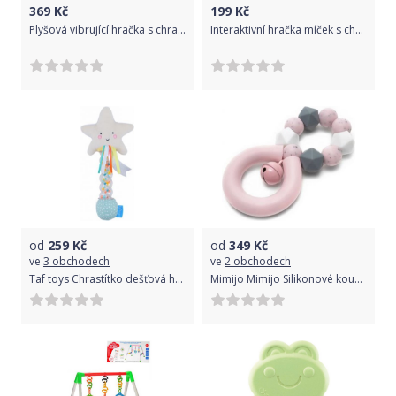
369
Kč
199
Kč
Plyšová vibrující hračka s chrastítkem Canpol Medvídek
Interaktivní hračka míček s chrastítkem Canpol Zelený Medvídek 2019
od
259
Kč
od
349
Kč
ve
3 obchodech
ve
2 obchodech
Taf toys Chrastítko dešťová hůlka Hvězdička
Mimijo Mimijo Silikonové kousátko a chrastítko s rolničkou 4ever - Pink