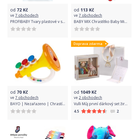
od
72
Kč
od
113
Kč
ve
7 obchodech
ve
7 obchodech
PROFIBABY Tvary plastové v sáčku
BABY MIX Chrastítko Baby Mix s melodií saxofon červený
Doprava zdarma
od
70
Kč
od
1049
Kč
ve
7 obchodech
ve
2 obchodech
BAYO | Nezařazeno | Chrastítko Bayo trubka | Dle obrázku |
Vulli Můj první dárkový set žirafa Sophie & chrastítko
2
4.5