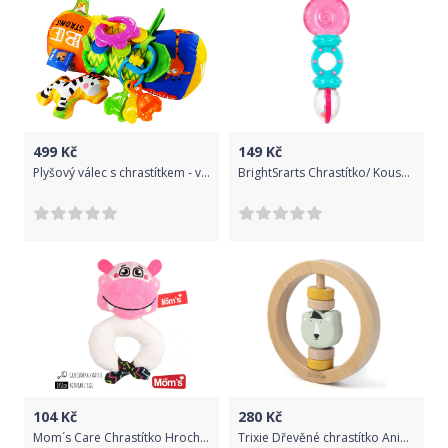
499
Kč
149
Kč
Plyšový válec s chrastítkem - verze pro chlapce
BrightSrarts Chrastítko/ Kousátko, 3m+
104
Kč
280
Kč
Mom´s Care Chrastítko Hroch 2018
Trixie Dřevěné chrastítko Animal Mr. Polar Bear 2021