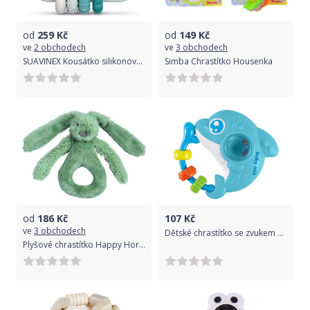
od
259
Kč
od
149
Kč
ve
2 obchodech
ve
3 obchodech
SUAVINEX Kousátko silikonové +6m - modré
Simba Chrastítko Housenka
od
186
Kč
107
Kč
ve
3 obchodech
Dětské chrastítko se zvukem Baby Mix Delfín
Plyšové chrastítko Happy Horse králíček Richie 18 cm Zelené