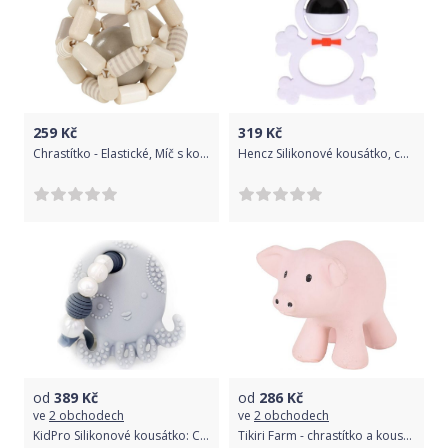
259
Kč
319
Kč
Chrastítko - Elastické, Míč s koulí bílo-šedý (Goki)
Hencz Silikonové kousátko, chrastítko Žabka - černobílá
od
389
Kč
od
286
Kč
ve
2 obchodech
ve
2 obchodech
KidPro Silikonové kousátko: Chobotnička perla
Tikiri Farm - chrastítko a kousátko z přírodního kaučuku, prasátko