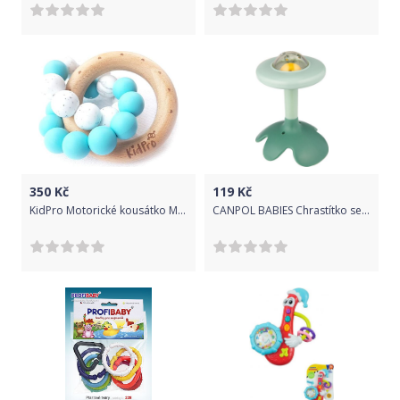
350
Kč
119
Kč
KidPro Motorické kousátko Moře
CANPOL BABIES Chrastítko senzorické s kousátkem zelené