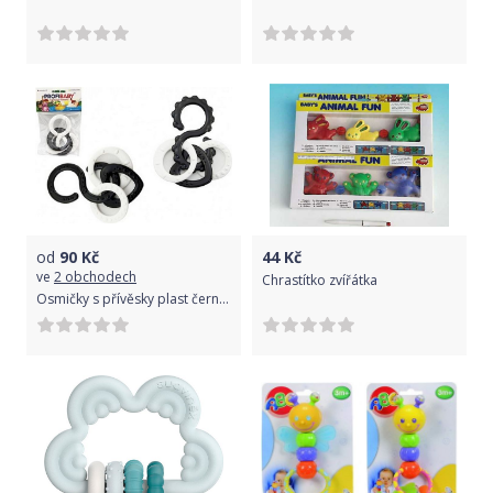
od
90
Kč
44
Kč
ve
2 obchodech
Chrastítko zvířátka
Osmičky s přívěsky plast černobílé 10cm v sáčku 0m+ 2druhy