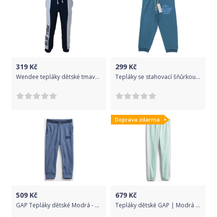
319
Kč
299
Kč
Wendee tepláky dětské tmavě modrá 122
Tepláky se stahovací šňůrkou - 6-7let/116-122/Indigo modrá
Doprava zdarma
509
Kč
679
Kč
GAP Tepláky dětské Modrá - 12-18M
Tepláky dětské GAP | Modrá | Dívčí | XL