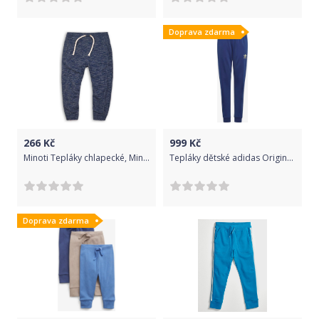
Doprava zdarma
266
Kč
999
Kč
Minoti Tepláky chlapecké, Minoti, NINETY 4, modrá
Tepláky dětské adidas Originals | Modrá | Chlapecké | 152
Doprava zdarma