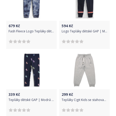
679
Kč
594
Kč
Fash Fleece Logo Tepláky dětské GAP | Modrá | Dívčí | 12-18 měsíců
Logo Tepláky dětské GAP | Modrá | Chlapecké | 3 roky
339
Kč
299
Kč
Tepláky dětské GAP | Modrá | Dívčí | 12-18 měsíců
Tepláky Cigit Kids se stahovací šňůrkou - 104-110/Modrá/97% Bavlna, 3% Elastan