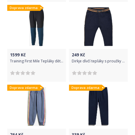
Doprava zdarma
1599
Kč
249
Kč
Training First Mile Tepláky dětské Puma | Černá Modrá | Chlapecké | XL
Dirkje dívčí tepláky s proužky WD0407A 86 tmavě modrá
Doprava zdarma
Doprava zdarma
764
Kč
339
Kč