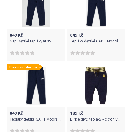
849
Kč
849
Kč
Gap Dětské tepláky fit XS
Tepláky dětské GAP | Modrá | Chlapecké | L
Doprava zdarma
849
Kč
189
Kč
Tepláky dětské GAP | Modrá | Chlapecké | XXL
Dirkje dívčí tepláky – citron VD0408A 86 tmavě modrá