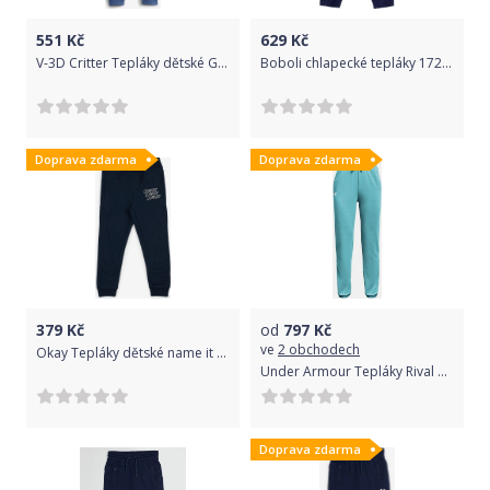
551
Kč
629
Kč
V-3D Critter Tepláky dětské GAP | Modrá | Chlapecké | 2 roky
Boboli chlapecké tepláky 172 modrá
Doprava zdarma
Doprava zdarma
379
Kč
od
797
Kč
ve
2 obchodech
Okay Tepláky dětské name it | Modrá | Chlapecké | 146
Under Armour Tepláky Rival Terry Taped Pant-BLU S
Doprava zdarma