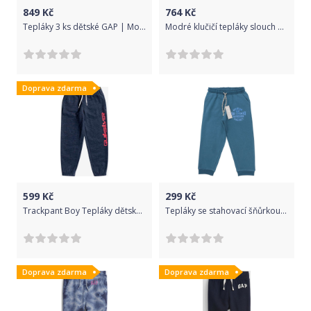
849
Kč
764
Kč
Tepláky 3 ks dětské GAP | Modrá Šedá | Chlapecké | 12-18 měsíců
Modré klučičí tepláky slouch GAP - 98-110
Doprava zdarma
599
Kč
299
Kč
Trackpant Boy Tepláky dětské Quiksilver | Modrá | Chlapecké | 6
Tepláky se stahovací šňůrkou - 8-9let/128-134/Indigo modrá
Doprava zdarma
Doprava zdarma