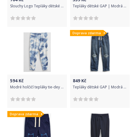
Slouchy Logo Tepláky dětské GAP | Modrá | Dívčí | L
Tepláky dětské GAP | Modrá | Chlapecké | 5 let
Doprava zdarma
594
Kč
849
Kč
Modré holčičí tepláky tie-dey pull-on jogger - 80-86
Tepláky dětské GAP | Modrá | Chlapecké | 5 let
Doprava zdarma