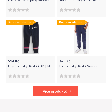
ESITO Dětské tepláky Radovan vel. 92 až 104, Barva bílo-modrá, Velikost 104
Voltano Tepláky dětské name it | Modrá | Chlapecké | 140
Doprava zdarma
Doprava zdarma
594
Kč
479
Kč
Logo Tepláky dětské GAP | Modrá | Chlapecké | 18-24 měsíců
Eric Tepláky dětské Sam 73 | Modrá | Chlapecké | 164
Více produktů