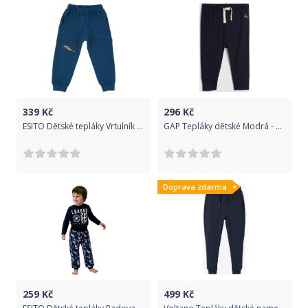
339
Kč
296
Kč
ESITO Dětské tepláky Vrtulník vel. 98 až 116, Barva modrá, Velikost 116
GAP Tepláky dětské Modrá - 3-6M
Doprava zdarma
259
Kč
499
Kč