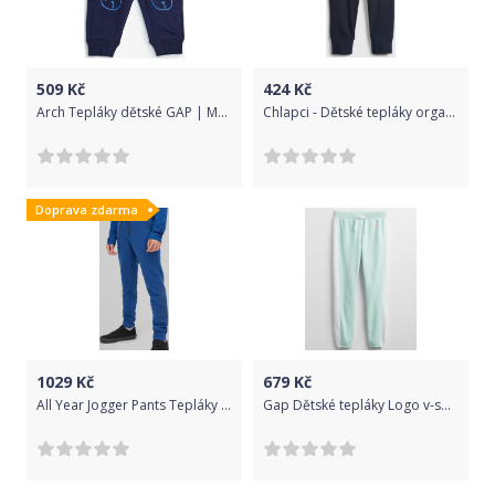
509
Kč
424
Kč
Arch Tepláky dětské GAP | Modrá | Chlapecké | 18-24 měsíců
Chlapci - Dětské tepláky organic Modrá - 80-86
Doprava zdarma
1029
Kč
679
Kč
All Year Jogger Pants Tepláky dětské O'Neill | Modrá | Chlapecké | 152
Gap Dětské tepláky Logo v-sp jogger S