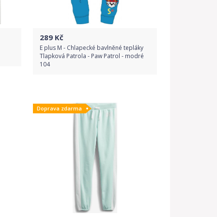
289
Kč
E plus M - Chlapecké bavlněné tepláky
Tlapková Patrola - Paw Patrol - modré
104
Do obchodu
Doprava zdarma
Detail produktu