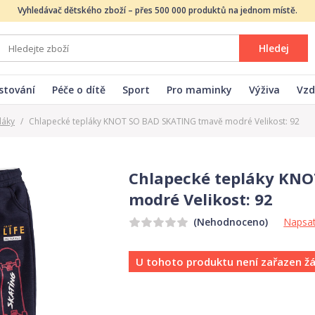
Vyhledávač dětského zboží – přes 500 000 produktů na jednom místě.
Hledej
stování
Péče o dítě
Sport
Pro maminky
Výživa
Vzd
láky
/
Chlapecké tepláky KNOT SO BAD SKATING tmavě modré Velikost: 92
Chlapecké tepláky KN
modré Velikost: 92
Napsat
(Nehodnoceno)
U tohoto produktu není zařazen ž