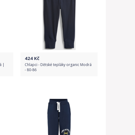
424
Kč
á |
Chlapci - Dětské tepláky organic Modrá
- 80-86
Do obchodu
Detail produktu