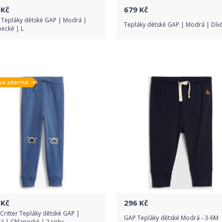
Kč
679
Kč
 Tepláky dětské GAP | Modrá |
Tepláky dětské GAP | Modrá | Dívč
ecké | L
Do obchodu
Do obchodu
va zdarma
Detail produktu
Detail produktu
Kč
296
Kč
Critter Tepláky dětské GAP |
GAP Tepláky dětské Modrá - 3-6M
á | Chlapecké | 2 roky