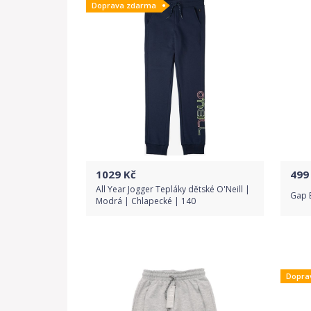
Doprava zdarma
1029
Kč
499
All Year Jogger Tepláky dětské O'Neill |
Gap 
Modrá | Chlapecké | 140
Do obchodu
Dopra
Detail produktu