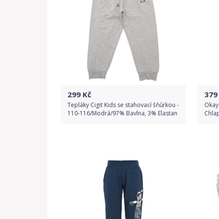
299
Kč
379
Tepláky Cigit Kids se stahovací šňůrkou -
Okay
110-116/Modrá/97% Bavlna, 3% Elastan
Chla
Do obchodu
Detail produktu