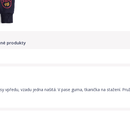
né produkty
y vpředu, vzadu jedna našitá. V pase guma, tkanička na stažení. Pružn