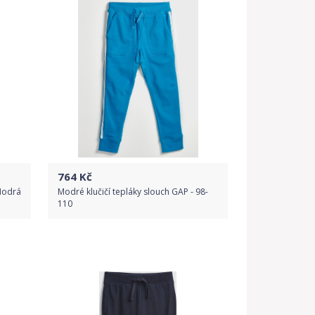
764
Kč
Modrá
Modré klučičí tepláky slouch GAP - 98-
110
Do obchodu
Detail produktu