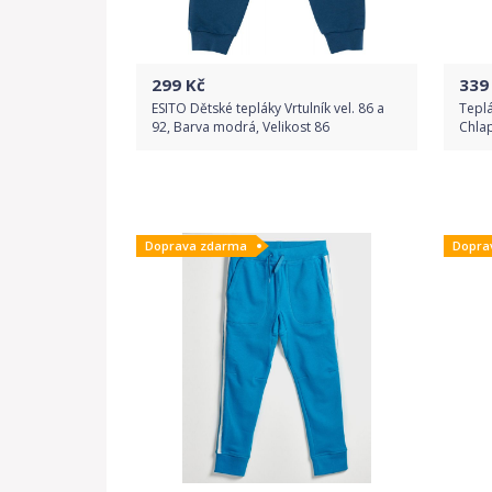
299
Kč
339
ESITO Dětské tepláky Vrtulník vel. 86 a
Tepl
92, Barva modrá, Velikost 86
Chlap
Do obchodu
Doprava zdarma
Dopra
Detail produktu