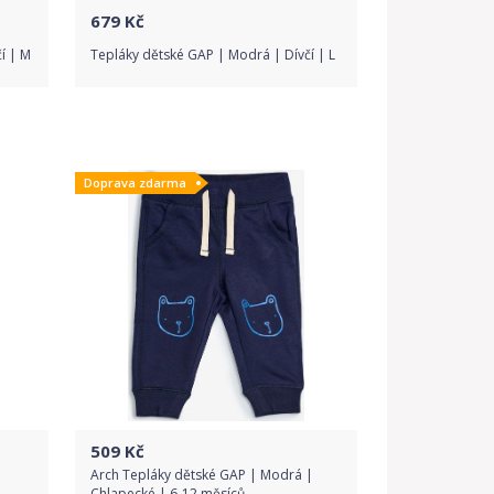
679
Kč
í | M
Tepláky dětské GAP | Modrá | Dívčí | L
Do obchodu
Doprava zdarma
Detail produktu
509
Kč
Arch Tepláky dětské GAP | Modrá |
Chlapecké | 6-12 měsíců