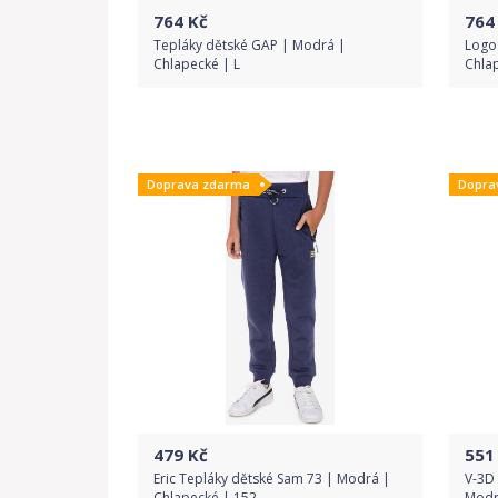
764
Kč
764
Tepláky dětské GAP | Modrá |
Logo
Chlapecké | L
Chlap
Do obchodu
Doprava zdarma
Dopra
Detail produktu
479
Kč
551
Eric Tepláky dětské Sam 73 | Modrá |
V-3D 
Chlapecké | 152
Modr