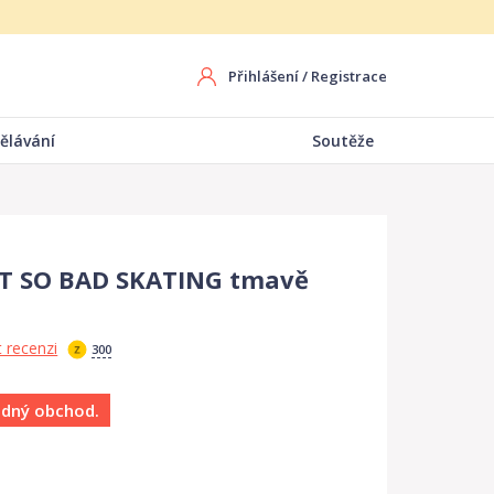
Přihlášení
/
Registrace
ělávání
Soutěže
OT SO BAD SKATING tmavě
 recenzi
300
ádný obchod.