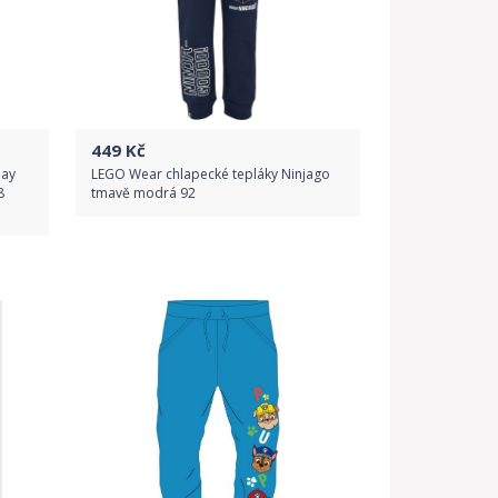
449
Kč
day
LEGO Wear chlapecké tepláky Ninjago
8
tmavě modrá 92
Do obchodu
Detail produktu