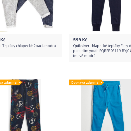
Kč
599
Kč
ti Tepláky chlapecké 2pack modrá
Quiksilver chlapecké tepláky Easy 
2
pant slim youth EQBFB03119-BYJ0 
tmavě modrá
Do obchodu
Do obchodu
va zdarma
Doprava zdarma
Detail produktu
Detail produktu