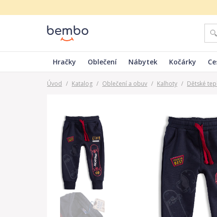
Hračky
Oblečení
Nábytek
Kočárky
Ce
Úvod
/
Katalog
/
Oblečení a obuv
/
Kalhoty
/
Dětské tep