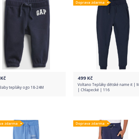
Doprava zdarma
Kč
499
Kč
Voltano Tepláky dětské name it | 
Baby tepláky ogo 18-24M
| Chlapecké | 116
Do obchodu
Do obchodu
va zdarma
Doprava zdarma
Detail produktu
Detail produktu