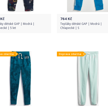
Kč
764
Kč
áky dětské GAP | Modrá |
Tepláky dětské GAP | Modrá |
ecké | 5 let
Chlapecké | S
Do obchodu
Do obchodu
va zdarma
Doprava zdarma
Detail produktu
Detail produktu