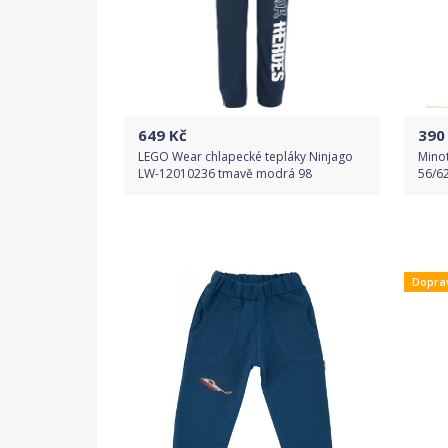
649
Kč
390
LEGO Wear chlapecké tepláky Ninjago
Mino
LW-12010236 tmavě modrá 98
56/6
Do obchodu
Dopra
Detail produktu