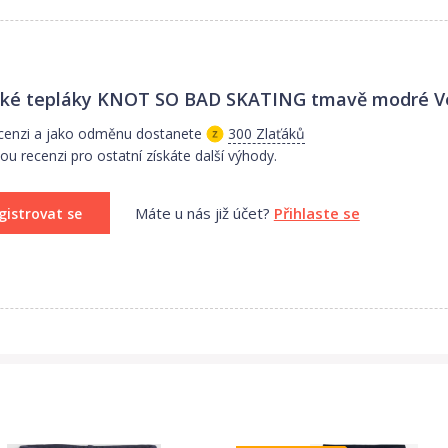
ké tepláky KNOT SO BAD SKATING tmavě modré Vel
cenzi a jako odměnu dostanete
300 Zlaťáků
ou recenzi pro ostatní získáte další výhody.
Máte u nás již účet?
Přihlaste se
gistrovat se