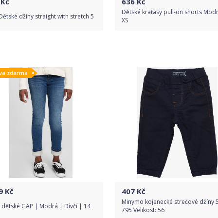
Kč
636
Kč
Dětské kraťasy pull-on shorts Modr
ětské džíny straight with stretch 5
XS
Do obchodu
Do obchodu
va zdarma
Detail produktu
Detail produktu
9
Kč
407
Kč
Minymo kojenecké strečové džíny 5
 dětské GAP | Modrá | Dívčí | 14
795 Velikost: 56