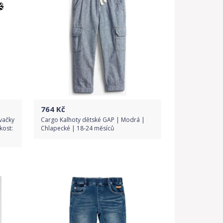
764
Kč
vačky
Cargo Kalhoty dětské GAP | Modrá |
kost:
Chlapecké | 18-24 měsíců
Do obchodu
Detail produktu