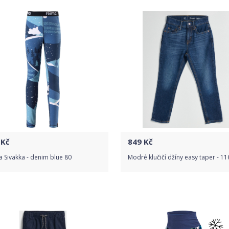
Detail produktu
Detail produktu
Kč
849
Kč
 Sivakka - denim blue 80
Modré klučičí džíny easy taper - 11
Do obchodu
Do obchodu
Detail produktu
Detail produktu