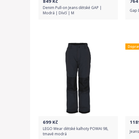
849
Kč
764
Denim Pull-on Jeans dětské GAP |
Gap D
Modrá | Dívčí | M
Do obchodu
Dopra
Detail produktu
699
Kč
118
LEGO Wear dětské kalhoty POWAI 98,
Jeans
tmavě modrá