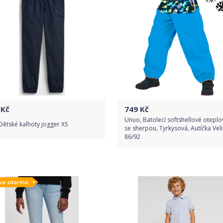
Kč
749
Kč
Unuo, Batolecí softshellové oteplo
ětské kalhoty jogger XS
se sherpou, Tyrkysová, Autíčka Veli
86/92
Do obchodu
Do obchodu
va zdarma
Detail produktu
Detail produktu