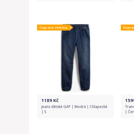
Do obchodu
Doprava zdarma
Dopra
Detail produktu
1189
Kč
159
Jeans dětské GAP | Modrá | Chlapecké
Train
| S
| Če
Do obchodu