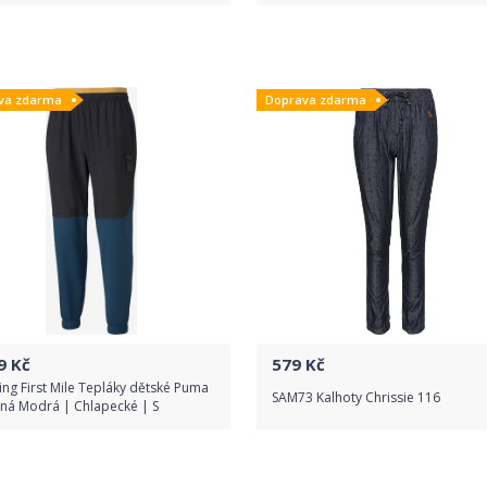
Do obchodu
Do obchodu
va zdarma
Doprava zdarma
Detail produktu
Detail produktu
9
Kč
579
Kč
ing First Mile Tepláky dětské Puma
SAM73 Kalhoty Chrissie 116
rná Modrá | Chlapecké | S
Do obchodu
Do obchodu