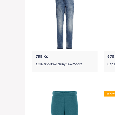
799
Kč
679
s.Oliver dětské džíny 164 modrá
Gap D
Do obchodu
Dopra
Detail produktu