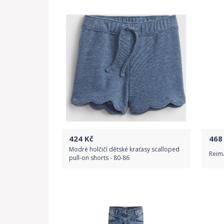
Detail produktu
424
Kč
468
Modré holčičí dětské kraťasy scalloped
Reima
pull-on shorts - 80-86
Do obchodu
Detail produktu