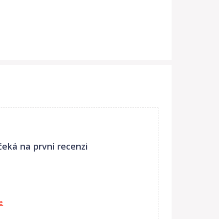
čeká na první recenzi
e