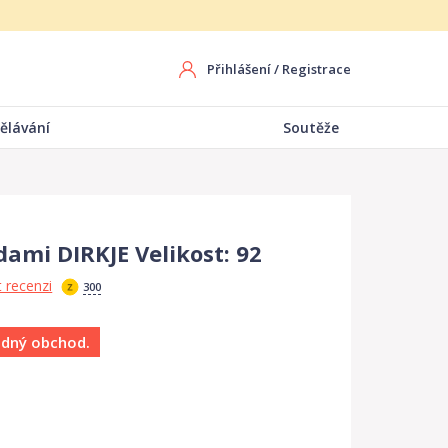
Přihlášení
/
Registrace
ělávání
Soutěže
ami DIRKJE Velikost: 92
 recenzi
300
ádný obchod.