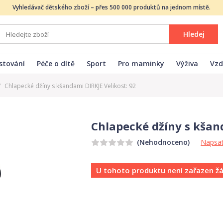
Vyhledávač dětského zboží – přes 500 000 produktů na jednom místě.
Hledej
stování
Péče o dítě
Sport
Pro maminky
Výživa
Vzd
/
Chlapecké džíny s kšandami DIRKJE Velikost: 92
Chlapecké džíny s kšand
Napsat
(Nehodnoceno)
U tohoto produktu není zařazen ž