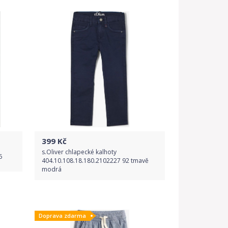
Detail produktu
399
Kč
s.Oliver chlapecké kalhoty
6
404.10.108.18.180.2102227 92 tmavě
modrá
Do obchodu
Doprava zdarma
Detail produktu