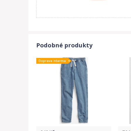
152
11 let
146-152 cm
164
12 let
158-164 cm
176
14 let
170-176 cm
Podobné produkty
Doprava zdarma