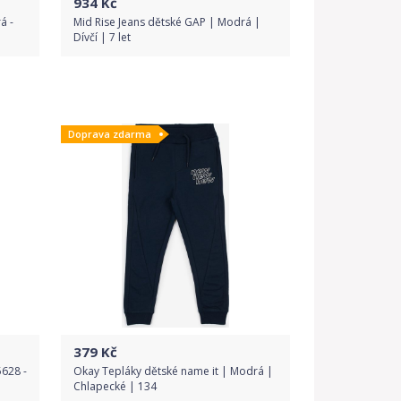
934
Kč
á -
Mid Rise Jeans dětské GAP | Modrá |
Dívčí | 7 let
Do obchodu
Doprava zdarma
Detail produktu
379
Kč
628 -
Okay Tepláky dětské name it | Modrá |
Chlapecké | 134