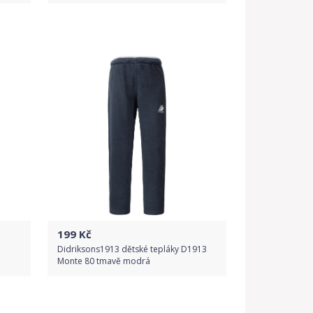
Do obchodu
Detail produktu
199
Kč
Didriksons1913 dětské tepláky D1913
Monte 80 tmavě modrá
Do obchodu