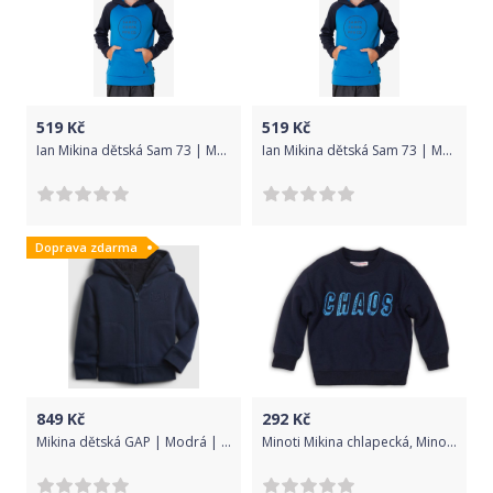
519
Kč
519
Kč
Ian Mikina dětská Sam 73 | Modrá | Chlapecké | 128
Ian Mikina dětská Sam 73 | Modrá | Chlapecké | 152
Doprava zdarma
849
Kč
292
Kč
Mikina dětská GAP | Modrá | Chlapecké | 2 roky
Minoti Mikina chlapecká, Minoti, PORT 10, modrá - 98/104