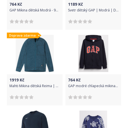
764
Kč
1189
Kč
GAP Mikina dětská Modrá - 98-110
Svetr dětský GAP | Modrá | Dívčí | S
Doprava zdarma
1919
Kč
764
Kč
Mahti Mikina dětská Reima | Modrá | Chlapecké | 134
GAP modré chlapecká mikina - S