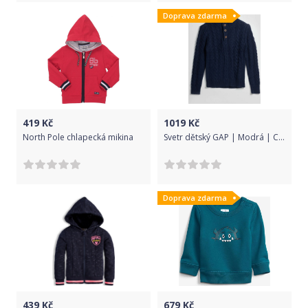
Doprava zdarma
419
Kč
1019
Kč
North Pole chlapecká mikina
Svetr dětský GAP | Modrá | Chlapecké | XL
Doprava zdarma
439
Kč
679
Kč