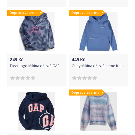
Doprava zdarma
Doprava zdarma
849
Kč
449
Kč
Fash Logo Mikina dětská GAP | Modrá | Dívčí | 4 roky
Okay Mikina dětská name it | Modrá | Chlapecké | 134/140
Doprava zdarma