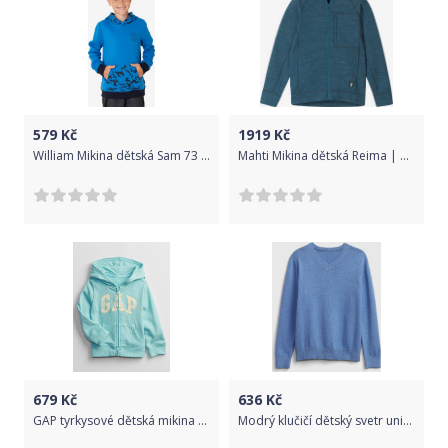
579
Kč
1919
Kč
William Mikina dětská Sam 73 | Modrá | Chlapecké | 152
Mahti Mikina dětská Reima | Modrá | Chlapecké | 158
679
Kč
636
Kč
GAP tyrkysové dětská mikina se zipem - 2YRS
Modrý klučičí dětský svetr uniform GAP - 98-110