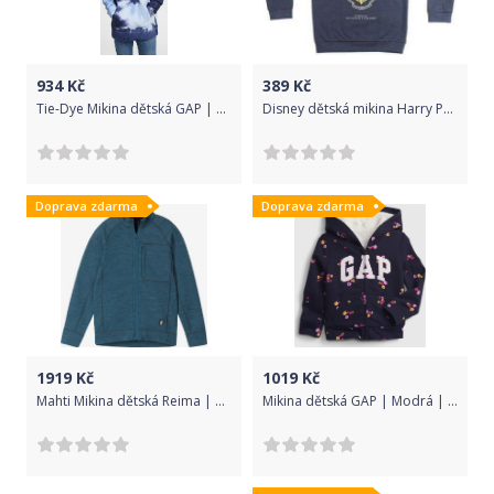
934
Kč
389
Kč
Tie-Dye Mikina dětská GAP | Modrá | Chlapecké | L
Disney dětská mikina Harry Potter 2200008157 116 tmavě modrá
Doprava zdarma
Doprava zdarma
1919
Kč
1019
Kč
Mahti Mikina dětská Reima | Modrá | Chlapecké | 146
Mikina dětská GAP | Modrá | Dívčí | 4 roky