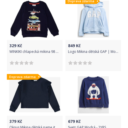
Doprava zdarma
329
Kč
849
Kč
WINKIKI chlapecká mikina 98 Navy
Logo Mikina dětská GAP | Modrá | Dívčí | XL
Doprava zdarma
379
Kč
679
Kč
Oksus Mikina dětská name it | Modrá | Dívčí | 122/128
Svetr GAP Modrá - 2YRS