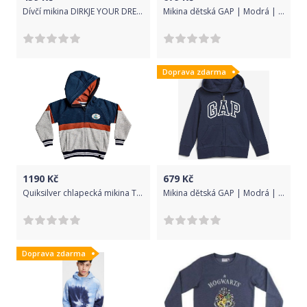
Dívčí mikina DIRKJE YOUR DREAMS Velikost: 98
Mikina dětská GAP | Modrá | Chlapecké | 0-3 měsíce
Doprava zdarma
1190
Kč
679
Kč
Quiksilver chlapecká mikina Tassie gully zip 122 modrá
Mikina dětská GAP | Modrá | Chlapecké | 2 roky
Doprava zdarma