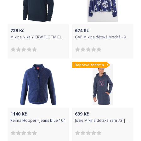
729
Kč
674
Kč
Mikina Nike Y CRW FLC TM CLUB19 aj1545-451 Velikost XS
GAP Mikina dětská Modrá - 98-110
Doprava zdarma
1140
Kč
699
Kč
Reima Hopper - Jeans blue 104
Josie Mikina dětská Sam 73 | Modrá | Dívčí | 164