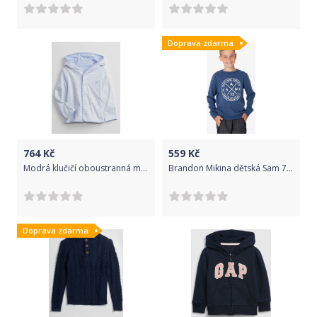
Doprava zdarma
764
Kč
559
Kč
Modrá klučičí oboustranná mikina - 50-62
Brandon Mikina dětská Sam 73 | Modrá | Chlapecké | 116
Doprava zdarma