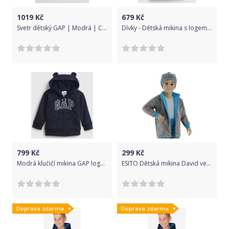
1019
Kč
679
Kč
Svetr dětský GAP | Modrá | Chlapecké | XXL
Dívky - Dětská mikina s logem GAP Modrá - 86-92
799
Kč
299
Kč
Modrá klučičí mikina GAP logo fleece - 62-68
ESITO Dětská mikina David vel. 122 a 128, Barva tyrkysová, Velikost 128
Doprava zdarma
Doprava zdarma