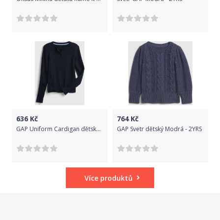
636
Kč
764
Kč
GAP Uniform Cardigan dětský Modrá - 98-110
GAP Svetr dětský Modrá - 2YRS
Více produktů