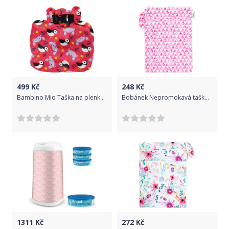
499
Kč
248
Kč
Bambino Mio Taška na plenky Nice
Bobánek Nepromokavá taška extra jemná normal Trojúhelníčky
1311
Kč
272
Kč