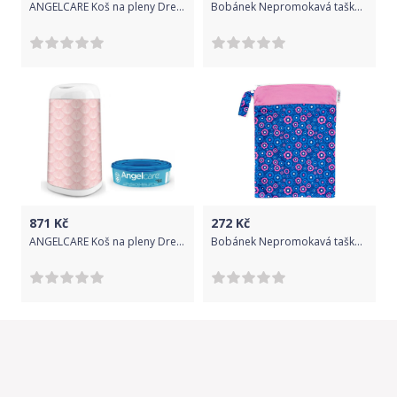
ANGELCARE Koš na pleny Dress Up + 1 kazeta + náhradní kazety 3 ks + potah na koš Flower
Bobánek Nepromokavá taška normal Růžové květiny
871
Kč
272
Kč
ANGELCARE Koš na pleny Dress Up + 1 kazeta + potah na koš Flower
Bobánek Nepromokavá taška normal Modré květy