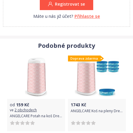
Registrovat se
Máte u nás již účet?
Přihlaste se
Podobné produkty
Doprava zdarma
od
159
Kč
1743
Kč
ve
2 obchodech
ANGELCARE Koš na pleny Dress Up + 1 kazeta + náhradní kazety 6 ks + potah na koš Flower
ANGELCARE Potah na koš Dress Up Flower