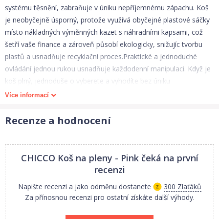
systému těsnění, zabraňuje v úniku nepříjemnému zápachu. Koš
je neobyčejně úsporný, protože využívá obyčejné plastové sáčky
místo nákladných výměnných kazet s náhradními kapsami, což
šetří vaše finance a zároveň působí ekologicky, snižujíc tvorbu
plastů a usnadňuje recyklační proces.Praktické a jednoduché
ovládání jednou rukou usnadňuje každodenní manipulaci. Když je
koš plný, jednoduše o vyberete a vyhodíte bez úniku
nepříjemných vůní.Kompaktní rozměry koše na pleny Chicco
Více informací
poskytují zároveň velkou kapacitu, až 25 plen *. (* Počet může
jemně kolísat v závislosti na velikosti plenek.) Bez zápachu Vejde
Recenze a hodnocení
se do něj až 25 plen Ovládání jednou rukou Snadné použití
Jakékoliv plastové sáček Bez potřeby speciálních kazet Rozměr:
26cm x 24,5cm x 48,5 cm
CHICCO Koš na pleny - Pink
čeká na první
recenzi
Napište recenzi a jako odměnu dostanete
300 Zlaťáků
Za přínosnou recenzi pro ostatní získáte další výhody.