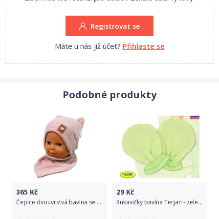
Registrovat se
Máte u nás již účet?
Přihlaste se
Podobné produkty
365
Kč
29
Kč
Čepice dvouvrstvá bavlna se šátkem - TEDDY pudrově růžová - vel.56-62
Rukavičky bavlna Terjan - zelené, vel. 1