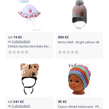
od
74
Kč
890
Kč
ve
3 obchodech
Reima Weft - Bright salmon 48
Dětská čepička New Baby Beruška 80 (9-12m)
od
341
Kč
95
Kč
ve
3 obchodech
Čepice dětská háčkovaná - PRUHY tyrkysové s oranžovou - vel.48-50