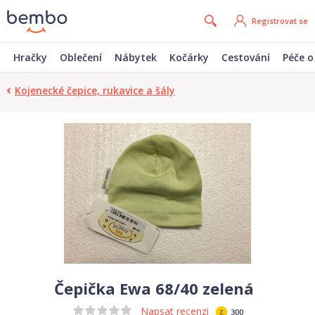
Registrovat se
Hračky
Oblečení
Nábytek
Kočárky
Cestování
Péče o
Kojenecké čepice, rukavice a šály
Čepička Ewa 68/40 zelená
Napsat recenzi
300