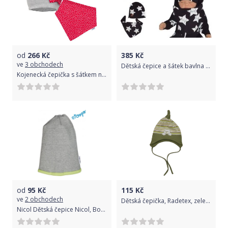
od
266
Kč
385
Kč
ve
3 obchodech
Dětská čepice a šátek bavlna - HVĚZDY na černém - vel.56
Kojenecká čepička s šátkem na krk New Baby Missy šedo-červená 68 (4-6m)
od
95
Kč
115
Kč
ve
2 obchodech
Dětská čepička, Radetex, zelený proužek s medvídkem
Nicol Dětská čepice Nicol, Boy - šedá/zelený lem 56 (0-3m)