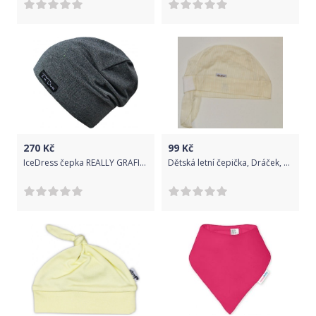
270
Kč
99
Kč
IceDress čepka REALLY GRAFIT Velikost: Dětská (vel.2) obvod 44-48cm
Dětská letní čepička, Dráček, Pirát krémový vel.52-54, Výprodej