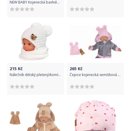
NEW BABY Kojenecká bavlněná čepička s oušky New Baby Paw hořčicová Dle obrázku 56 (0-3m)
215
Kč
265
Kč
Nákrčník dětský pletený/komínek - TEDDY BEAR bílý - BabyNellys
Čepice kojenecká semišková - TEDDY světle růžová - vel.68-74