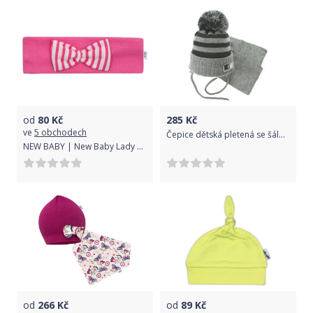
od
80
Kč
285
Kč
ve
5 obchodech
Čepice dětská pletená se šálou - TEAM šedé proužky - vel.2-4let
NEW BABY | New Baby Lady | Kojenecká čelenka New Baby Lady malinová | Růžová |
od
266
Kč
od
89
Kč