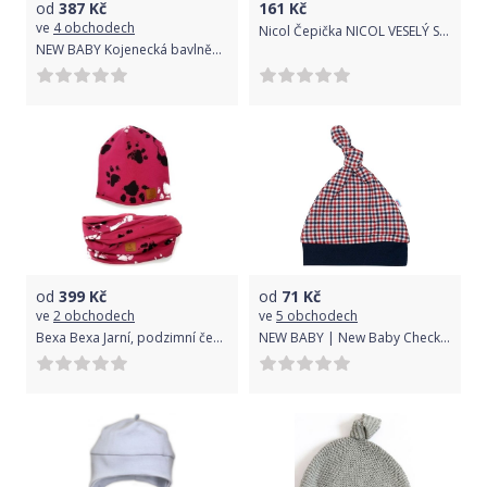
od
387
Kč
161
Kč
ve
4 obchodech
Nicol Čepička NICOL VESELÝ SLONÍK - MINKY 0/3měsíců
NEW BABY Kojenecká bavlněná čepička s oušky New Baby Favorite hnědá Hnědá 68 (4-6m)
od
399
Kč
od
71
Kč
ve
2 obchodech
ve
5 obchodech
Bexa Bexa Jarní, podzimní čepice komínek, Tlapky, bordó, vel. 92/98
NEW BABY | New Baby Checkered | Kojenecká bavlněná čepička New Baby Checkered | Modrá | 86 (12-18m)