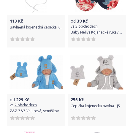
113
Kč
od
39
Kč
ve
3 obchodech
Bavlněná kojenecká čepička Koala Nature, Zelená, 56 (0-3m)
Baby Nellys Kojenecké rukavičky Růže - pudrové/granát
od
229
Kč
255
Kč
ve
2 obchodech
Čepička kojenecká bavlna - JSEM TU šedá - vel.56-62
Z&Z Z&Z Velurová, semišková čepička s oušky, sv. modrá, 80/86 46/48 čepičky obvod