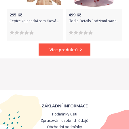
295
Kč
499
Kč
Čepice kojenecká semišková - OUŠKA béžová - vel.80-86
Elodie Details Podzimní bavlněná čepice Sweethearts 0-6m
Více produktů
ZÁKLADNÍ INFORMACE
Podmínky užití
Zpracování osobních údajů
Obchodní podmínky