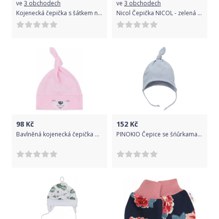
ve
3 obchodech
ve
3 obchodech
Kojenecká čepička s šátkem na krk New Baby Missy fialová 80 (9-12m)
Nicol Čepička NICOL - zelená 68 (4-6m)
98
Kč
152
Kč
Bavlněná kojenecká čepička Bobas Fashion Lucky růžová - Bavlněná kojenecká čepička Bobas Fashion Lucky růžová
PINOKIO Čepice se šńůrkama HELLLO chlapec modrá vel. 56