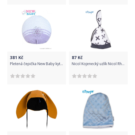
381
Kč
87
Kč
Pletená čepička New Baby kytička fialová, Fialová, 104 (3-4r)
Nicol Kojenecký uzlík Nicol Rhino - bílý, vel.68/74 68 (4-6m)