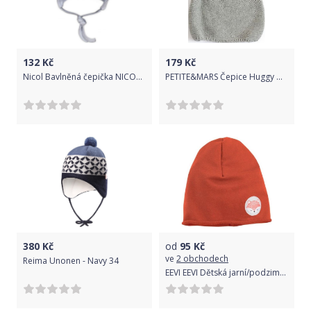
132
Kč
179
Kč
Nicol Bavlněná čepička NICOL JEŠTĚRKA - šedá 68 (4-6m)
PETITE&MARS Čepice Huggy Grey 3-6m
380
Kč
od
95
Kč
ve
2 obchodech
Reima Unonen - Navy 34
EEVI EEVI Dětská jarní/podzimní bavlněná čepice - Adventure Liška - cihlová 56-80 (0-12m)