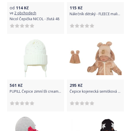
od
114
Kč
115
Kč
ve
2 obchodech
Nákrčník dětský - FLEECE malina - Ivemababy
Nicol Čepička NICOL - žlutá 48
561
Kč
295
Kč
PUPILL Čepice zimní Eli cream vel. 42-44
Čepice kojenecká semišková - OUŠKA béžová - vel.68-74