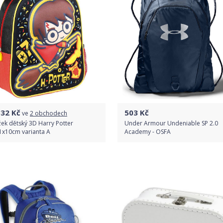
332
Kč
503
Kč
ve
2 obchodech
ek dětský 3D Harry Potter
Under Armour Undeniable SP 2.0
1x10cm varianta A
Academy - OSFA
Porovnat ceny
Do obchodu
Detail produktu