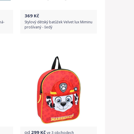
369
Kč
ná-
Stylový dětský batůžek Velvet lux Miminu
prošívaný - šedý
Do obchodu
Detail produktu
od
299
Kč
ve
3 obchodech