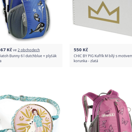
667
Kč
550
Kč
ve
2 obchodech
Batoh Bunny 6 l dutchblue + plyšák
CHIC BY PIG Kufřík M bílý s motive
a
korunka - zlatá
Porovnat ceny
Do obchodu
Detail produktu