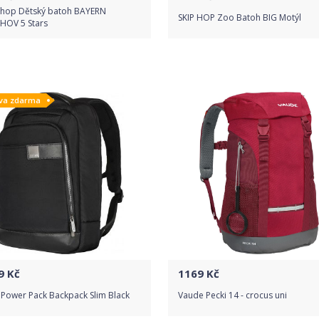
shop Dětský batoh BAYERN
SKIP HOP Zoo Batoh BIG Motýl
HOV 5 Stars
Do obchodu
Do obchodu
va zdarma
Detail produktu
Detail produktu
9
Kč
1169
Kč
 Power Pack Backpack Slim Black
Vaude Pecki 14 - crocus uni