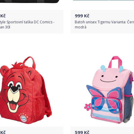
Kč
999
Kč
yle Sportovní taška DC Comics -
Batoh unisex Tigernu Varianta: Čer
an 30l
modrá
Do obchodu
Do obchodu
Detail produktu
Detail produktu
Kč
599
Kč