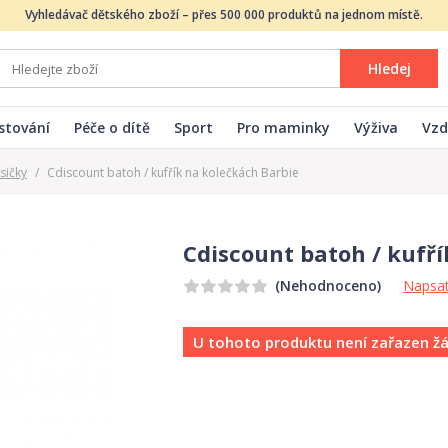
Vyhledávač dětského zboží – přes 500 000 produktů na jednom místě.
Hledej
stování
Péče o dítě
Sport
Pro maminky
Výživa
Vzd
sičky
/
Cdiscount batoh / kufřík na kolečkách Barbie
Cdiscount batoh / kufř
Napsat
(Nehodnoceno)
U tohoto produktu není zařazen ž