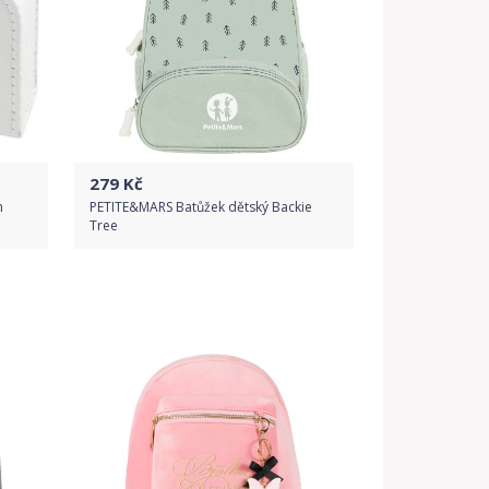
279
Kč
m
PETITE&MARS Batůžek dětský Backie
Tree
Do obchodu
Detail produktu