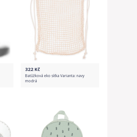
322
Kč
Batůžková eko síťka Varianta: navy
modrá
Do obchodu
Detail produktu