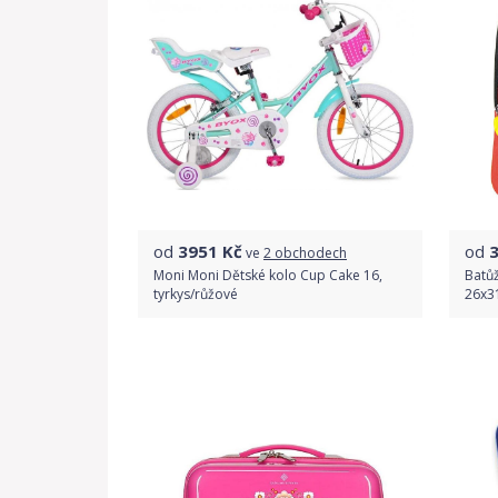
od
3951
Kč
od
ve
2 obchodech
Moni Moni Dětské kolo Cup Cake 16,
Batůž
tyrkys/růžové
26x3
Porovnat ceny