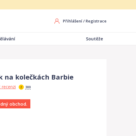
Přihlášení
/
Registrace
ělávání
Soutěže
ík na kolečkách Barbie
 recenzi
300
ádný obchod.