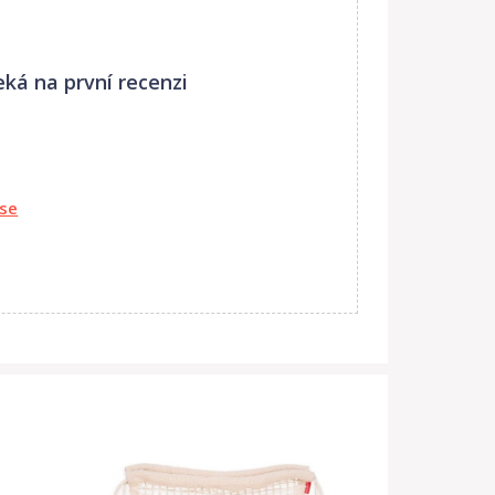
eká na první recenzi
 se