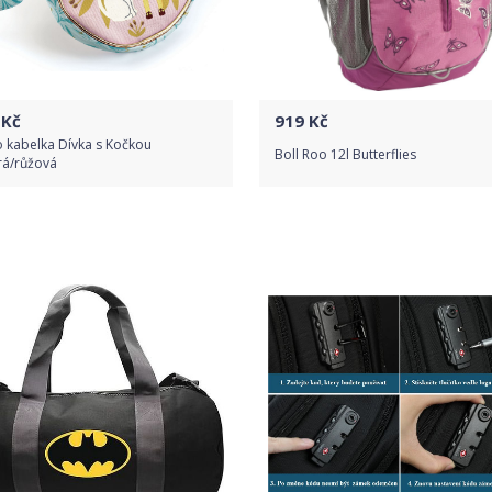
Kč
919
Kč
 kabelka Dívka s Kočkou
Boll Roo 12l Butterflies
á/růžová
Do obchodu
Do obchodu
Detail produktu
Detail produktu