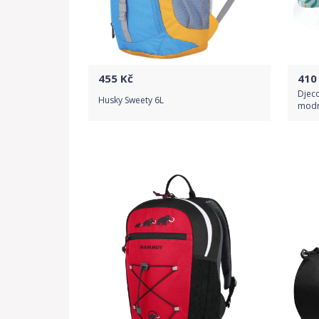
455
Kč
410
Djeco
Husky Sweety 6L
modr
Do obchodu
Detail produktu