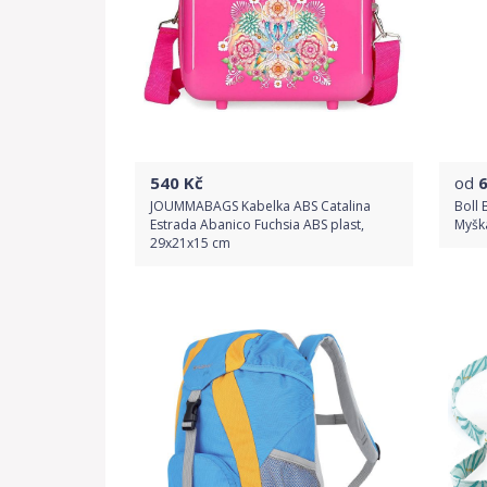
540
Kč
od
JOUMMABAGS Kabelka ABS Catalina
Boll 
Estrada Abanico Fuchsia ABS plast,
Myšk
29x21x15 cm
Do obchodu
Detail produktu