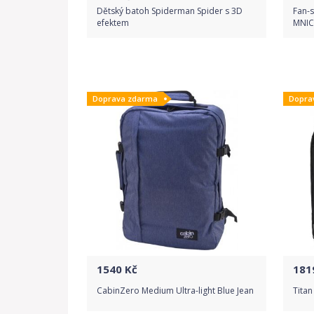
Dětský batoh Spiderman Spider s 3D
Fan-
efektem
MNIC
Do obchodu
Doprava zdarma
Dopra
Detail produktu
1540
Kč
181
CabinZero Medium Ultra-light Blue Jean
Titan