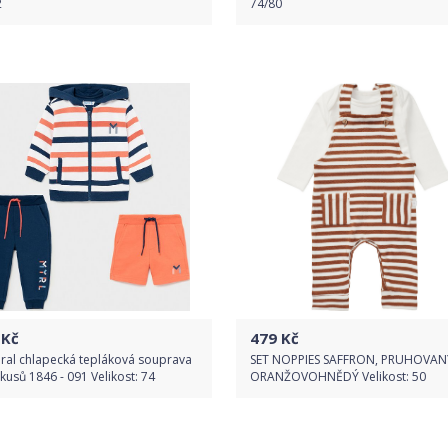
2
74/80
Do obchodu
Do obchodu
Detail produktu
Detail produktu
Kč
479
Kč
ral chlapecká tepláková souprava
SET NOPPIES SAFFRON, PRUHOVAN
 kusů 1846 - 091 Velikost: 74
ORANŽOVOHNĚDÝ Velikost: 50
Do obchodu
Do obchodu