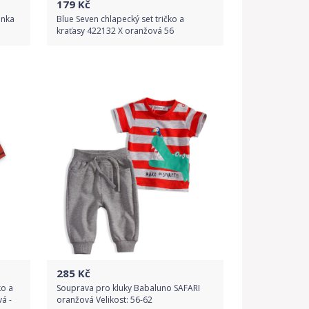
179
Kč
enka
Blue Seven chlapecký set tričko a
kraťasy 422132 X oranžová 56
Do obchodu
Detail produktu
285
Kč
ko a
Souprava pro kluky Babaluno SAFARI
vá -
oranžová Velikost: 56-62