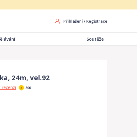
Přihlášení
/
Registrace
ělávání
Soutěže
ka, 24m, vel.92
 recenzi
300