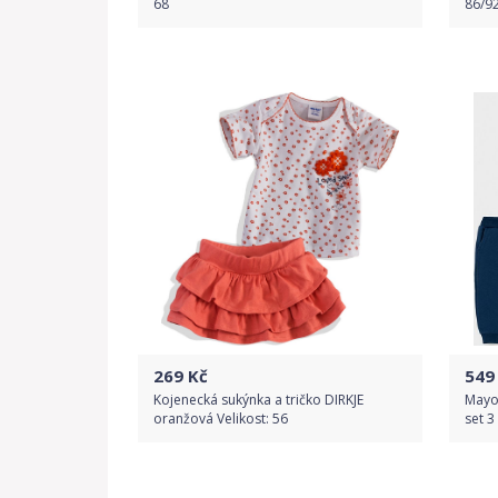
68
86/9
Do obchodu
Detail produktu
269
Kč
549
Kojenecká sukýnka a tričko DIRKJE
Mayo
oranžová Velikost: 56
set 3
Do obchodu