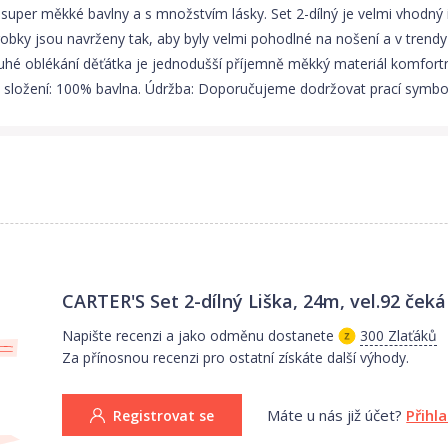
super měkké bavlny a s množstvím lásky. Set 2-dílný je velmi vhodný 
robky jsou navrženy tak, aby byly velmi pohodlné na nošení a v trend
louhé oblékání děťátka je jednodušší příjemně měkký materiál komfortn
é složení: 100% bavlna. Údržba: Doporučujeme dodržovat prací symbol
CARTER'S Set 2-dílný Liška, 24m, vel.92
čeká
Napište recenzi a jako odměnu dostanete
300 Zlaťáků
Za přínosnou recenzi pro ostatní získáte další výhody.
Máte u nás již účet?
Přihl
Registrovat se