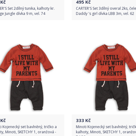
Kč
495
Kč
R'S Set 2dílný tunika, kalhoty kr.
CARTER'S Set 3dílný overal 2ks, čel
e Jungle dívka 9 m, vel. 74
Daddy 's girl dívka LBB 3m, vel. 62
Do obchodu
Do obchodu
Detail produktu
Detail produktu
Kč
333
Kč
i Kojenecký set bavlněný, tričko a
Minoti Kojenecký set bavlněný, trič
ty, Minoti, SKETCHY 1, oranžová -
kalhoty, Minoti, SKETCHY 1, oranžo