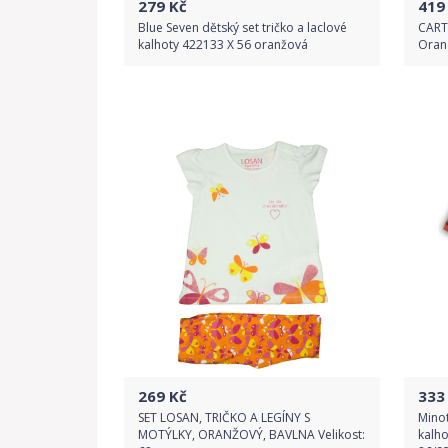
279
Kč
419
Blue Seven dětský set tričko a laclové
CARTE
kalhoty 422133 X 56 oranžová
Orang
Do obchodu
Detail produktu
269
Kč
333
SET LOSAN, TRIČKO A LEGÍNY S
Minot
MOTÝLKY, ORANŽOVÝ, BAVLNA Velikost:
kalho