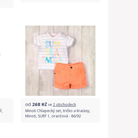
Do obchodu
Detail produktu
od
268
Kč
ve
2 obchodech
Ý,
Minoti Chlapecký set, tričko a kraťasy,
Minoti, SURF 1, oranžová - 86/92
Porovnat ceny