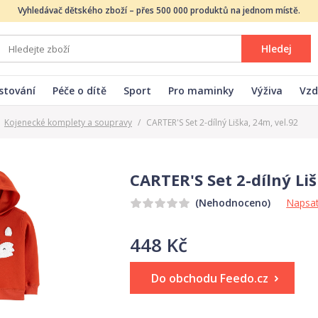
Vyhledávač dětského zboží – přes 500 000 produktů na jednom místě.
Hledej
stování
Péče o dítě
Sport
Pro maminky
Výživa
Vzd
Kojenecké komplety a soupravy
/
CARTER'S Set 2-dílný Liška, 24m, vel.92
CARTER'S Set 2-dílný Liš
Napsat
(Nehodnoceno)
448 Kč
Do obchodu Feedo.cz