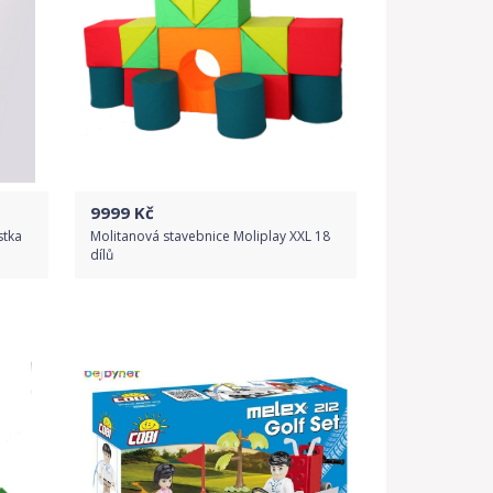
9999
Kč
stka
Molitanová stavebnice Moliplay XXL 18
dílů
Do obchodu
Detail produktu