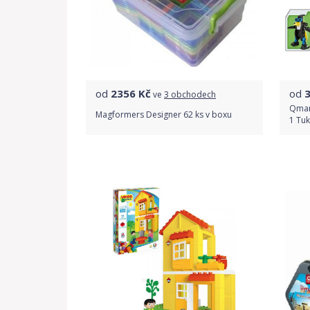
od
2356
Kč
od
ve
3 obchodech
Qman
Magformers Designer 62 ks v boxu
1 Tu
Porovnat ceny