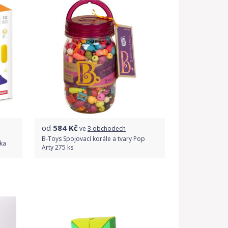
od
584
Kč
ve
3 obchodech
B-Toys Spojovací korále a tvary Pop
tka
Arty 275 ks
Porovnat ceny