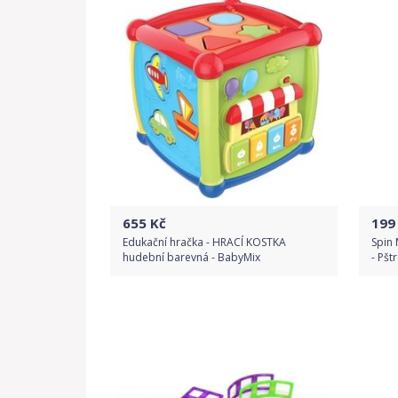
655
Kč
199
Edukační hračka - HRACÍ KOSTKA
Spin
hudební barevná - BabyMix
- Pšt
Do obchodu
Detail produktu