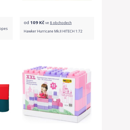
od
109
Kč
ve
8 obchodech
bopes
Hawker Hurricane Mk.II HITECH 1:72
Porovnat ceny