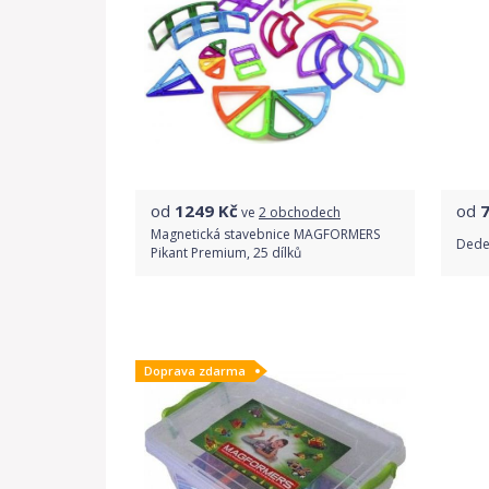
od
1249
Kč
od
ve
2 obchodech
Magnetická stavebnice MAGFORMERS
Dede 
Pikant Premium, 25 dílků
Porovnat ceny
Doprava zdarma