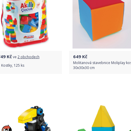
749
Kč
649
Kč
ve
2 obchodech
Molitanová stavebnice Moliplay ko
Kostky, 125 ks
30x30x30 cm
Porovnat ceny
Do obchodu
Detail produktu