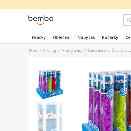
Hračky
Oblečení
Nábytek
Kočárky
Ce
Úvod
/
Katalog
/
Hračky a hry
/
Stavebnice
/
Ostatní sta