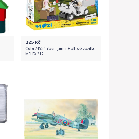
225
Kč
L
Cobi 24554 Youngtimer Golfové vozítko
MELEX 212
Do obchodu
Detail produktu