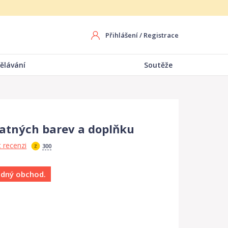
Přihlášení
/
Registrace
ělávání
Soutěže
tných barev a doplňku
 recenzi
300
ádný obchod.