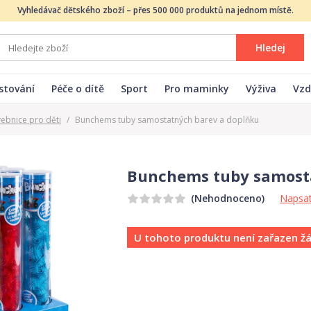
Vyhledávač dětského zboží – přes 500 000 produktů na jednom místě.
Hledej
stování
Péče o dítě
Sport
Pro maminky
Výživa
Vzd
vebnice pro děti
/
Bunchems tuby samostatných barev a doplňku
Bunchems tuby samosta
Napsat
(Nehodnoceno)
U tohoto produktu není zařazen ž