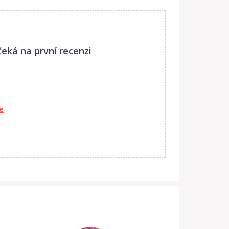
čeká na první recenzi
se