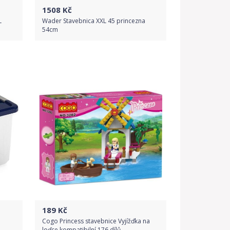
1508
Kč
L
Wader Stavebnica XXL 45 princezna
54cm
Do obchodu
Detail produktu
189
Kč
Cogo Princess stavebnice Vyjížďka na
loďce kompatibilní 176 dílů