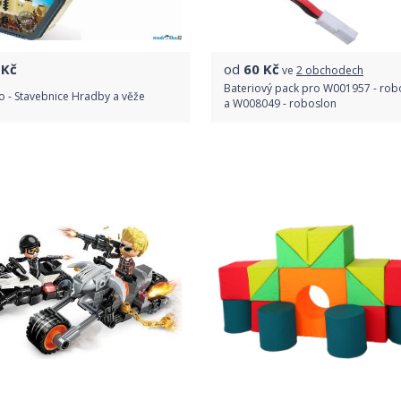
Kč
od
60
Kč
ve
2 obchodech
Bateriový pack pro W001957 - ro
 - Stavebnice Hradby a věže
a W008049 - roboslon
Do obchodu
Porovnat ceny
Detail produktu