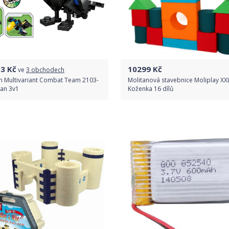
33
Kč
10299
Kč
ve
3 obchodech
 Multivariant Combat Team 2103-
Molitanová stavebnice Moliplay XX
kan 3v1
Koženka 16 dílů
Porovnat ceny
Do obchodu
Detail produktu