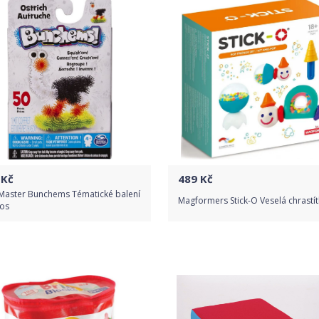
Kč
489
Kč
 Master Bunchems Tématické balení
Magformers Stick-O Veselá chrastí
ros
Do obchodu
Do obchodu
Detail produktu
Detail produktu