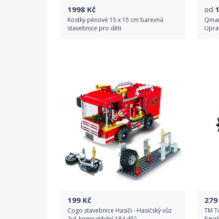
1998
Kč
od
Kostky pěnové 15 x 15 cm barevná
Qman
stavebnice pro děti
Upra
Do obchodu
Detail produktu
199
Kč
279
Cogo stavebnice Hasiči - Hasičský vůz
TM To
2v1 kompatibilní 184 dílů
figur