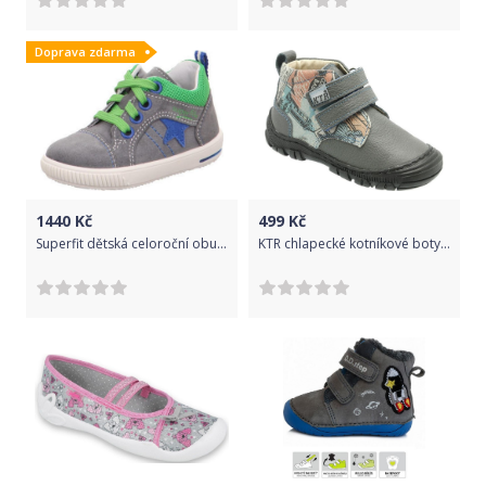
Doprava zdarma
1440
Kč
499
Kč
Superfit dětská celoroční obuv MOPPY, Superfit, 2-00353-44, šedá - 23
KTR chlapecké kotníkové boty 25 šedá