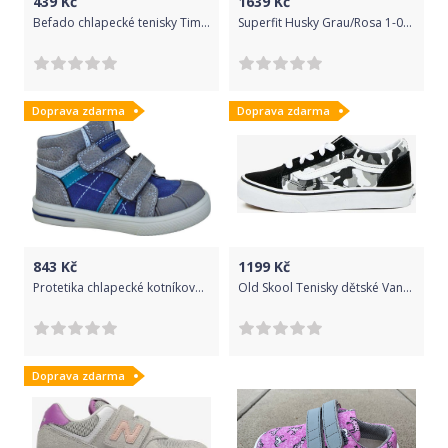
439
Kč
1639
Kč
Befado chlapecké tenisky Tim 251Q063 37 šedá
Superfit Husky Grau/Rosa 1-000045-2010 Gore-Tex Velikost: 21
Doprava zdarma
Doprava zdarma
843
Kč
1199
Kč
Protetika chlapecké kotníkové boty Elo 19 šedá/modrá
Old Skool Tenisky dětské Vans | Černá Šedá | Chlapecké | 27,5
Doprava zdarma