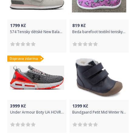
1799
Kč
819
Kč
574 Tenisky dětské New Balance | Šedá | Dívčí | 34,5
Beda barefoot textilní tenisky Unicorn 23 143 67
Doprava zdarma
3999
Kč
1399
Kč
Under Armour Boty UA HOVR Mega 2 Clone-GRY 41
Bundgaard Petit Mid Winter Navy 20 131 58