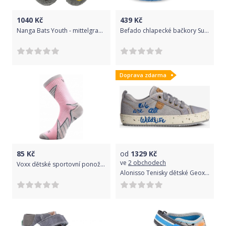
1040
Kč
439
Kč
Nanga Bats Youth - mittelgrau 27
Befado chlapecké bačkory Sunny 065P159/065X159 20 šedá
Doprava zdarma
85
Kč
od
1329
Kč
ve
2 obchodech
Voxx dětské sportovní ponožky Joskik světle růžová 30-34 200-220
Alonisso Tenisky dětské Geox | Šedá | Chlapecké | 35