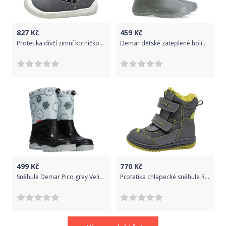
827
Kč
459
Kč
Protetika dívčí zimní kotníčková barefoot obuv Lyda 19 šedá
Demar dětské zateplené holínky VIBES C 22/23 šedá
499
Kč
770
Kč
Sněhule Demar Pico grey Velikost: 24-25
Protetika chlapecké sněhule Roky 19 šedá