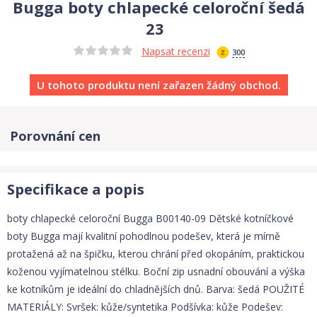
Bugga boty chlapecké celoroční šedá
23
Napsat recenzi
300
U tohoto produktu není zařazen žádný obchod.
Porovnání cen
Specifikace a popis
boty chlapecké celoroční Bugga B00140-09 Dětské kotníčkové
boty Bugga mají kvalitní pohodlnou podešev, která je mírně
protažená až na špičku, kterou chrání před okopáním, praktickou
koženou vyjímatelnou stélku. Boční zip usnadní obouvání a výška
ke kotníkům je ideální do chladnějších dnů. Barva: šedá POUŽITÉ
MATERIÁLY: Svršek: kůže/syntetika Podšívka: kůže Podešev: