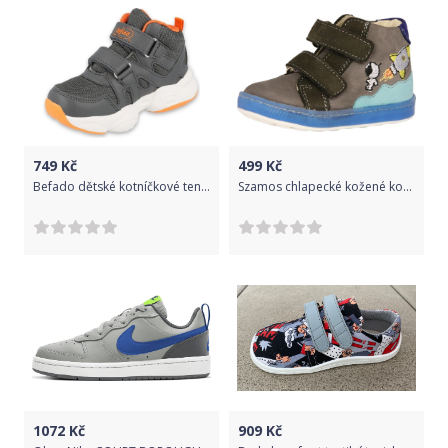
749
Kč
499
Kč
Befado dětské kotníčkové tenisky Sport 516X050/516Y050 27 šedá
Szamos chlapecké kožené kotníčkové tenisky 1593-20393 19 šedá
1072
Kč
909
Kč