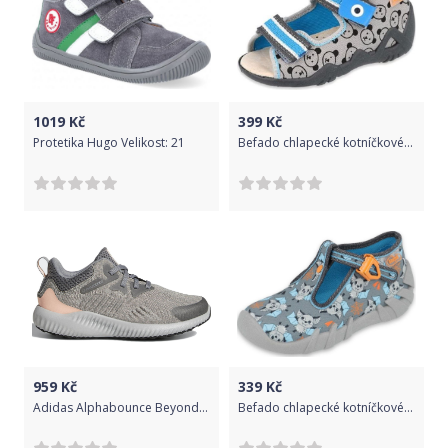
1019
Kč
399
Kč
Protetika Hugo Velikost: 21
Befado chlapecké kotníčkové bačkory Snake 350P017 18 šedá
959
Kč
339
Kč
Adidas Alphabounce Beyond - grey three/grey two/real magenta 28
Befado chlapecké kotníčkové bačkorky Speedy 110P411 20 šedá