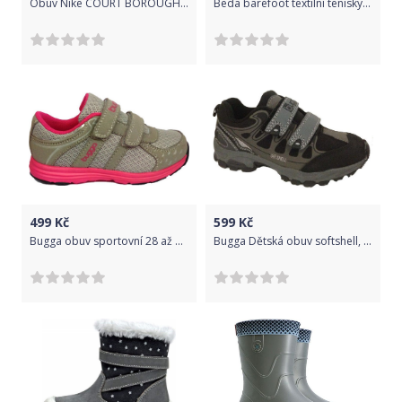
Obuv Nike COURT BOROUGH LOW 2 (GS) bq5448-012 Velikost 36,5 EU
Beda barefoot textilní tenisky Comics 31 200 76
499
Kč
599
Kč
Bugga obuv sportovní 28 až 37, Bugga, B090, šedá - 36
Bugga Dětská obuv softshell, Bugga, B119, šedá - 35