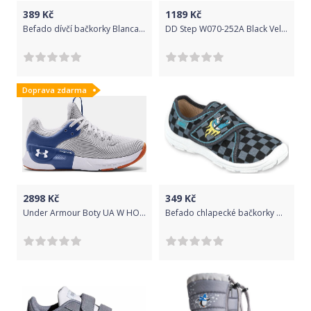
389
Kč
1189
Kč
Befado dívčí bačkorky Blanca 116Y273 31, šedá
DD Step W070-252A Black Velikost: 20
Doprava zdarma
2898
Kč
349
Kč
Under Armour Boty UA W HOVR Apex 2 Gloss-GRY 40
Befado chlapecké bačkorky Danny 974X411 25, černá/šedá