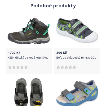
Podobné produkty
1727
Kč
399
Kč
KEEN dětská treková kotníčková obuv Ridge Flex Mid Wp Magnet/Greenlake 27/28 šedá
Befado chlapecké tenisky 30 šedá