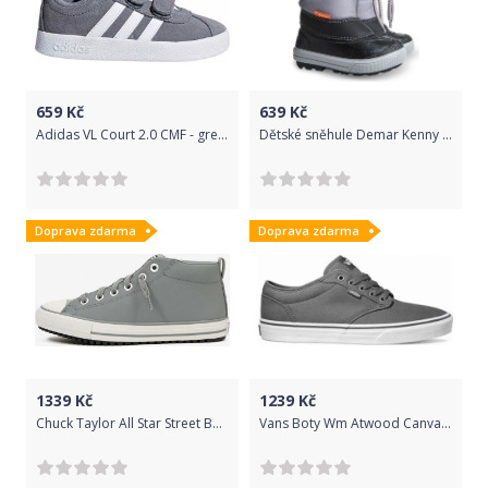
659
Kč
639
Kč
Adidas VL Court 2.0 CMF - grey 20
Dětské sněhule Demar Kenny šedé Velikost: 28-29
Doprava zdarma
Doprava zdarma
1339
Kč
1239
Kč
Chuck Taylor All Star Street Boot Fleece Lined Tenisky dětské Converse - 32
Vans Boty Wm Atwood Canvas Mid Grey 36